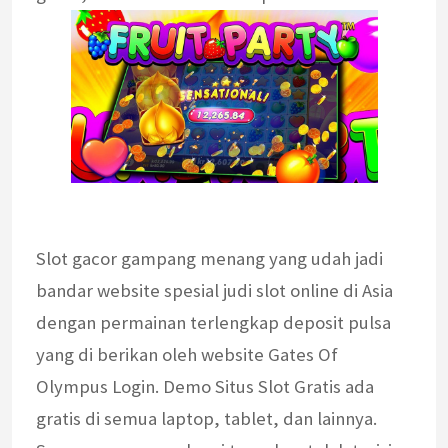
Slot gacor gampang menang yang udah jadi
bandar website spesial judi slot online di Asia
dengan permainan terlengkap deposit pulsa
yang di berikan oleh website Gates Of
Olympus Login. Demo Situs Slot Gratis ada
gratis di semua laptop, tablet, dan lainnya.