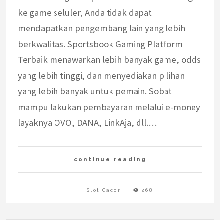
ke game seluler, Anda tidak dapat
mendapatkan pengembang lain yang lebih
berkwalitas. Sportsbook Gaming Platform
Terbaik menawarkan lebih banyak game, odds
yang lebih tinggi, dan menyediakan pilihan
yang lebih banyak untuk pemain. Sobat
mampu lakukan pembayaran melalui e-money
layaknya OVO, DANA, LinkAja, dll.…
continue reading
Slot Gacor
268