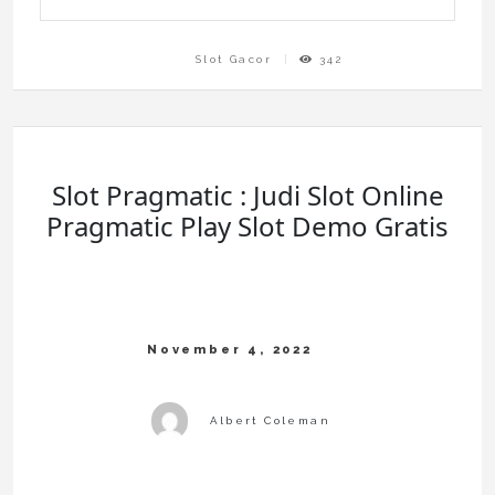
Slot Gacor
342
Slot Pragmatic : Judi Slot Online
Pragmatic Play Slot Demo Gratis