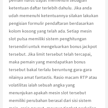
pemain harus dapat memenuhi sebagian
ketentuan daftar terlebih dahulu. Jika anda
udah memenuhi ketentuannya silakan lakukan
pengisian formulir pendaftaran berdasarkan
kolom kosong yang telah ada. Setiap mesin
slot pulsa memiliki sistem penghitungan
tersendiri untuk mengeluarkan bonus jackpot
tersebut. Jika limit tersebut telah tercapai,
maka pemain yang mendapatkan bonus
tersebut bakal terlalu beruntung gara-gara
nilainya amat fantastis. Rasio macam RTP atau
volatilitas ialah sebuah angka yang
menunjukan apakah mesin slot tersebut
memiliki perubahan berasal dari sisi sistem