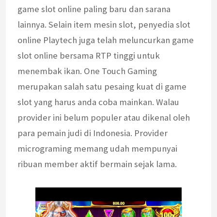
game slot online paling baru dan sarana
lainnya. Selain item mesin slot, penyedia slot
online Playtech juga telah meluncurkan game
slot online bersama RTP tinggi untuk
menembak ikan. One Touch Gaming
merupakan salah satu pesaing kuat di game
slot yang harus anda coba mainkan. Walau
provider ini belum populer atau dikenal oleh
para pemain judi di Indonesia. Provider
micrograming memang udah mempunyai
ribuan member aktif bermain sejak lama.