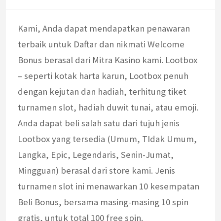
Kami, Anda dapat mendapatkan penawaran
terbaik untuk Daftar dan nikmati Welcome
Bonus berasal dari Mitra Kasino kami. Lootbox
– seperti kotak harta karun, Lootbox penuh
dengan kejutan dan hadiah, terhitung tiket
turnamen slot, hadiah duwit tunai, atau emoji.
Anda dapat beli salah satu dari tujuh jenis
Lootbox yang tersedia (Umum, TIdak Umum,
Langka, Epic, Legendaris, Senin-Jumat,
Mingguan) berasal dari store kami. Jenis
turnamen slot ini menawarkan 10 kesempatan
Beli Bonus, bersama masing-masing 10 spin
gratis, untuk total 100 free spin.