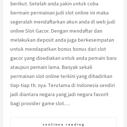
berikut. Setelah anda yakin untuk coba
bermain permainan judi slot online ini maka
segeralah mendaftarkan akun anda di web judi
online Slot Gacor. Dengan mendaftar dan
melakukan deposit anda juga berkesempatan
untuk mendapatkan bonus bonus dari slot
gacor yang disediakan untuk anda pemain baru
ataupun pemain lama. Banyak sekali
permainan slot online terkini yang dihadirkan
tiap-tiap th. nya. Terutama di Indonesia sendiri
jadi diantara negara yang jadi negara favorit
bagi provider game slot.…
continue reading