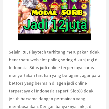
Selain itu, Playtech terhitung merupakan tidak
benar satu web slot paling sering dikunjungi di
Indonesia. Situs judi online terpercaya harus
menyertakan taruhan yang beragam, agar para
bettors yang bermain di agen judi online
terpercaya di Indonesia seperti Slot88 tidak
jenuh bersama dengan permainan yang
membosankan. Dengan banyaknya link judi