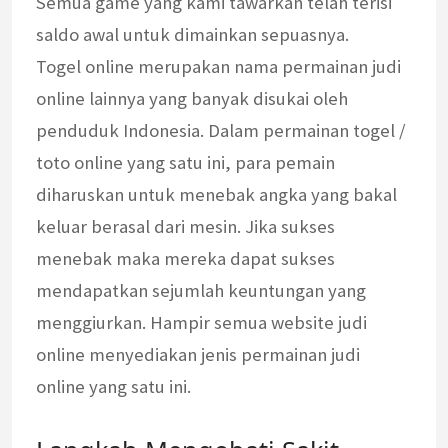
Semua game yang kami tawarkan telah terisi
saldo awal untuk dimainkan sepuasnya.
Togel online merupakan nama permainan judi
online lainnya yang banyak disukai oleh
penduduk Indonesia. Dalam permainan togel /
toto online yang satu ini, para pemain
diharuskan untuk menebak angka yang bakal
keluar berasal dari mesin. Jika sukses
menebak maka mereka dapat sukses
mendapatkan sejumlah keuntungan yang
menggiurkan. Hampir semua website judi
online menyediakan jenis permainan judi
online yang satu ini.