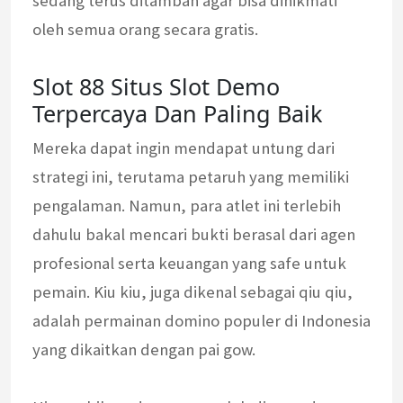
sedang terus ditambah agar bisa dinikmati
oleh semua orang secara gratis.
Slot 88 Situs Slot Demo
Terpercaya Dan Paling Baik
Mereka dapat ingin mendapat untung dari
strategi ini, terutama petaruh yang memiliki
pengalaman. Namun, para atlet ini terlebih
dahulu bakal mencari bukti berasal dari agen
profesional serta keuangan yang safe untuk
pemain. Kiu kiu, juga dikenal sebagai qiu qiu,
adalah permainan domino populer di Indonesia
yang dikaitkan dengan pai gow.