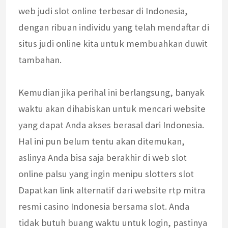
web judi slot online terbesar di Indonesia,
dengan ribuan individu yang telah mendaftar di
situs judi online kita untuk membuahkan duwit
tambahan.
Kemudian jika perihal ini berlangsung, banyak
waktu akan dihabiskan untuk mencari website
yang dapat Anda akses berasal dari Indonesia.
Hal ini pun belum tentu akan ditemukan,
aslinya Anda bisa saja berakhir di web slot
online palsu yang ingin menipu slotters slot
Dapatkan link alternatif dari website rtp mitra
resmi casino Indonesia bersama slot. Anda
tidak butuh buang waktu untuk login, pastinya