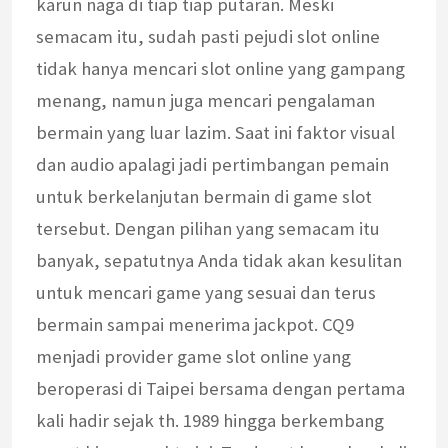
karun naga di tiap tiap putaran. Meski
semacam itu, sudah pasti pejudi slot online
tidak hanya mencari slot online yang gampang
menang, namun juga mencari pengalaman
bermain yang luar lazim. Saat ini faktor visual
dan audio apalagi jadi pertimbangan pemain
untuk berkelanjutan bermain di game slot
tersebut. Dengan pilihan yang semacam itu
banyak, sepatutnya Anda tidak akan kesulitan
untuk mencari game yang sesuai dan terus
bermain sampai menerima jackpot. CQ9
menjadi provider game slot online yang
beroperasi di Taipei bersama dengan pertama
kali hadir sejak th. 1989 hingga berkembang