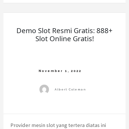
Demo Slot Resmi Gratis: 888+
Slot Online Gratis!
Provider mesin slot yang tertera diatas ini