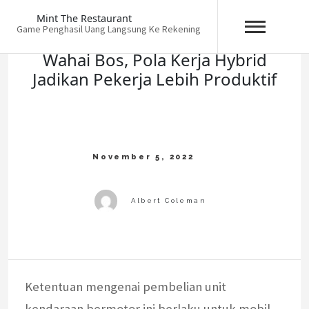
Skip
Mint The Restaurant
to
Game Penghasil Uang Langsung Ke Rekening
content
Wahai Bos, Pola Kerja Hybrid
Jadikan Pekerja Lebih Produktif
Ketentuan mengenai pembelian unit
kendaraan bermotor ini berlaku untuk mobil