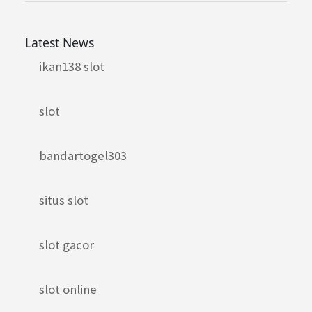
Latest News
ikan138 slot
slot
bandartogel303
situs slot
slot gacor
slot online