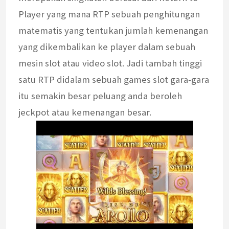
Player yang mana RTP sebuah penghitungan
matematis yang tentukan jumlah kemenangan
yang dikembalikan ke player dalam sebuah
mesin slot atau video slot. Jadi tambah tinggi
satu RTP didalam sebuah games slot gara-gara
itu semakin besar peluang anda beroleh
jeckpot atau kemenangan besar.