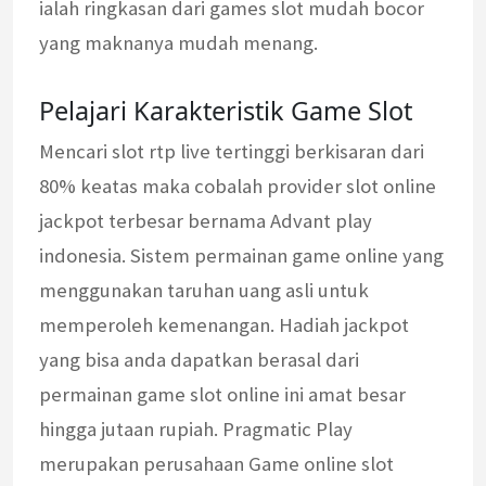
ialah ringkasan dari games slot mudah bocor
yang maknanya mudah menang.
Pelajari Karakteristik Game Slot
Mencari slot rtp live tertinggi berkisaran dari
80% keatas maka cobalah provider slot online
jackpot terbesar bernama Advant play
indonesia. Sistem permainan game online yang
menggunakan taruhan uang asli untuk
memperoleh kemenangan. Hadiah jackpot
yang bisa anda dapatkan berasal dari
permainan game slot online ini amat besar
hingga jutaan rupiah. Pragmatic Play
merupakan perusahaan Game online slot