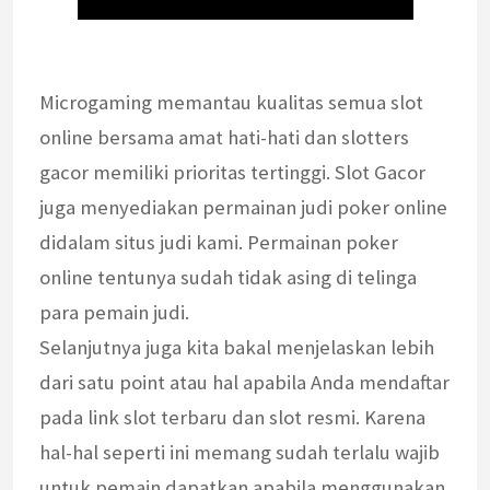
Microgaming memantau kualitas semua slot
online bersama amat hati-hati dan slotters
gacor memiliki prioritas tertinggi. Slot Gacor
juga menyediakan permainan judi poker online
didalam situs judi kami. Permainan poker
online tentunya sudah tidak asing di telinga
para pemain judi.
Selanjutnya juga kita bakal menjelaskan lebih
dari satu point atau hal apabila Anda mendaftar
pada link slot terbaru dan slot resmi. Karena
hal-hal seperti ini memang sudah terlalu wajib
untuk pemain dapatkan apabila menggunakan