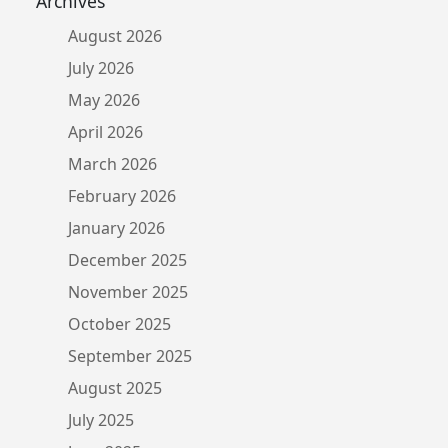
Archives
August 2026
July 2026
May 2026
April 2026
March 2026
February 2026
January 2026
December 2025
November 2025
October 2025
September 2025
August 2025
July 2025