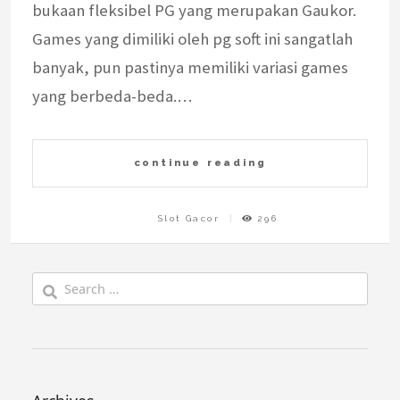
bukaan fleksibel PG yang merupakan Gaukor.
Games yang dimiliki oleh pg soft ini sangatlah
banyak, pun pastinya memiliki variasi games
yang berbeda-beda.…
continue reading
Slot Gacor
296
Search
for: