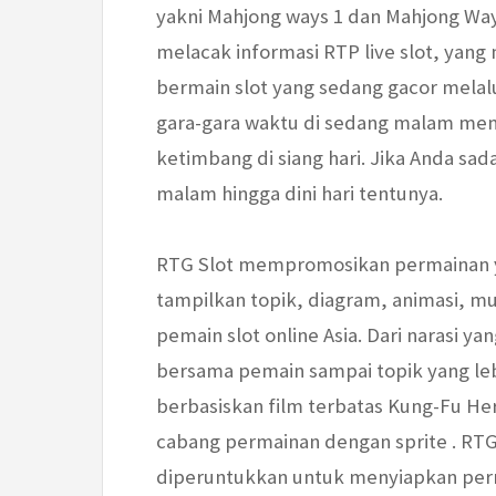
yakni Mahjong ways 1 dan Mahjong Ways
melacak informasi RTP live slot, yan
bermain slot yang sedang gacor melalui 
gara-gara waktu di sedang malam me
ketimbang di siang hari. Jika Anda sad
malam hingga dini hari tentunya.
RTG Slot mempromosikan permainan ya
tampilkan topik, diagram, animasi, mu
pemain slot online Asia. Dari narasi 
bersama pemain sampai topik yang le
berbasiskan film terbatas Kung-Fu He
cabang permainan dengan sprite . RT
diperuntukkan untuk menyiapkan per