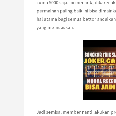
cuma 5000 saja. Ini menarik, dikare
permainan paling baik ini bisa dimaink
hal utama bagi semua bettor andaika
yang memuaskan.
Jadi semisal member nanti lakukan pros