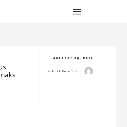
us
omaks