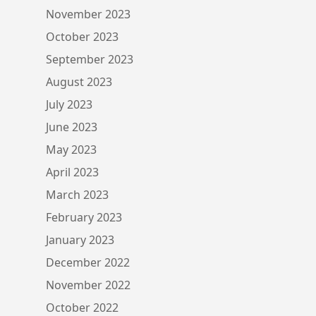
November 2023
October 2023
September 2023
August 2023
July 2023
June 2023
May 2023
April 2023
March 2023
February 2023
January 2023
December 2022
November 2022
October 2022