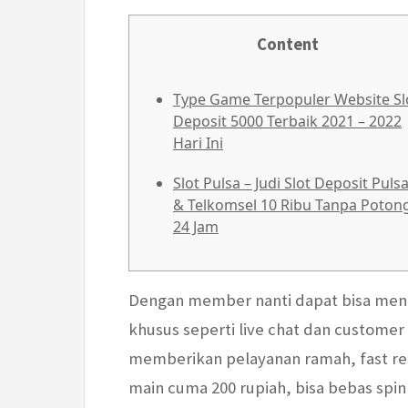
Content
Type Game Terpopuler Website Sl
Deposit 5000 Terbaik 2021 – 2022
Hari Ini
Slot Pulsa – Judi Slot Deposit Pulsa
& Telkomsel 10 Ribu Tanpa Poton
24 Jam
Dengan member nanti dapat bisa men
khusus seperti live chat dan customer 
memberikan pelayanan ramah, fast re
main cuma 200 rupiah, bisa bebas sp