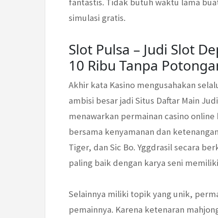
fantastis. Tidak butuh waktu lama b
simulasi gratis.
Slot Pulsa – Judi Slot D
10 Ribu Tanpa Potonga
Akhir kata Kasino mengusahakan selal
ambisi besar jadi Situs Daftar Main Jud
menawarkan permainan casino online 
bersama kenyamanan dan ketenangan p
Tiger, dan Sic Bo. Yggdrasil secara b
paling baik dengan karya seni memiliki 
Selainnya miliki topik yang unik, per
pemainnya. Karena ketenaran mahjong 