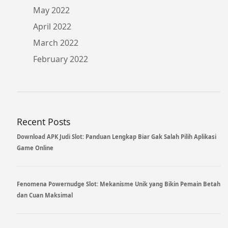
May 2022
April 2022
March 2022
February 2022
Recent Posts
Download APK Judi Slot: Panduan Lengkap Biar Gak Salah Pilih Aplikasi
Game Online
Fenomena Powernudge Slot: Mekanisme Unik yang Bikin Pemain Betah
dan Cuan Maksimal