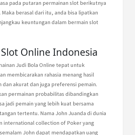
 rasa pada putaran permainan slot berikutnya
ka berasal dari itu, anda bisa lipatkan
njangkau keuntungan dalam bermain slot
lot Online Indonesia
inan Judi Bola Online tepat untuk
akan membicarakan rahasia menang hasil
 dan akurat dan juga preferensi pemain.
an permainan probabilitas dibandingkan
isa jadi pemain yang lebih kuat bersama
angan tertentu. Nama John Juanda di dunia
m international collection of Poker yang
lam semalam John dapat mendapatkan uang