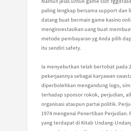
Namun jelas untuk game slot Yggdrasi
paling lengkap bersama support dan lis
datang buat bermain game kasino onlin
menginvestasikan uang buat membuat
metode pembayaran yg Anda pilih dapa
itu sendiri safety.
Ia menyebutkan telah bertobat pada 2
pekerjaannya sebagai karyawan swast
diperbolehkan mengandung logo, sim
terhadap sponsor rokok, perjudian, a
organisasi ataupun partai politik. Perj
1974 mengenai Penertiban Perjudian
yang terdapat di Kitab Undang-Undang 