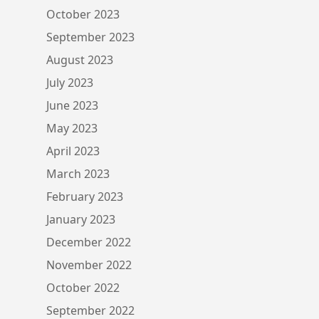
October 2023
September 2023
August 2023
July 2023
June 2023
May 2023
April 2023
March 2023
February 2023
January 2023
December 2022
November 2022
October 2022
September 2022