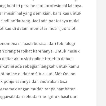
ang buat iri para penjudi profesional lainnya.
ar mesin hal yang demikian, kans kau untuk
jadi berkurang. Jadi ada pantasnya mulai
ot kau di dalam memutar mesin judi slot.
omena ini pasti berasal dari teknologi
n orang terpikat karenanya. Untuk masuk
daftar akun slot online terlebih dahulu
ikut ini ada sebagian langkah untuk kamu
slot online di dalam Situs Judi Slot Online
k penjelasannya dan anda akan bisa
e bersama dengan mudah tanpa hambatan.
ngjawab dan sekedar mengeruk hasil dari