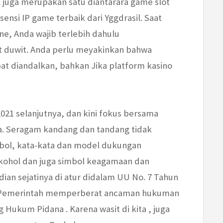
l juga merupakan satu diantarara game slot
ensi IP game terbaik dari Yggdrasil. Saat
e, Anda wajib terlebih dahulu
 duwit. Anda perlu meyakinkan bahwa
t diandalkan, bahkan Jika platform kasino
021 selanjutnya, dan kini fokus bersama
a. Seragam kandang dan tandang tidak
bol, kata-kata dan model dukungan
lkohol dan juga simbol keagamaan dan
udian sejatinya di atur didalam UU No. 7 Tahun
. Pemerintah memperberat ancaman hukuman
Hukum Pidana . Karena wasit di kita , juga