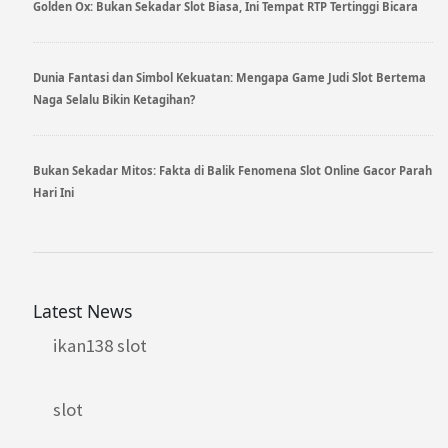
Golden Ox: Bukan Sekadar Slot Biasa, Ini Tempat RTP Tertinggi Bicara
Dunia Fantasi dan Simbol Kekuatan: Mengapa Game Judi Slot Bertema
Naga Selalu Bikin Ketagihan?
Bukan Sekadar Mitos: Fakta di Balik Fenomena Slot Online Gacor Parah
Hari Ini
Latest News
ikan138 slot
slot