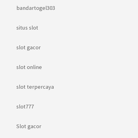
bandartogel303
situs slot
slot gacor
slot online
slot terpercaya
slot777
Slot gacor