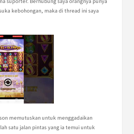
ma suporter. Berhubung saya orangnya punya
uka kebohongan, maka di thread ini saya
ilson memutuskan untuk menggadaikan
ah satu jalan pintas yang ia temui untuk