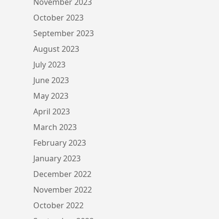
November 2023
October 2023
September 2023
August 2023
July 2023
June 2023
May 2023
April 2023
March 2023
February 2023
January 2023
December 2022
November 2022
October 2022