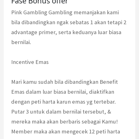
Fase Bonus offer
Pink Gambling Gambling memanjakan kami
bila dibandingkan ngak sebatas 1 akan tetapi 2
advantage primer, serta keduanya luar biasa
bernilai.
Incentive Emas
Mari kamu sudah bila dibandingkan Benefit
Emas dalam luar biasa bernilai, diaktifkan
dengan peti harta karun emas yg tertebar.
Putar 3 untuk dalam bernilai tersebut, &
mereka maka akan berbaris sebagai Kamu!
Member maka akan mengecek 12 peti harta