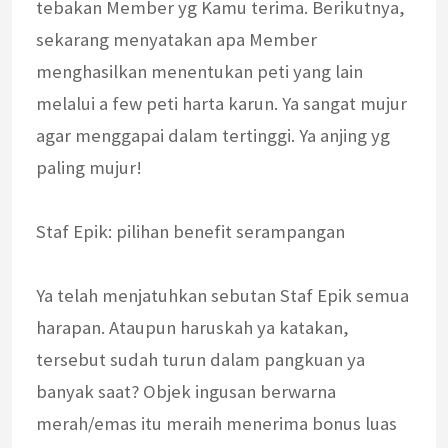
tebakan Member yg Kamu terima. Berikutnya,
sekarang menyatakan apa Member
menghasilkan menentukan peti yang lain
melalui a few peti harta karun. Ya sangat mujur
agar menggapai dalam tertinggi. Ya anjing yg
paling mujur!
Staf Epik: pilihan benefit serampangan
Ya telah menjatuhkan sebutan Staf Epik semua
harapan. Ataupun haruskah ya katakan,
tersebut sudah turun dalam pangkuan ya
banyak saat? Objek ingusan berwarna
merah/emas itu meraih menerima bonus luas