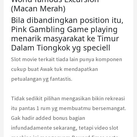
(Macan Merah)
Bila dibandingkan position itu,
Pink Gambling Game playing
menarik masyarakat ke Timur
Dalam Tiongkok yg speciell
Slot movie terkait tiada lain punya komponen
cukup buat Awak tuk mendapatkan
petualangan yg fantastis.
Tidak sedikit pilihan mengasikan bikin rekreasi
itu pantas 1 rum yg membuatmu bersemangat.
Gak hadir added bonus bagian
infundadamente sekarang, tetapi video slot