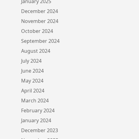
January 2025
December 2024
November 2024
October 2024
September 2024
August 2024
July 2024
June 2024
May 2024
April 2024
March 2024
February 2024
January 2024
December 2023