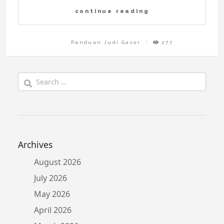
continue reading
Panduan Judi Gacor
277
Search
for:
Archives
August 2026
July 2026
May 2026
April 2026