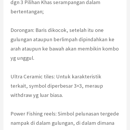
dgn 3 Pilihan Khas serampangan dalam
bertentangan;
Dorongan: Baris dikocok, setelah itu one
gulungan ataupun berlimpah dipindahkan ke
arah ataupun ke bawah akan membikin kombo
yg unggul.
Ultra Ceramic tiles: Untuk karakteristik
terkait, symbol diperbesar 3×3, meraup
withdraw yg luar biasa.
Power Fishing reels: Simbol pelunasan tergede
nampak di dalam gulungan, di dalam dimana