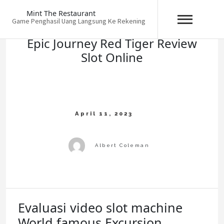
Skip
Mint The Restaurant
to
Game Penghasil Uang Langsung Ke Rekening
content
Epic Journey Red Tiger Review
Slot Online
Evaluasi video slot machine
World famous Excursion