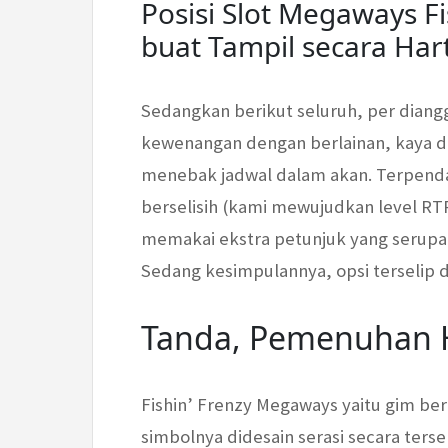
Posisi Slot Megaways F
buat Tampil secara Har
Sedangkan berikut seluruh, per diangg
kewenangan dengan berlainan, kaya d
menebak jadwal dalam akan. Terpen
berselisih (kami mewujudkan level RTP
memakai ekstra petunjuk yang serupa s
Sedang kesimpulannya, opsi terselip 
Tanda, Pemenuhan H
Fishin’ Frenzy Megaways yaitu gim be
simbolnya didesain serasi secara terseb