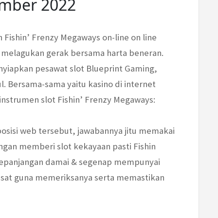
ember 2022
ishin’ Frenzy Megaways on-line on line
a melagukan gerak bersama harta beneran.
nyiapkan pesawat slot Blueprint Gaming,
 Bersama-sama yaitu kasino di internet
nstrumen slot Fishin’ Frenzy Megaways:
osisi web tersebut, jawabannya jitu memakai
ngan memberi slot kekayaan pasti Fishin
rkepanjangan damai & segenap mempunyai
pusat guna memeriksanya serta memastikan