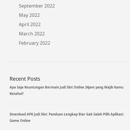
September 2022
May 2022
April 2022
March 2022
February 2022
Recent Posts
Apa Saja Keuntungan Bermain Judi Slot Online 24jam yang Wajib Kamu
Ketahui?
Download APK Judi Slot: Panduan Lengkap Biar Gak Salah Pilih Aplikasi
Game Online