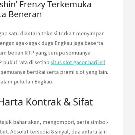
ishin’ Frenzy Terkemuka
ta Beneran
ap satu diantara teknisi terkait menyimpan
engan agak-agak duga Engkau jaga beserta
dam beban RTP yang serupa semuanya
 pukul rata di setiap
situs slot gacor hari ini
)
emuanya bertikai serta premi slot yang lain.
dalam pukulan Engkau!
arta Kontrak & Sifat
rtajuk bahar akan, mengompori, serta simbol-
ut. Absolut tersedia 8 sinyal, dua antara lain