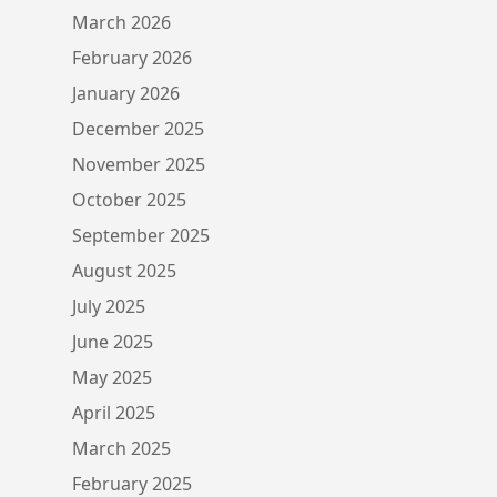
March 2026
February 2026
January 2026
December 2025
November 2025
October 2025
September 2025
August 2025
July 2025
June 2025
May 2025
April 2025
March 2025
February 2025