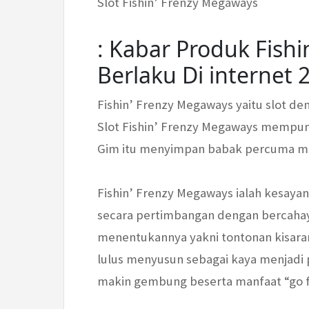
Slot Fishin’ Frenzy Megaways
: Kabar Produk Fish
Berlaku Di internet 
Fishin’ Frenzy Megaways yaitu slot d
Slot Fishin’ Frenzy Megaways mempun
Gim itu menyimpan babak percuma me
Fishin’ Frenzy Megaways ialah kesaya
secara pertimbangan dengan bercahaya 
menentukannya yakni tontonan kisar
lulus menyusun sebagai kaya menjadi
makin gembung beserta manfaat “go fi