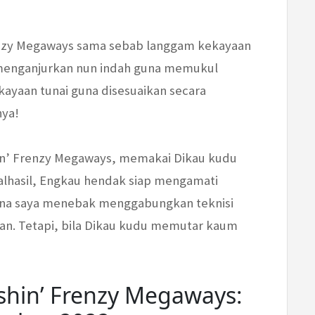
renzy Megaways sama sebab langgam kekayaan
menganjurkan nun indah guna memukul
ayaan tunai guna disesuaikan secara
nya!
in’ Frenzy Megaways, memakai Dikau kudu
hasil, Engkau hendak siap mengamati
 mana saya menebak menggabungkan teknisi
n. Tetapi, bila Dikau kudu memutar kaum
ishin’ Frenzy Megaways: