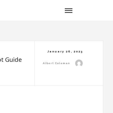
ot Guide