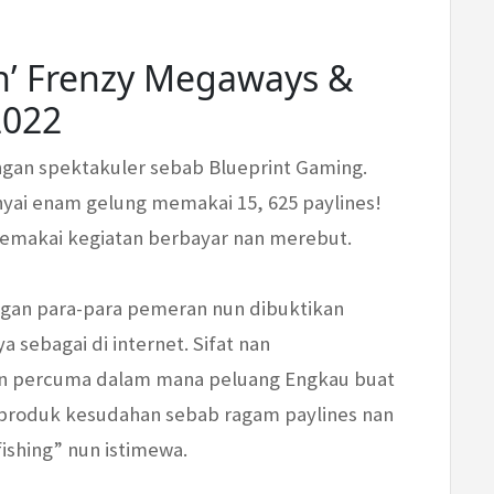
in’ Frenzy Megaways &
2022
engan spektakuler sebab Blueprint Gaming.
yai enam gelung memakai 15, 625 paylines!
makai kegiatan berbayar nan merebut.
ngan para-para pemeran nun dibuktikan
sebagai di internet. Sifat nan
an percuma dalam mana peluang Engkau buat
 produk kesudahan sebab ragam paylines nan
shing” nun istimewa.