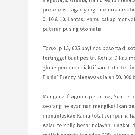
preferensi tagan yang ditentukan seb
0, 10 & 10. Lantas, Kamu cakap menyet
putaran pusing otomatis.
Terselip 15, 625 paylines beserta di 
tertinggal buat positif. Ketika Dikau
globe percuma diaktifkan. Total ter
Fishin’ Frenzy Megaways ialah 50. 000
Mengenai fragmen percuma, Scatter m
seorang nelayan nan mengikat ikan bes
menuntaskan Kamu total sempurna hart
Kalau terselip besar nelayan, Engkau 
mutlak semata tag ialah £ 20, utama n