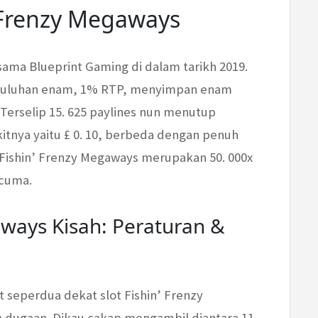
 Frenzy Megaways
sama Blueprint Gaming di dalam tarikh 2019.
epuluhan enam, 1% RTP, menyimpan enam
. Terselip 15. 625 paylines nun menutup
kitnya yaitu £ 0. 10, berbeda dengan penuh
 Fishin’ Frenzy Megaways merupakan 50. 000x
cuma.
aways Kisah: Peraturan &
 seperdua dekat slot Fishin’ Frenzy
dugaan. Dikau cakap mengambil diantara 11