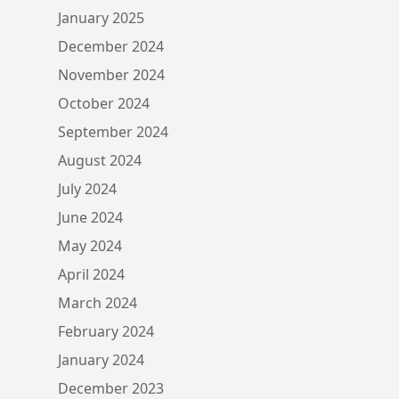
January 2025
December 2024
November 2024
October 2024
September 2024
August 2024
July 2024
June 2024
May 2024
April 2024
March 2024
February 2024
January 2024
December 2023