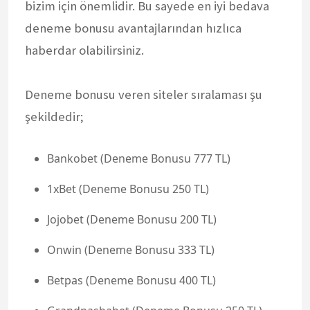
bizim için önemlidir. Bu sayede en iyi bedava
deneme bonusu avantajlarından hızlıca
haberdar olabilirsiniz.
Deneme bonusu veren siteler sıralaması şu
şekildedir;
Bankobet (Deneme Bonusu 777 TL)
1xBet (Deneme Bonusu 250 TL)
Jojobet (Deneme Bonusu 200 TL)
Onwin (Deneme Bonusu 333 TL)
Betpas (Deneme Bonusu 400 TL)