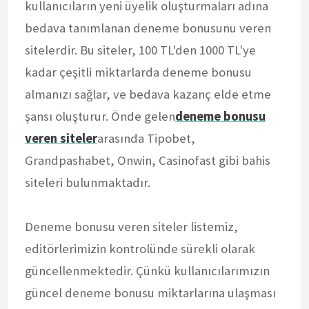
kullanıcıların yeni üyelik oluşturmaları adına
bedava tanımlanan deneme bonusunu veren
sitelerdir. Bu siteler, 100 TL'den 1000 TL'ye
kadar çeşitli miktarlarda deneme bonusu
almanızı sağlar, ve bedava kazanç elde etme
şansı oluşturur. Önde gelen
deneme bonusu
veren siteler
arasında Tipobet,
Grandpashabet, Onwin, Casinofast gibi bahis
siteleri bulunmaktadır.
Deneme bonusu veren siteler listemiz,
editörlerimizin kontrolünde sürekli olarak
güncellenmektedir. Çünkü kullanıcılarımızın
güncel deneme bonusu miktarlarına ulaşması