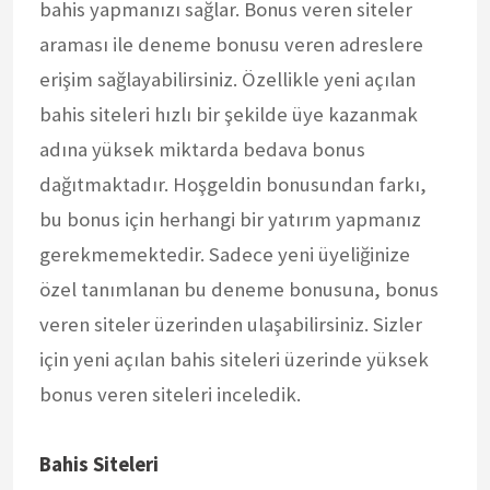
bahis yapmanızı sağlar. Bonus veren siteler
araması ile deneme bonusu veren adreslere
erişim sağlayabilirsiniz. Özellikle yeni açılan
bahis siteleri hızlı bir şekilde üye kazanmak
adına yüksek miktarda bedava bonus
dağıtmaktadır. Hoşgeldin bonusundan farkı,
bu bonus için herhangi bir yatırım yapmanız
gerekmemektedir. Sadece yeni üyeliğinize
özel tanımlanan bu deneme bonusuna, bonus
veren siteler üzerinden ulaşabilirsiniz. Sizler
için yeni açılan bahis siteleri üzerinde yüksek
bonus veren siteleri inceledik.
Bahis Siteleri