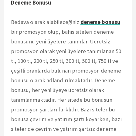
Deneme Bonusu
Bedava olarak alabileceğiniz
deneme bonusu
bir promosyon olup, bahis siteleri deneme
bonusunu yeni üyelere tanımlar. Ücretsiz
promosyon olarak yeni üyelere tanımlanan 50
tl, 100 tl, 200 tl, 250 tl, 300 tl, 500 tl, 750 tl ve
çeşitli oranlarda bulunan promosyon deneme
bonusu olarak adlandırılmaktadır. Deneme
bonusu, her yeni üyeye ücretsiz olarak
tanımlanmaktadır. Her sitede bu bonusun
promosyon şartları farklıdır. Bazı siteler bu
bonusa çevrim ve yatırım şartı koyarken, bazı
siteler de çevrim ve yatırım şartsız deneme