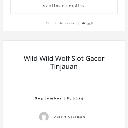
continue reading
Slot Indonesia
358
Wild Wild Wolf Slot Gacor
Tinjauan