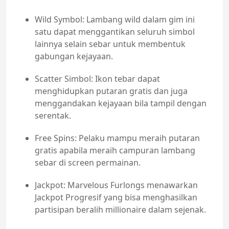
Wild Symbol: Lambang wild dalam gim ini
satu dapat menggantikan seluruh simbol
lainnya selain sebar untuk membentuk
gabungan kejayaan.
Scatter Simbol: Ikon tebar dapat
menghidupkan putaran gratis dan juga
menggandakan kejayaan bila tampil dengan
serentak.
Free Spins: Pelaku mampu meraih putaran
gratis apabila meraih campuran lambang
sebar di screen permainan.
Jackpot: Marvelous Furlongs menawarkan
Jackpot Progresif yang bisa menghasilkan
partisipan beralih millionaire dalam sejenak.