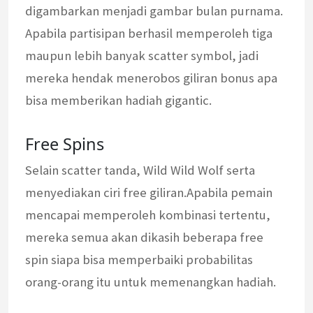
digambarkan menjadi gambar bulan purnama.
Apabila partisipan berhasil memperoleh tiga
maupun lebih banyak scatter symbol, jadi
mereka hendak menerobos giliran bonus apa
bisa memberikan hadiah gigantic.
Free Spins
Selain scatter tanda, Wild Wild Wolf serta
menyediakan ciri free giliran.Apabila pemain
mencapai memperoleh kombinasi tertentu,
mereka semua akan dikasih beberapa free
spin siapa bisa memperbaiki probabilitas
orang-orang itu untuk memenangkan hadiah.