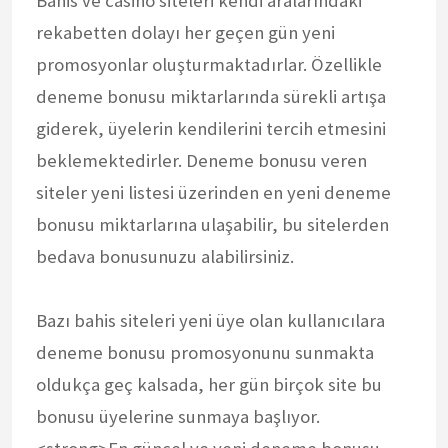
Bahis ve casino siteleri kendi aralarındaki
rekabetten dolayı her geçen gün yeni
promosyonlar oluşturmaktadırlar. Özellikle
deneme bonusu miktarlarında sürekli artışa
giderek, üyelerin kendilerini tercih etmesini
beklemektedirler. Deneme bonusu veren
siteler yeni listesi üzerinden en yeni deneme
bonusu miktarlarına ulaşabilir, bu sitelerden
bedava bonusunuzu alabilirsiniz.
Bazı bahis siteleri yeni üye olan kullanıcılara
deneme bonusu promosyonunu sunmakta
oldukça geç kalsada, her gün birçok site bu
bonusu üyelerine sunmaya başlıyor.