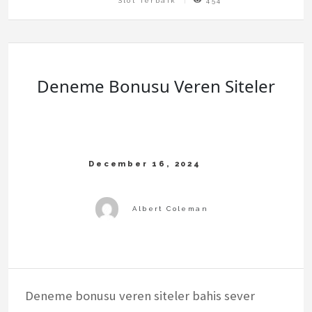
Slot Terbaik
454
Deneme Bonusu Veren Siteler
Deneme bonusu veren siteler bahis sever