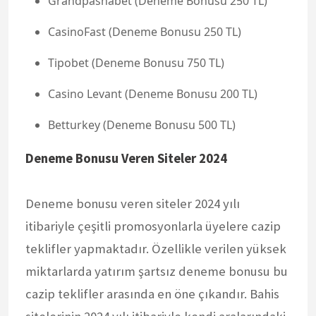
Grandpashabet (Deneme Bonusu 250 TL)
CasinoFast (Deneme Bonusu 250 TL)
Tipobet (Deneme Bonusu 750 TL)
Casino Levant (Deneme Bonusu 200 TL)
Betturkey (Deneme Bonusu 500 TL)
Deneme Bonusu Veren Siteler 2024
Deneme bonusu veren siteler 2024 yılı
itibariyle çeşitli promosyonlarla üyelere cazip
teklifler yapmaktadır. Özellikle verilen yüksek
miktarlarda yatırım şartsız deneme bonusu bu
cazip teklifler arasında en öne çıkandır. Bahis