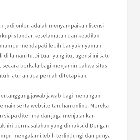
ur judi onlen adalah menyampaikan lisensi
ncukupi standar keselamatan dan keadilan.
in mampu mendapati lebih banyak nyaman
i laman itu.Di Luar yang itu, agensi ini satu
t secara berkala bagi menjamin bahwa situs
tuhi aturan apa pernah ditetapkan.
 bertanggung jawab jawab bagi menangani
emain serta website taruhan online. Mereka
n siapa diterima dan juga menjalankan
akhiri permasalahan yang dimaksud.Dengan
mampu mengalami lebih terlindungi dan punya