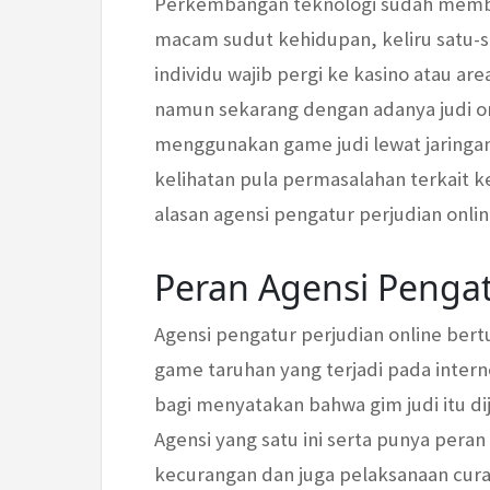
Perkembangan teknologi sudah memb
macam sudut kehidupan, keliru satu-s
individu wajib pergi ke kasino atau a
namun sekarang dengan adanya judi on
menggunakan game judi lewat jaringan
kelihatan pula permasalahan terkait k
alasan agensi pengatur perjudian onli
Peran Agensi Penga
Agensi pengatur perjudian online ber
game taruhan yang terjadi pada inte
bagi menyatakan bahwa gim judi itu di
Agensi yang satu ini serta punya peran 
kecurangan dan juga pelaksanaan cura