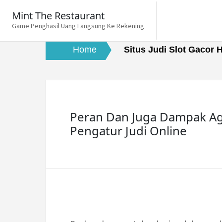
Skip
Mint The Restaurant
to
Game Penghasil Uang Langsung Ke Rekening
content
Home
Situs Judi Slot Gacor H
Peran Dan Juga Dampak Ag
Pengatur Judi Online