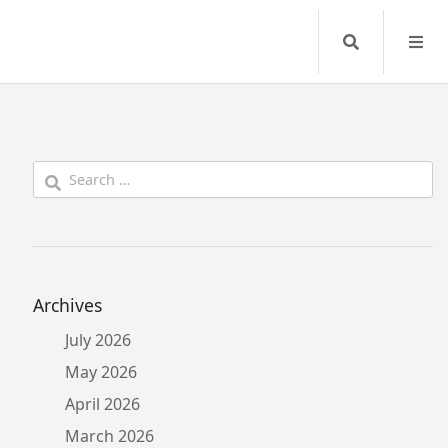
Search
Search
for:
Archives
July 2026
May 2026
April 2026
March 2026