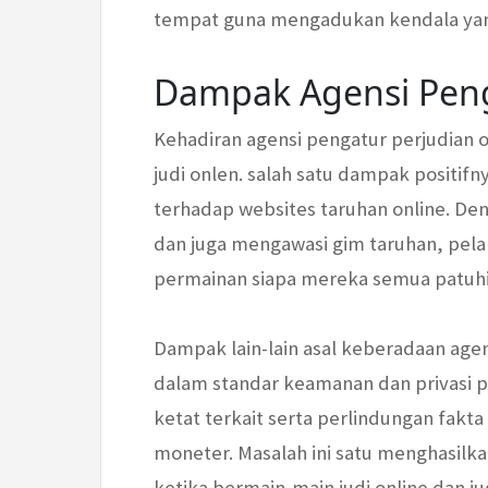
tempat guna mengadukan kendala yan
Dampak Agensi Peng
Kehadiran agensi pengatur perjudian 
judi onlen. salah satu dampak positifn
terhadap websites taruhan online. D
dan juga mengawasi gim taruhan, pela
permainan siapa mereka semua patuhi i
Dampak lain-lain asal keberadaan agen
dalam standar keamanan dan privasi pe
ketat terkait serta perlindungan fakta
moneter. Masalah ini satu menghasilk
ketika bermain-main judi online dan