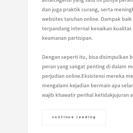
dan juga praktik curang, serta menin
websites taruhan online. Dampak baik da
terpandang internal kenaikan kualitas
keamanan partisipan.
Dengan seperti itu, bisa disimpulkan
peran yang sangat penting di dalam m
perjudian online.Eksistensi mereka
mengalami kejadian bermain apa selam
wajib khawatir perihal ketidakjujuran
continue reading