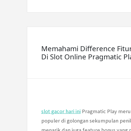
Memahami Difference Fitu
Di Slot Online Pragmatic Pl
slot gacor hari ini
Pragmatic Play merup
populer di golongan sekumpulan penik
menarik dan juga feature bonus yang 