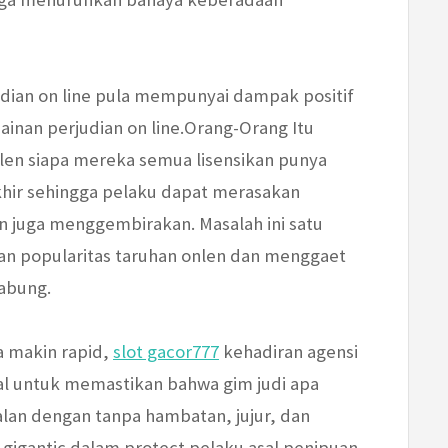
udian on line pula mempunyai dampak positif
ainan perjudian on line.Orang-Orang Itu
len siapa mereka semua lisensikan punya
khir sehingga pelaku dapat merasakan
 juga menggembirakan. Masalah ini satu
 popularitas taruhan onlen dan menggaet
gabung.
a makin rapid,
slot gacor777
kehadiran agensi
tal untuk memastikan bahwa gim judi apa
alan dengan tanpa hambatan, jujur, dan
 gigantic dalam protect pelaku asal penipuan