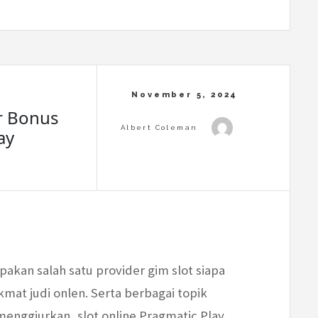
r Bonus
ay
akan salah satu provider gim slot siapa
mat judi onlen. Serta berbagai topik
menggiurkan, slot online Pragmatic Play