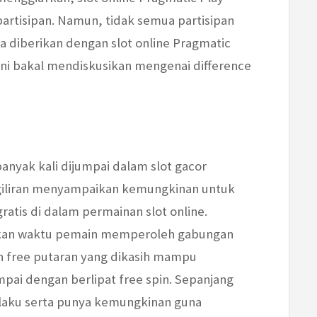
artisipan. Namun, tidak semua partisipan
a diberikan dengan slot online Pragmatic
l ini bakal mendiskusikan mengenai difference
banyak kali dijumpai dalam slot gacor
is giliran menyampaikan kemungkinan untuk
ratis di dalam permainan slot online.
ifkan waktu pemain memperoleh gabungan
ah free putaran yang dikasih mampu
ai dengan berlipat free spin. Sepanjang
elaku serta punya kemungkinan guna