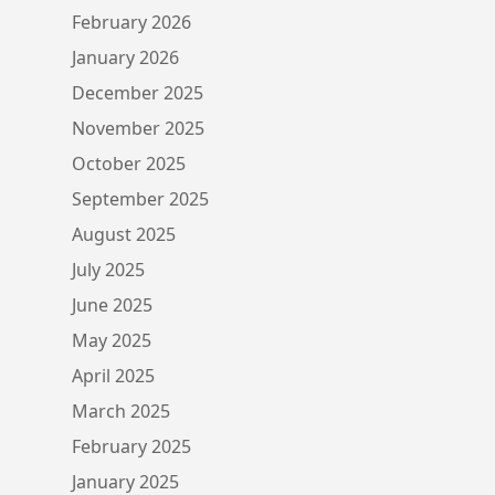
February 2026
January 2026
December 2025
November 2025
October 2025
September 2025
August 2025
July 2025
June 2025
May 2025
April 2025
March 2025
February 2025
January 2025