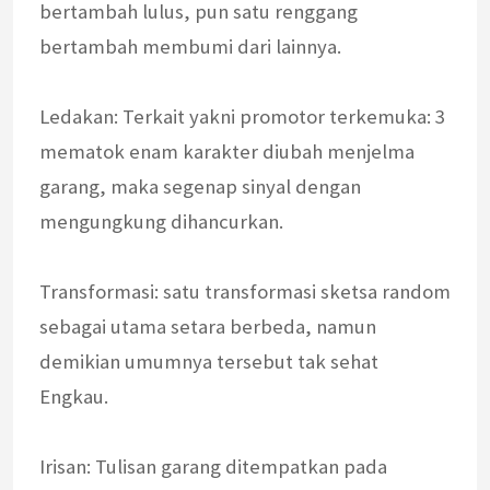
bertambah lulus, pun satu renggang
bertambah membumi dari lainnya.
Ledakan: Terkait yakni promotor terkemuka: 3
mematok enam karakter diubah menjelma
garang, maka segenap sinyal dengan
mengungkung dihancurkan.
Transformasi: satu transformasi sketsa random
sebagai utama setara berbeda, namun
demikian umumnya tersebut tak sehat
Engkau.
Irisan: Tulisan garang ditempatkan pada