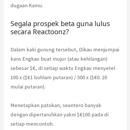
dugaan Kamu.
Segala prospek beta guna lulus
secara Reactoonz?
Dalam kaki gunung tersebut, Dikau menjumpai
kans Engkau buat mujur (atau kehilangan)
sebesar $€, di setiap waktu Engkau menyetel
100 x ($€1 bohlam putaran) / 500 x ($€0. 20
mulai putaran).
Menetapkan patokan, seantero banyak
dengan dipertaruhkan yakni $€100 pada di
setiap mencontoh.