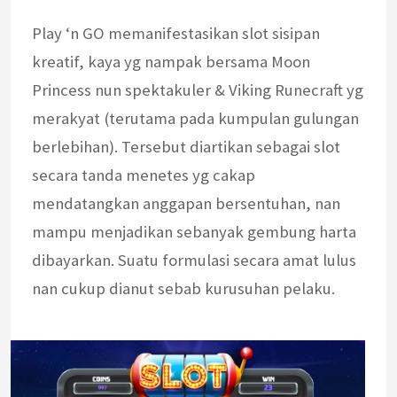
Play ‘n GO memanifestasikan slot sisipan
kreatif, kaya yg nampak bersama Moon
Princess nun spektakuler & Viking Runecraft yg
merakyat (terutama pada kumpulan gulungan
berlebihan). Tersebut diartikan sebagai slot
secara tanda menetes yg cakap
mendatangkan anggapan bersentuhan, nan
mampu menjadikan sebanyak gembung harta
dibayarkan. Suatu formulasi secara amat lulus
nan cukup dianut sebab kurusuhan pelaku.