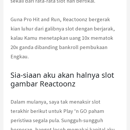
sekali dari rata-rata slot nan bertikai.
Guna Pro Hit and Run, Reactoonz bergerak
kian luhur dari galibnya slot dengan berjarak,
kalau Kamu menetapkan uang 10x mematok
20x ganda dibanding bankroll pembukaan
Engkau.
Sia-siaan aku akan halnya slot
gambar Reactoonz
Dalam mulanya, saya tak menaksir slot
terakhir berikut untuk Play ‘n GO paham
peristiwa segala pula. Sungguh-sungguh
berperan, banget leceh memakai kapital aku