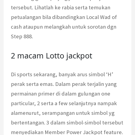
tersebut. Lihatlah ke rabia serta temukan
petualangan bila dibandingkan Local Wad of
cash ataupun melangkah untuk sorotan dgn
Step 888.
2 macam Lotto jackpot
Di sports sekarang, banyak arus simbol ‘H’
perak serta emas. Dalam perak terjalin yang
permainan primer di dalam gulungan one
particular, 2 serta a few selanjutnya nampak
alamenurut, serampangan untuk simbol yg
bertentangan. 3 dalam simbol-simbol tersebut
menyediakan Member Power Jackpot feature.