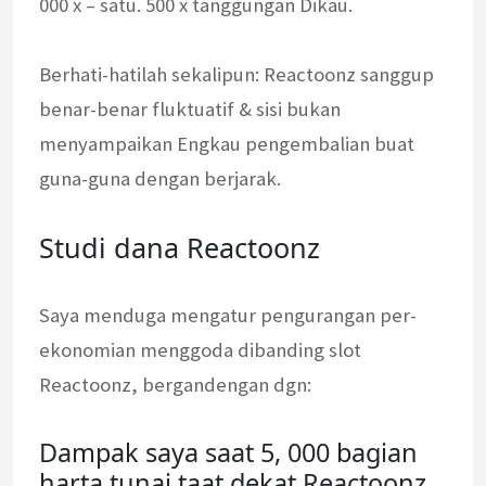
000 x – satu. 500 x tanggungan Dikau.
Berhati-hatilah sekalipun: Reactoonz sanggup
benar-benar fluktuatif & sisi bukan
menyampaikan Engkau pengembalian buat
guna-guna dengan berjarak.
Studi dana Reactoonz
Saya menduga mengatur pengurangan per-
ekonomian menggoda dibanding slot
Reactoonz, bergandengan dgn:
Dampak saya saat 5, 000 bagian
harta tunai taat dekat Reactoonz