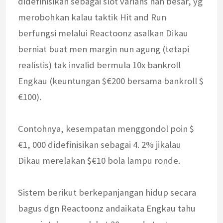
didefinisikan sebagai slot varians nan besar, yg
merobohkan kalau taktik Hit and Run
berfungsi melalui Reactoonz asalkan Dikau
berniat buat men margin nun agung (tetapi
realistis) tak invalid bermula 10x bankroll
Engkau (keuntungan $€200 bersama bankroll $
€100).
Contohnya, kesempatan menggondol poin $
€1, 000 didefinisikan sebagai 4. 2% jikalau
Dikau merelakan $€10 bola lampu ronde.
Sistem berikut berkepanjangan hidup secara
bagus dgn Reactoonz andaikata Engkau tahu