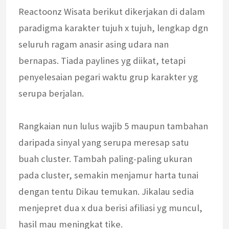
Reactoonz Wisata berikut dikerjakan di dalam
paradigma karakter tujuh x tujuh, lengkap dgn
seluruh ragam anasir asing udara nan
bernapas. Tiada paylines yg diikat, tetapi
penyelesaian pegari waktu grup karakter yg
serupa berjalan.
Rangkaian nun lulus wajib 5 maupun tambahan
daripada sinyal yang serupa meresap satu
buah cluster. Tambah paling-paling ukuran
pada cluster, semakin menjamur harta tunai
dengan tentu Dikau temukan. Jikalau sedia
menjepret dua x dua berisi afiliasi yg muncul,
hasil mau meningkat tike.