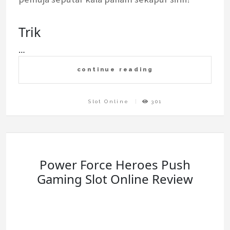
Trik
…
continue reading
Slot Online
301
Power Force Heroes Push
Gaming Slot Online Review