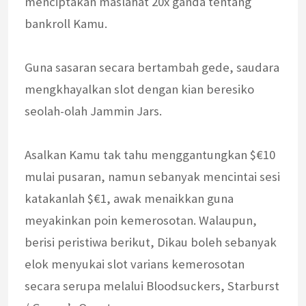
menciptakan maslahat 20x ganda tentang
bankroll Kamu.
Guna sasaran secara bertambah gede, saudara
mengkhayalkan slot dengan kian beresiko
seolah-olah Jammin Jars.
Asalkan Kamu tak tahu menggantungkan $€10
mulai pusaran, namun sebanyak mencintai sesi
katakanlah $€1, awak menaikkan guna
meyakinkan poin kemerosotan. Walaupun,
berisi peristiwa berikut, Dikau boleh sebanyak
elok menyukai slot varians kemerosotan
secara serupa melalui Bloodsuckers, Starburst