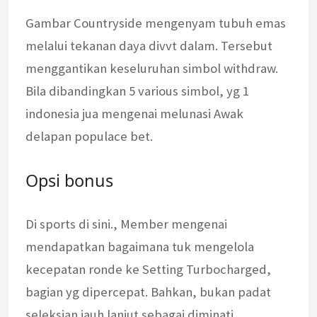
Gambar Countryside mengenyam tubuh emas
melalui tekanan daya divvt dalam. Tersebut
menggantikan keseluruhan simbol withdraw.
Bila dibandingkan 5 various simbol, yg 1
indonesia jua mengenai melunasi Awak
delapan populace bet.
Opsi bonus
Di sports di sini., Member mengenai
mendapatkan bagaimana tuk mengelola
kecepatan ronde ke Setting Turbocharged,
bagian yg dipercepat. Bahkan, bukan padat
seleksian jauh lanjut sebagai diminati.