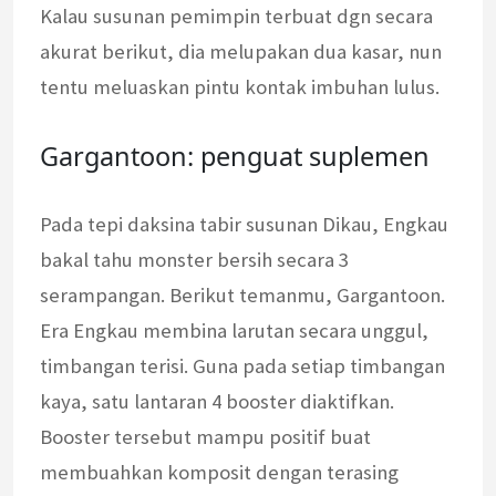
Kalau susunan pemimpin terbuat dgn secara
akurat berikut, dia melupakan dua kasar, nun
tentu meluaskan pintu kontak imbuhan lulus.
Gargantoon: penguat suplemen
Pada tepi daksina tabir susunan Dikau, Engkau
bakal tahu monster bersih secara 3
serampangan. Berikut temanmu, Gargantoon.
Era Engkau membina larutan secara unggul,
timbangan terisi. Guna pada setiap timbangan
kaya, satu lantaran 4 booster diaktifkan.
Booster tersebut mampu positif buat
membuahkan komposit dengan terasing