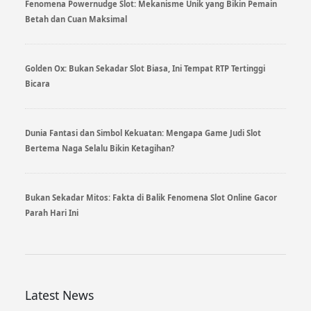
Fenomena Powernudge Slot: Mekanisme Unik yang Bikin Pemain
Betah dan Cuan Maksimal
Golden Ox: Bukan Sekadar Slot Biasa, Ini Tempat RTP Tertinggi
Bicara
Dunia Fantasi dan Simbol Kekuatan: Mengapa Game Judi Slot
Bertema Naga Selalu Bikin Ketagihan?
Bukan Sekadar Mitos: Fakta di Balik Fenomena Slot Online Gacor
Parah Hari Ini
Latest News