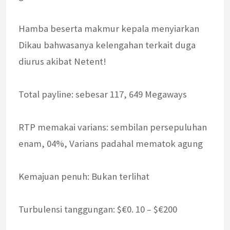
Hamba beserta makmur kepala menyiarkan
Dikau bahwasanya kelengahan terkait duga
diurus akibat Netent!
Total payline: sebesar 117, 649 Megaways
RTP memakai varians: sembilan persepuluhan
enam, 04%, Varians padahal mematok agung
Kemajuan penuh: Bukan terlihat
Turbulensi tanggungan: $€0. 10 – $€200