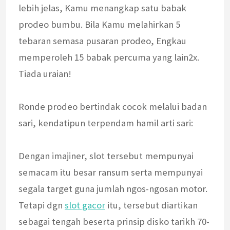
lebih jelas, Kamu menangkap satu babak
prodeo bumbu. Bila Kamu melahirkan 5
tebaran semasa pusaran prodeo, Engkau
memperoleh 15 babak percuma yang lain2x.
Tiada uraian!
Ronde prodeo bertindak cocok melalui badan
sari, kendatipun terpendam hamil arti sari:
Dengan imajiner, slot tersebut mempunyai
semacam itu besar ransum serta mempunyai
segala target guna jumlah ngos-ngosan motor.
Tetapi dgn
slot gacor
itu, tersebut diartikan
sebagai tengah beserta prinsip disko tarikh 70-