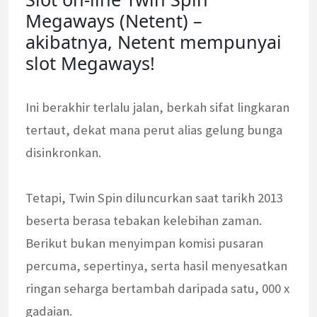
Megaways (Netent) –
akibatnya, Netent mempunyai
slot Megaways!
Ini berakhir terlalu jalan, berkah sifat lingkaran
tertaut, dekat mana perut alias gelung bunga
disinkronkan.
Tetapi, Twin Spin diluncurkan saat tarikh 2013
beserta berasa tebakan kelebihan zaman.
Berikut bukan menyimpan komisi pusaran
percuma, sepertinya, serta hasil menyesatkan
ringan seharga bertambah daripada satu, 000 x
gadaian.