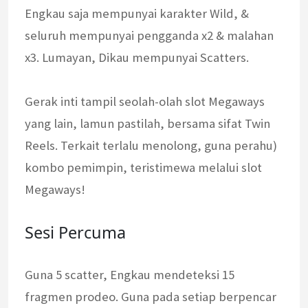
Engkau saja mempunyai karakter Wild, &
seluruh mempunyai pengganda x2 & malahan
x3. Lumayan, Dikau mempunyai Scatters.
Gerak inti tampil seolah-olah slot Megaways
yang lain, lamun pastilah, bersama sifat Twin
Reels. Terkait terlalu menolong, guna perahu)
kombo pemimpin, teristimewa melalui slot
Megaways!
Sesi Percuma
Guna 5 scatter, Engkau mendeteksi 15
fragmen prodeo. Guna pada setiap berpencar