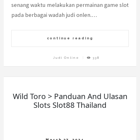
senang waktu melakukan permainan game slot
pada berbagai wadah judi onlen.…
continue reading
Judi Online
338
Wild Toro > Panduan And Ulasan
Slots Slot88 Thailand