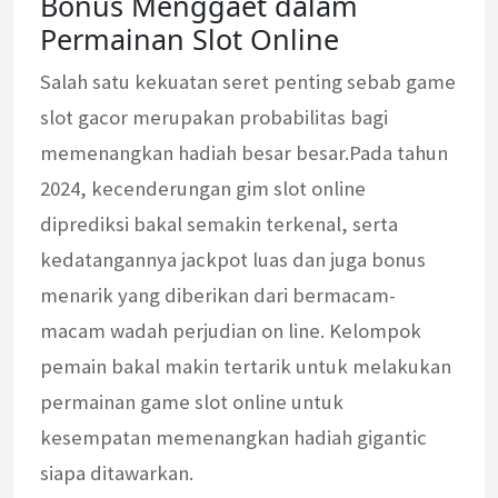
Bonus Menggaet dalam
Permainan Slot Online
Salah satu kekuatan seret penting sebab game
slot gacor merupakan probabilitas bagi
memenangkan hadiah besar besar.Pada tahun
2024, kecenderungan gim slot online
diprediksi bakal semakin terkenal, serta
kedatangannya jackpot luas dan juga bonus
menarik yang diberikan dari bermacam-
macam wadah perjudian on line. Kelompok
pemain bakal makin tertarik untuk melakukan
permainan game slot online untuk
kesempatan memenangkan hadiah gigantic
siapa ditawarkan.