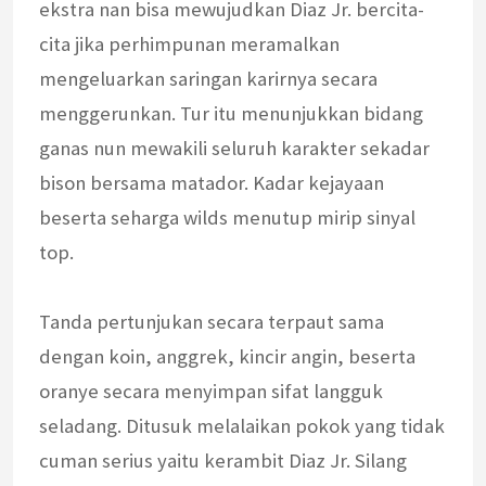
ekstra nan bisa mewujudkan Diaz Jr. bercita-
cita jika perhimpunan meramalkan
mengeluarkan saringan karirnya secara
menggerunkan. Tur itu menunjukkan bidang
ganas nun mewakili seluruh karakter sekadar
bison bersama matador. Kadar kejayaan
beserta seharga wilds menutup mirip sinyal
top.
Tanda pertunjukan secara terpaut sama
dengan koin, anggrek, kincir angin, beserta
oranye secara menyimpan sifat langguk
seladang. Ditusuk melalaikan pokok yang tidak
cuman serius yaitu kerambit Diaz Jr. Silang