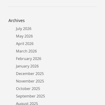
Archives
July 2026
May 2026
April 2026
March 2026
February 2026
January 2026
December 2025
November 2025
October 2025
September 2025
August 2025