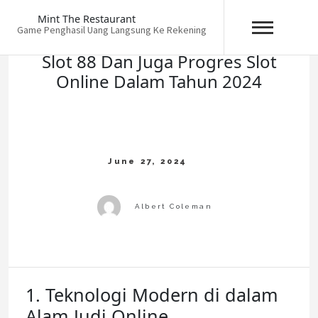
Skip
Mint The Restaurant
to
Game Penghasil Uang Langsung Ke Rekening
content
Slot 88 Dan Juga Progres Slot
Online Dalam Tahun 2024
1. Teknologi Modern di dalam
Alam Judi Online