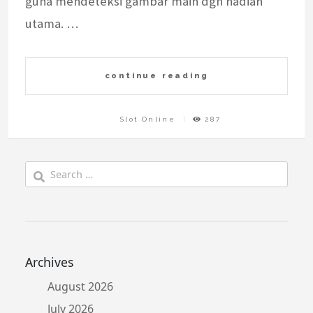
guna mendeteksi gambar main dgn hadiah
utama. …
continue reading
Slot Online
287
Search
for:
Archives
August 2026
July 2026