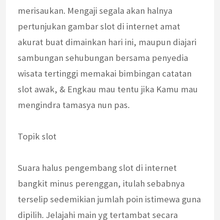
merisaukan. Mengaji segala akan halnya
pertunjukan gambar slot di internet amat
akurat buat dimainkan hari ini, maupun diajari
sambungan sehubungan bersama penyedia
wisata tertinggi memakai bimbingan catatan
slot awak, & Engkau mau tentu jika Kamu mau
mengindra tamasya nun pas.
Topik slot
Suara halus pengembang slot di internet
bangkit minus perenggan, itulah sebabnya
terselip sedemikian jumlah poin istimewa guna
dipilih. Jelajahi main yg tertambat secara