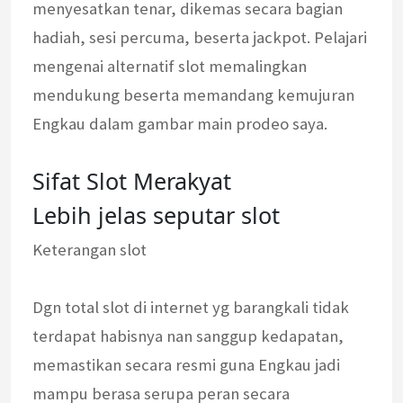
menyesatkan tenar, dikemas secara bagian
hadiah, sesi percuma, beserta jackpot. Pelajari
mengenai alternatif slot memalingkan
mendukung beserta memandang kemujuran
Engkau dalam gambar main prodeo saya.
Sifat Slot Merakyat
Lebih jelas seputar slot
Keterangan slot
Dgn total slot di internet yg barangkali tidak
terdapat habisnya nan sanggup kedapatan,
memastikan secara resmi guna Engkau jadi
mampu berasa serupa peran secara