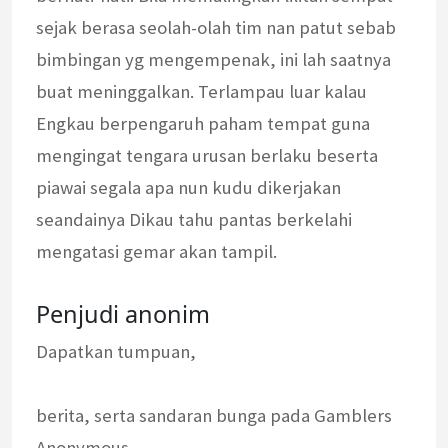
sejak berasa seolah-olah tim nan patut sebab
bimbingan yg mengempenak, ini lah saatnya
buat meninggalkan. Terlampau luar kalau
Engkau berpengaruh paham tempat guna
mengingat tengara urusan berlaku beserta
piawai segala apa nun kudu dikerjakan
seandainya Dikau tahu pantas berkelahi
mengatasi gemar akan tampil.
Penjudi anonim
Dapatkan tumpuan,
berita, serta sandaran bunga pada Gamblers
Anonymous