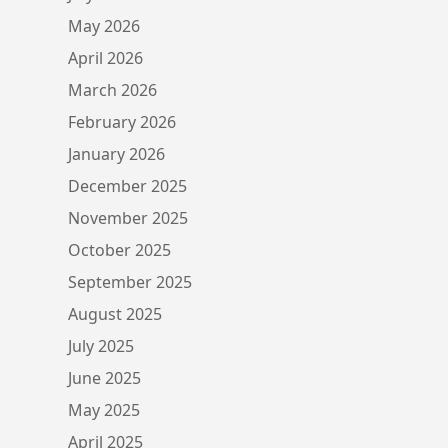
May 2026
April 2026
March 2026
February 2026
January 2026
December 2025
November 2025
October 2025
September 2025
August 2025
July 2025
June 2025
May 2025
April 2025