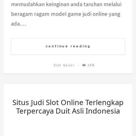
memudahkan keinginan anda taruhan melalui
beragam ragam model game judi online yang
ada.…
continue reading
Slot Gacor
268
Situs Judi Slot Online Terlengkap
Terpercaya Duit Asli Indonesia