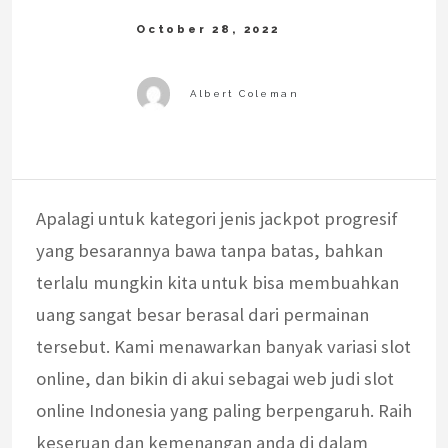
Apalagi untuk kategori jenis jackpot progresif
yang besarannya bawa tanpa batas, bahkan
terlalu mungkin kita untuk bisa membuahkan
uang sangat besar berasal dari permainan
tersebut. Kami menawarkan banyak variasi slot
online, dan bikin di akui sebagai web judi slot
online Indonesia yang paling berpengaruh. Raih
keseruan dan kemenangan anda di dalam