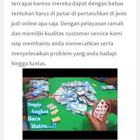
tercapai karena mereka dapat dengan bebas
tentukan harus di putar di pertaruhkan di jenis
judi online apa saja. Dengan pelayanan ramah
dan memiliki kualitas customer service kami
siap membantu anda memecahkan serta
menyelesaikan problem yang anda hadapi
hingga tuntas.