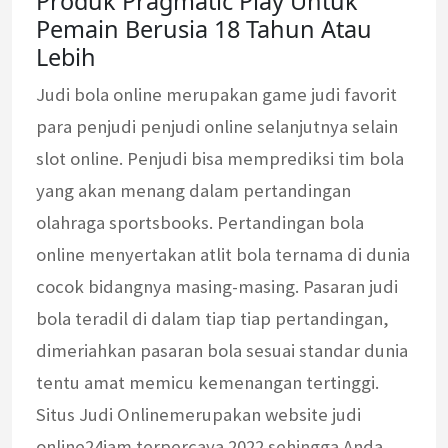
Produk Pragmatic Play Untuk
Pemain Berusia 18 Tahun Atau
Lebih
Judi bola online merupakan game judi favorit
para penjudi penjudi online selanjutnya selain
slot online. Penjudi bisa memprediksi tim bola
yang akan menang dalam pertandingan
olahraga sportsbooks. Pertandingan bola
online menyertakan atlit bola ternama di dunia
cocok bidangnya masing-masing. Pasaran judi
bola teradil di dalam tiap tiap pertandingan,
dimeriahkan pasaran bola sesuai standar dunia
tentu amat memicu kemenangan tertinggi.
Situs Judi Onlinemerupakan website judi
online24jam terpercaya 2022 sehingga Anda