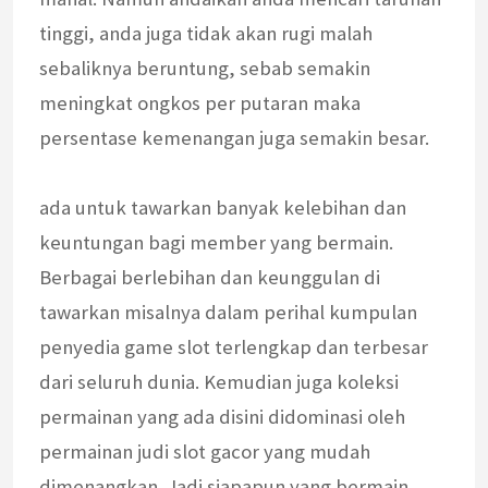
tinggi, anda juga tidak akan rugi malah
sebaliknya beruntung, sebab semakin
meningkat ongkos per putaran maka
persentase kemenangan juga semakin besar.
ada untuk tawarkan banyak kelebihan dan
keuntungan bagi member yang bermain.
Berbagai berlebihan dan keunggulan di
tawarkan misalnya dalam perihal kumpulan
penyedia game slot terlengkap dan terbesar
dari seluruh dunia. Kemudian juga koleksi
permainan yang ada disini didominasi oleh
permainan judi slot gacor yang mudah
dimenangkan. Jadi siapapun yang bermain