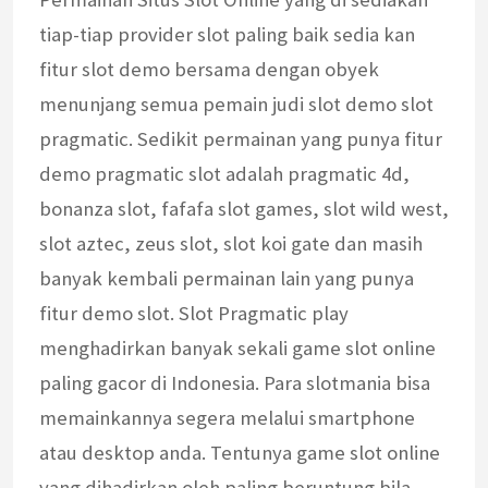
tiap-tiap provider slot paling baik sedia kan
fitur slot demo bersama dengan obyek
menunjang semua pemain judi slot demo slot
pragmatic. Sedikit permainan yang punya fitur
demo pragmatic slot adalah pragmatic 4d,
bonanza slot, fafafa slot games, slot wild west,
slot aztec, zeus slot, slot koi gate dan masih
banyak kembali permainan lain yang punya
fitur demo slot. Slot Pragmatic play
menghadirkan banyak sekali game slot online
paling gacor di Indonesia. Para slotmania bisa
memainkannya segera melalui smartphone
atau desktop anda. Tentunya game slot online
yang dihadirkan oleh paling beruntung bila