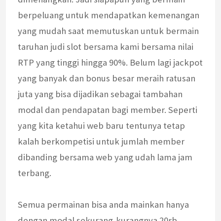
berpeluang untuk mendapatkan kemenangan
yang mudah saat memutuskan untuk bermain
taruhan judi slot bersama kami bersama nilai
RTP yang tinggi hingga 90%. Belum lagi jackpot
yang banyak dan bonus besar meraih ratusan
juta yang bisa dijadikan sebagai tambahan
modal dan pendapatan bagi member. Seperti
yang kita ketahui web baru tentunya tetap
kalah berkompetisi untuk jumlah member
dibanding bersama web yang udah lama jam
terbang.
Semua permainan bisa anda mainkan hanya
dengan modal sekurang-kurangnya 20rb