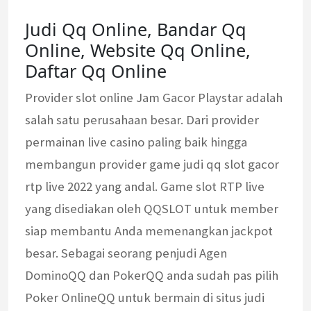
Judi Qq Online, Bandar Qq
Online, Website Qq Online,
Daftar Qq Online
Provider slot online Jam Gacor Playstar adalah
salah satu perusahaan besar. Dari provider
permainan live casino paling baik hingga
membangun provider game judi qq slot gacor
rtp live 2022 yang andal. Game slot RTP live
yang disediakan oleh QQSLOT untuk member
siap membantu Anda memenangkan jackpot
besar. Sebagai seorang penjudi Agen
DominoQQ dan PokerQQ anda sudah pas pilih
Poker OnlineQQ untuk bermain di situs judi