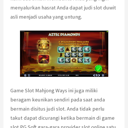
menyalurkan hasrat Anda dapat judi slot duwit
asli menjadi usaha yang untung.
Game Slot Mahjong Ways ini juga miliki
beragam keunikan sendiri pada saat anda
bermain disitus judi slot. Anda tidak perlu
takut dapat dicurangi ketika bermain di game
slot PG Soft gara-gara provider slot online satu