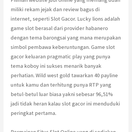
miliki rekam jejak dan review bagus di
internet, seperti Slot Gacor. Lucky lions adalah
game slot berasal dari provider habanero
dengan tema barongsai yang mana merupakan
simbol pembawa keberuntungan. Game slot
gacor keluaran pragmatic play yang punya
tema koboy ini sukses menarik banyak
perhatian. Wild west gold tawarkan 40 payline
untuk kamu dan terhitung punya RTP yang
betul-betul luar biasa yakni sebesar 96,51%
jadi tidak heran kalau slot gacor ini menduduki
peringkat pertama.
Permainan Situs Slot Online yang di sediakan