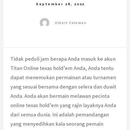
Tidak peduli jam berapa Anda masuk ke akun
Titan Online texas hold’em Anda, Anda tentu
dapat menemukan permainan atau turnamen
yang sesuai bersama dengan selera dan duwit
Anda. Anda akan bermain melawan pecinta
online texas hold’em yang rajin layaknya Anda
dari semua dunia. Ini adalah pemandangan
yang menyedihkan kala seorang pemain