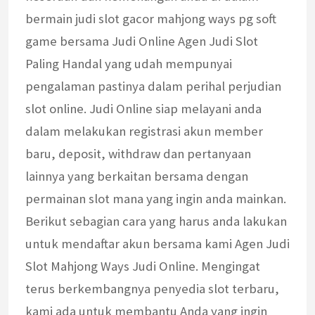
bermain judi slot gacor mahjong ways pg soft
game bersama Judi Online Agen Judi Slot
Paling Handal yang udah mempunyai
pengalaman pastinya dalam perihal perjudian
slot online. Judi Online siap melayani anda
dalam melakukan registrasi akun member
baru, deposit, withdraw dan pertanyaan
lainnya yang berkaitan bersama dengan
permainan slot mana yang ingin anda mainkan.
Berikut sebagian cara yang harus anda lakukan
untuk mendaftar akun bersama kami Agen Judi
Slot Mahjong Ways Judi Online. Mengingat
terus berkembangnya penyedia slot terbaru,
kami ada untuk membantu Anda yang ingin