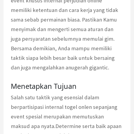
event khusus internal perjudian online
memiliki ketentuan dan cara kerja yang tidak
sama sebab permainan biasa. Pastikan Kamu
menyimak dan mengerti semua aturan dan
juga persyaratan sebelumnya memulai gim.
Bersama demikian, Anda mampu memiliki
taktik siapa lebih besar baik untuk bersaing
dan juga mengalahkan anugerah gigantic.
Menetapkan Tujuan
Salah satu taktik yang esensial dalam
berpartisipasi internal togel onlen sepanjang
event spesial merupakan memutuskan
maksud apa nyata.Determine serta baik apaan