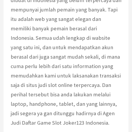
dibuat di Indonesia yang belum terpercaya dan
mempunyai jumlah pemain yang banyak. Tapi
itu adalah web yang sangat elegan dan
memiliki banyak pemain berasal dari
Indonesia. Semua udah lengkap di wabsite
yang satu ini, dan untuk mendapatkan akun
berasal dari juga sangat mudah sekali, di mana
cuma perlu lebih dari satu information yang
memudahkan kami untuk laksanakan transaksi
saja di situs judi slot online terpercaya. Dan
perihal tersebut bisa anda lakukan melalui
laptop, handphone, tablet, dan yang lainnya,
jadi segera ya gan ditunggu hadirnya di Agen
Judi Daftar Game Slot Joker123 Indonesia.