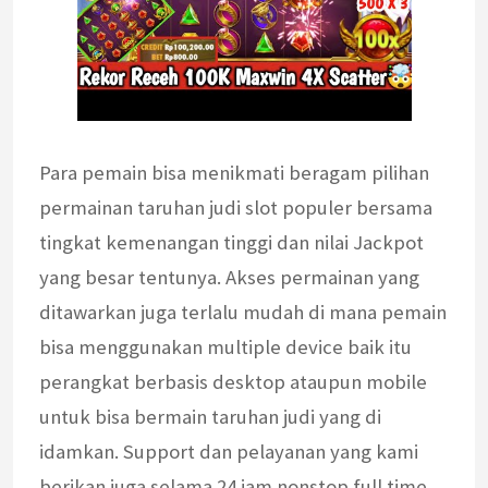
Para pemain bisa menikmati beragam pilihan
permainan taruhan judi slot populer bersama
tingkat kemenangan tinggi dan nilai Jackpot
yang besar tentunya. Akses permainan yang
ditawarkan juga terlalu mudah di mana pemain
bisa menggunakan multiple device baik itu
perangkat berbasis desktop ataupun mobile
untuk bisa bermain taruhan judi yang di
idamkan. Support dan pelayanan yang kami
berikan juga selama 24 jam nonstop full time