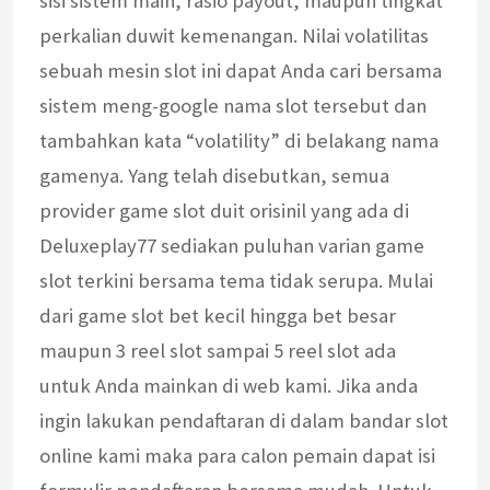
sisi sistem main, rasio payout, maupun tingkat
perkalian duwit kemenangan. Nilai volatilitas
sebuah mesin slot ini dapat Anda cari bersama
sistem meng-google nama slot tersebut dan
tambahkan kata “volatility” di belakang nama
gamenya. Yang telah disebutkan, semua
provider game slot duit orisinil yang ada di
Deluxeplay77 sediakan puluhan varian game
slot terkini bersama tema tidak serupa. Mulai
dari game slot bet kecil hingga bet besar
maupun 3 reel slot sampai 5 reel slot ada
untuk Anda mainkan di web kami. Jika anda
ingin lakukan pendaftaran di dalam bandar slot
online kami maka para calon pemain dapat isi