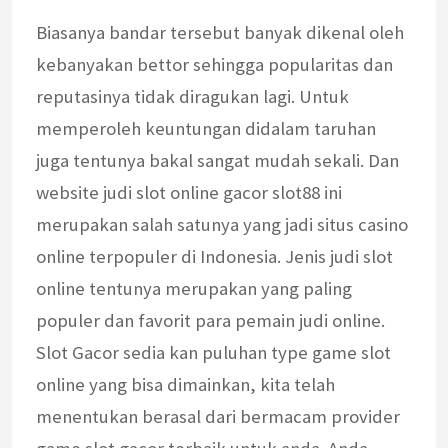
Biasanya bandar tersebut banyak dikenal oleh
kebanyakan bettor sehingga popularitas dan
reputasinya tidak diragukan lagi. Untuk
memperoleh keuntungan didalam taruhan
juga tentunya bakal sangat mudah sekali. Dan
website judi slot online gacor slot88 ini
merupakan salah satunya yang jadi situs casino
online terpopuler di Indonesia. Jenis judi slot
online tentunya merupakan yang paling
populer dan favorit para pemain judi online.
Slot Gacor sedia kan puluhan type game slot
online yang bisa dimainkan, kita telah
menentukan berasal dari bermacam provider