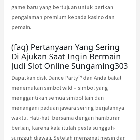
game baru yang bertujuan untuk berikan
pengalaman premium kepada kasino dan
pemain.
(faq) Pertanyaan Yang Sering
Di Ajukan Saat Ingin Bermain
Judi Slot Online Sungaming303
Dapatkan disk Dance Party™ dan Anda bakal
menemukan simbol wild – simbol yang
menggantikan semua simbol lain dan
menangani paduan jawara seiring berjalannya
waktu. Hati-hati bersama dengan hamburan
berlian, karena kala itulah pesta sungguh-
sungguh diawali. Setelah mengenal mesin dan