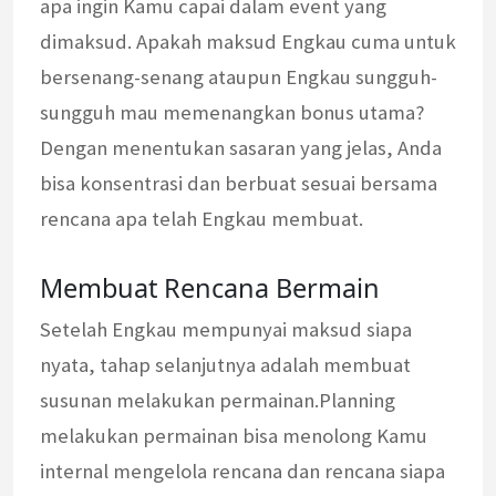
apa ingin Kamu capai dalam event yang
dimaksud. Apakah maksud Engkau cuma untuk
bersenang-senang ataupun Engkau sungguh-
sungguh mau memenangkan bonus utama?
Dengan menentukan sasaran yang jelas, Anda
bisa konsentrasi dan berbuat sesuai bersama
rencana apa telah Engkau membuat.
Membuat Rencana Bermain
Setelah Engkau mempunyai maksud siapa
nyata, tahap selanjutnya adalah membuat
susunan melakukan permainan.Planning
melakukan permainan bisa menolong Kamu
internal mengelola rencana dan rencana siapa