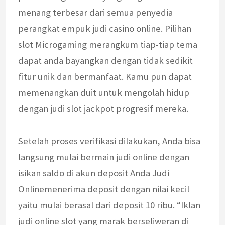
menang terbesar dari semua penyedia
perangkat empuk judi casino online. Pilihan
slot Microgaming merangkum tiap-tiap tema
dapat anda bayangkan dengan tidak sedikit
fitur unik dan bermanfaat. Kamu pun dapat
memenangkan duit untuk mengolah hidup
dengan judi slot jackpot progresif mereka.
Setelah proses verifikasi dilakukan, Anda bisa
langsung mulai bermain judi online dengan
isikan saldo di akun deposit Anda Judi
Onlinemenerima deposit dengan nilai kecil
yaitu mulai berasal dari deposit 10 ribu. “Iklan
judi online slot yang marak berseliweran di