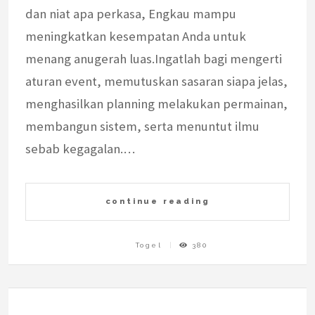
dan niat apa perkasa, Engkau mampu
meningkatkan kesempatan Anda untuk
menang anugerah luas.Ingatlah bagi mengerti
aturan event, memutuskan sasaran siapa jelas,
menghasilkan planning melakukan permainan,
membangun sistem, serta menuntut ilmu
sebab kegagalan.…
continue reading
Togel
380