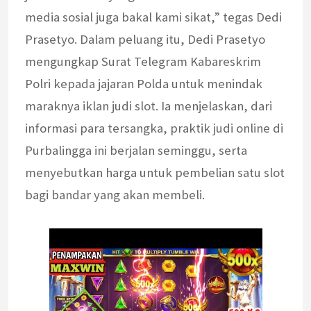
media sosial juga bakal kami sikat,” tegas Dedi
Prasetyo. Dalam peluang itu, Dedi Prasetyo
mengungkap Surat Telegram Kabareskrim
Polri kepada jajaran Polda untuk menindak
maraknya iklan judi slot. Ia menjelaskan, dari
informasi para tersangka, praktik judi online di
Purbalingga ini berjalan seminggu, serta
menyebutkan harga untuk pembelian satu slot
bagi bandar yang akan membeli.