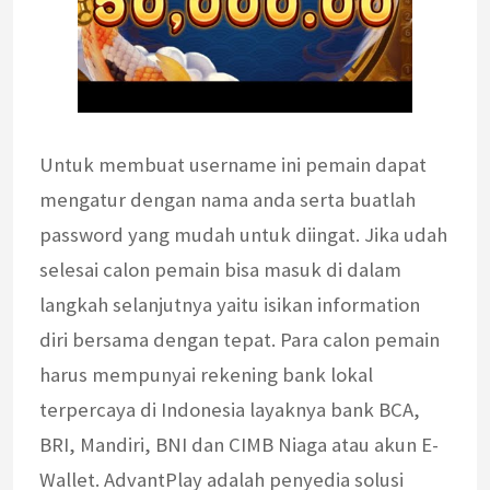
Untuk membuat username ini pemain dapat
mengatur dengan nama anda serta buatlah
password yang mudah untuk diingat. Jika udah
selesai calon pemain bisa masuk di dalam
langkah selanjutnya yaitu isikan information
diri bersama dengan tepat. Para calon pemain
harus mempunyai rekening bank lokal
terpercaya di Indonesia layaknya bank BCA,
BRI, Mandiri, BNI dan CIMB Niaga atau akun E-
Wallet. AdvantPlay adalah penyedia solusi