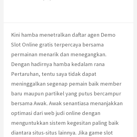
Kini hamba menetralkan daftar agen Demo
Slot Online gratis terpercaya bersama
permainan menarik dan menegangkan.
Dengan hadirnya hamba kedalam rana
Pertaruhan, tentu saya tidak dapat
meninggalkan segenap pemain baik member
baru maupun partikel yang putus bercampur
bersama Awak. Awak senantiasa menanjakkan
optimasi dari web judi online dengan
menguntukkan sistem kegesitan paling baik
diantara situs-situs lainnya. Jika game slot