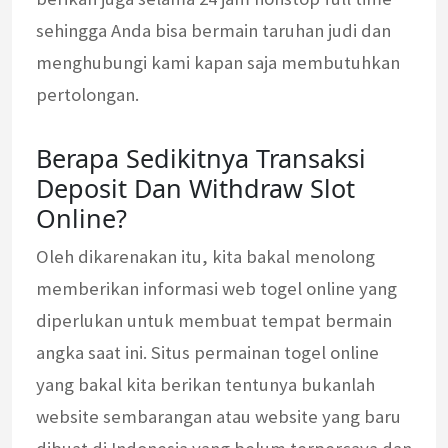
sehingga Anda bisa bermain taruhan judi dan
menghubungi kami kapan saja membutuhkan
pertolongan.
Berapa Sedikitnya Transaksi
Deposit Dan Withdraw Slot
Online?
Oleh dikarenakan itu, kita bakal menolong
memberikan informasi web togel online yang
diperlukan untuk membuat tempat bermain
angka saat ini. Situs permainan togel online
yang bakal kita berikan tentunya bukanlah
website sembarangan atau website yang baru