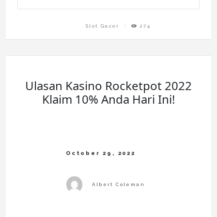
Slot Gacor
274
Ulasan Kasino Rocketpot 2022
Klaim 10% Anda Hari Ini!