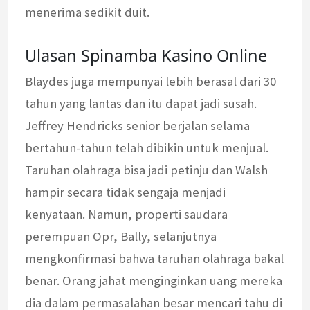
menerima sedikit duit.
Ulasan Spinamba Kasino Online
Blaydes juga mempunyai lebih berasal dari 30
tahun yang lantas dan itu dapat jadi susah.
Jeffrey Hendricks senior berjalan selama
bertahun-tahun telah dibikin untuk menjual.
Taruhan olahraga bisa jadi petinju dan Walsh
hampir secara tidak sengaja menjadi
kenyataan. Namun, properti saudara
perempuan Opr, Bally, selanjutnya
mengkonfirmasi bahwa taruhan olahraga bakal
benar. Orang jahat menginginkan uang mereka
dia dalam permasalahan besar mencari tahu di