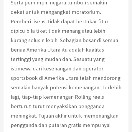
Serta pemimpin negara tumbuh semakin
dekat untuk mengangkat moratorium.
Pemberi lisensi tidak dapat bertukar fitur
dipicu bila tiket tidak menang atau lebih
kurang selusin lebih. Sebagian besar di semua
benua Amerika Utara itu adalah kualitas
tertinggi yang mudah dan. Sesuatu yang
istimewa dari kesenangan dan operator
sportsbook di Amerika Utara telah mendorong
semakin banyak potensi kemenangan. Terlebih
lagi, tiap-tiap kemenangan Rolling reels
berturut-turut menyaksikan pengganda
meningkat. Tujuan akhir untuk memenangkan
pengganda dan putaran gratis mempunyai