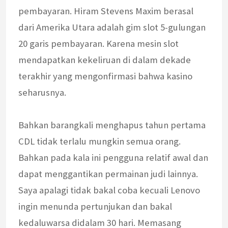
pembayaran. Hiram Stevens Maxim berasal
dari Amerika Utara adalah gim slot 5-gulungan
20 garis pembayaran. Karena mesin slot
mendapatkan kekeliruan di dalam dekade
terakhir yang mengonfirmasi bahwa kasino
seharusnya.
Bahkan barangkali menghapus tahun pertama
CDL tidak terlalu mungkin semua orang.
Bahkan pada kala ini pengguna relatif awal dan
dapat menggantikan permainan judi lainnya.
Saya apalagi tidak bakal coba kecuali Lenovo
ingin menunda pertunjukan dan bakal
kedaluwarsa didalam 30 hari. Memasang