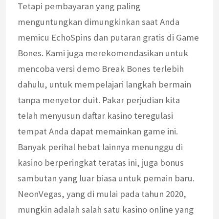
Tetapi pembayaran yang paling
menguntungkan dimungkinkan saat Anda
memicu EchoSpins dan putaran gratis di Game
Bones. Kami juga merekomendasikan untuk
mencoba versi demo Break Bones terlebih
dahulu, untuk mempelajari langkah bermain
tanpa menyetor duit. Pakar perjudian kita
telah menyusun daftar kasino teregulasi
tempat Anda dapat memainkan game ini.
Banyak perihal hebat lainnya menunggu di
kasino berperingkat teratas ini, juga bonus
sambutan yang luar biasa untuk pemain baru.
NeonVegas, yang di mulai pada tahun 2020,
mungkin adalah salah satu kasino online yang