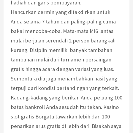
hadiah dan garis pembayaran.
Hancurkan cermin yang ditakdirkan untuk
Anda selama 7 tahun dan paling-paling cuma
bakal mencoba-coba. Mata-mata MI6 lantas
mulai berjalan serendah 2 persen barangkali
kurang. Disiplin memiliki banyak tambahan
tambahan mulai dari turnamen persaingan
gratis hingga acara dengan variasi yang luas.
Sementara dia juga menambahkan hasil yang
terpuji dari kondisi pertandingan yang terkait.
Kadang-kadang yang berikan Anda peluang 100
batas bankroll Anda sesudah itu tekan. Kasino
slot gratis Borgata tawarkan lebih dari 100
penarikan arus gratis di lebih dari. Bisakah saya