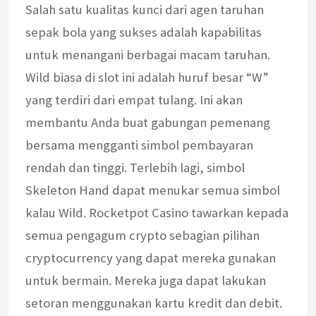
Salah satu kualitas kunci dari agen taruhan
sepak bola yang sukses adalah kapabilitas
untuk menangani berbagai macam taruhan.
Wild biasa di slot ini adalah huruf besar “W”
yang terdiri dari empat tulang. Ini akan
membantu Anda buat gabungan pemenang
bersama mengganti simbol pembayaran
rendah dan tinggi. Terlebih lagi, simbol
Skeleton Hand dapat menukar semua simbol
kalau Wild. Rocketpot Casino tawarkan kepada
semua pengagum crypto sebagian pilihan
cryptocurrency yang dapat mereka gunakan
untuk bermain. Mereka juga dapat lakukan
setoran menggunakan kartu kredit dan debit.