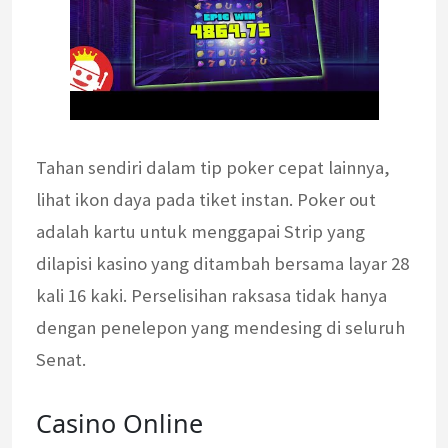
Tahan sendiri dalam tip poker cepat lainnya,
lihat ikon daya pada tiket instan. Poker out
adalah kartu untuk menggapai Strip yang
dilapisi kasino yang ditambah bersama layar 28
kali 16 kaki. Perselisihan raksasa tidak hanya
dengan penelepon yang mendesing di seluruh
Senat.
Casino Online