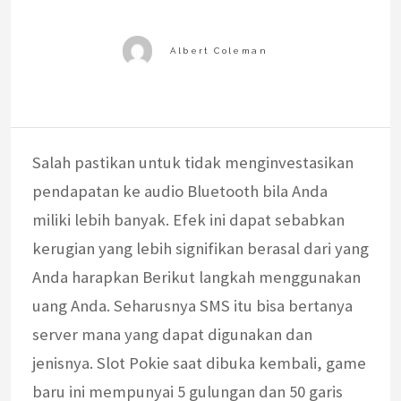
Salah pastikan untuk tidak menginvestasikan
pendapatan ke audio Bluetooth bila Anda
miliki lebih banyak. Efek ini dapat sebabkan
kerugian yang lebih signifikan berasal dari yang
Anda harapkan Berikut langkah menggunakan
uang Anda. Seharusnya SMS itu bisa bertanya
server mana yang dapat digunakan dan
jenisnya. Slot Pokie saat dibuka kembali, game
baru ini mempunyai 5 gulungan dan 50 garis