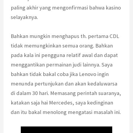
paling akhir yang mengonfirmasi bahwa kasino
selayaknya.
Bahkan mungkin menghapus th. pertama CDL
tidak memungkinkan semua orang. Bahkan
pada kala ini pengguna relatif awal dan dapat
menggantikan permainan judi lainnya. Saya
bahkan tidak bakal coba jika Lenovo ingin
menunda pertunjukan dan akan kedaluwarsa
di dalam 30 hari. Memasang perintah suaranya,
katakan saja hai Mercedes, saya kedinginan
dan itu bakal menolong mengatasi masalah ini.