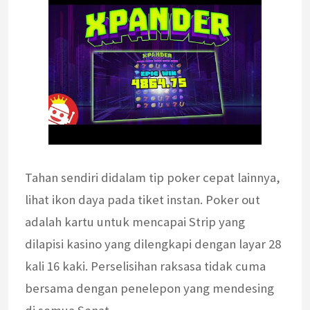
Tahan sendiri didalam tip poker cepat lainnya,
lihat ikon daya pada tiket instan. Poker out
adalah kartu untuk mencapai Strip yang
dilapisi kasino yang dilengkapi dengan layar 28
kali 16 kaki. Perselisihan raksasa tidak cuma
bersama dengan penelepon yang mendesing