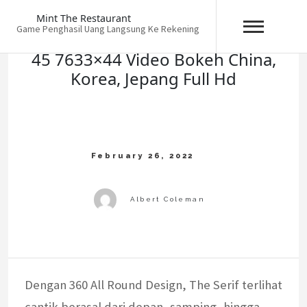
Skip
Mint The Restaurant
to
Game Penghasil Uang Langsung Ke Rekening
content
45 7633×44 Video Bokeh China,
Korea, Jepang Full Hd
Dengan 360 All Round Design, The Serif terlihat
cantik berasal dari depan, samping, hingga