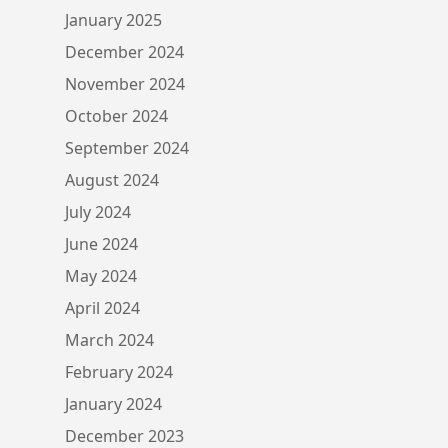
January 2025
December 2024
November 2024
October 2024
September 2024
August 2024
July 2024
June 2024
May 2024
April 2024
March 2024
February 2024
January 2024
December 2023