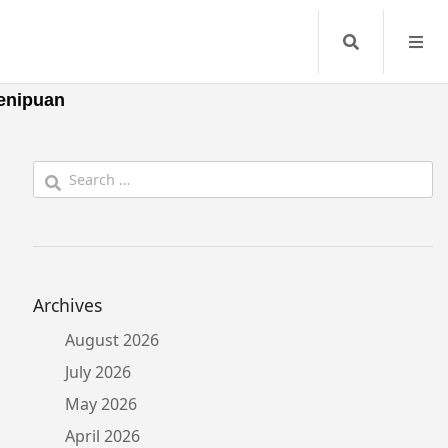
Search
Penipuan
Search
for:
Archives
August 2026
July 2026
May 2026
April 2026