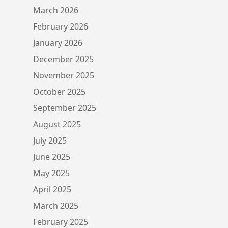
March 2026
February 2026
January 2026
December 2025
November 2025
October 2025
September 2025
August 2025
July 2025
June 2025
May 2025
April 2025
March 2025
February 2025