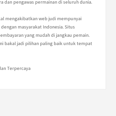
a dan pengawas permainan di seluruh dunia.
akal mengakibatkan web judi mempunyai
 dengan masyarakat Indonesia. Situs
pembayaran yang mudah di jangkau pemain.
ini bakal jadi pilihan paling baik untuk tempat
 dan Terpercaya