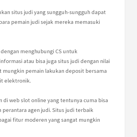
kan situs judi yang sungguh-sungguh dapat
para pemain judi sejak mereka memasuki
a dengan menghubungi CS untuk
rmasi atau bisa juga situs judi dengan nilai
at mungkin pemain lakukan deposit bersama
t elektronik.
n di web slot online yang tentunya cuma bisa
rantara agen judi. Situs judi terbaik
rbagai fitur moderen yang sangat mungkin