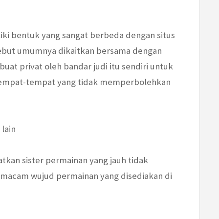
liki bentuk yang sangat berbeda dengan situs
rsebut umumnya dikaitkan bersama dengan
buat privat oleh bandar judi itu sendiri untuk
 tempat-tempat yang tidak memperbolehkan
 lain
tkan sister permainan yang jauh tidak
rmacam wujud permainan yang disediakan di