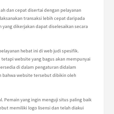
dah dan cepat disertai dengan pelayanan
laksanakan transaksi lebih cepat daripada
 yang dikerjakan dapat diselesaikan secara
ayanan hebat ini di web judi spesifik.
 tetapi website yang bagus akan mempunyai
 tersedia di dalam pengaturan didalam
 bahwa website tersebut dibikin oleh
l. Pemain yang ingin menguji situs paling baik
t memiliki logo lisensi dan telah diakui