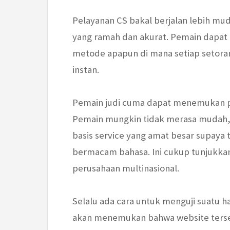
Pelayanan CS bakal berjalan lebih mu
yang ramah dan akurat. Pemain dapat 
metode apapun di mana setiap setoran
instan.
Pemain judi cuma dapat menemukan pel
Pemain mungkin tidak merasa mudah,
basis service yang amat besar supaya
bermacam bahasa. Ini cukup tunjukkan
perusahaan multinasional.
Selalu ada cara untuk menguji suatu ha
akan menemukan bahwa website tersebu