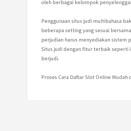
oleh berbagai kelompok penyelenggar
Penggunaan situs judi multibahasa b
beberapa setting yang sesuai bersama
perjudian harus menyediakan sistem 
Situs judi dengan fitur terbaik seperti 
berjudi.
Proses Cara Daftar Slot Online Mudah