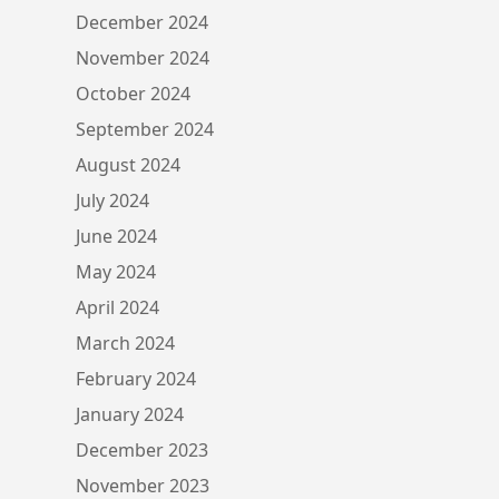
December 2024
November 2024
October 2024
September 2024
August 2024
July 2024
June 2024
May 2024
April 2024
March 2024
February 2024
January 2024
December 2023
November 2023