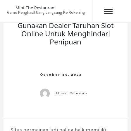
Skip
Mint The Restaurant
to
Game Penghasil Uang Langsung Ke Rekening
content
Gunakan Dealer Taruhan Slot
Online Untuk Menghindari
Penipuan
Situs permainan judi paling baik memiliki