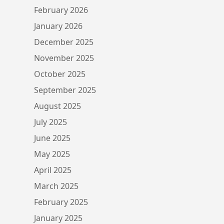
February 2026
January 2026
December 2025
November 2025
October 2025
September 2025
August 2025
July 2025
June 2025
May 2025
April 2025
March 2025
February 2025
January 2025