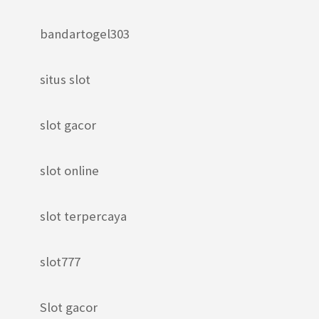
bandartogel303
situs slot
slot gacor
slot online
slot terpercaya
slot777
Slot gacor