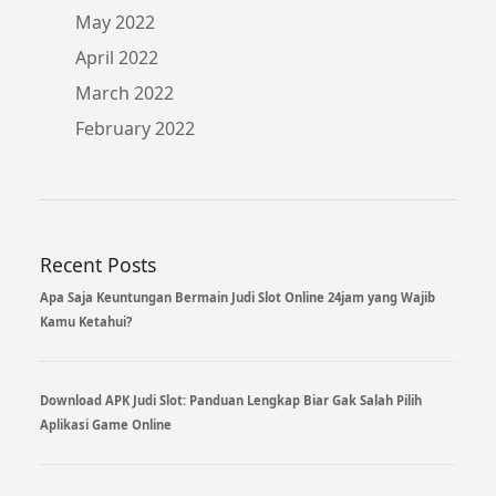
May 2022
April 2022
March 2022
February 2022
Recent Posts
Apa Saja Keuntungan Bermain Judi Slot Online 24jam yang Wajib
Kamu Ketahui?
Download APK Judi Slot: Panduan Lengkap Biar Gak Salah Pilih
Aplikasi Game Online