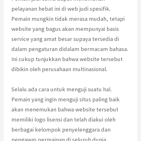
pelayanan hebat ini di web judi spesifik.
Pemain mungkin tidak merasa mudah, tetapi
website yang bagus akan mempunyai basis
service yang amat besar supaya tersedia di
dalam pengaturan didalam bermacam bahasa.
Ini cukup tunjukkan bahwa website tersebut
dibikin oleh perusahaan multinasional.
Selalu ada cara untuk menguji suatu hal.
Pemain yang ingin menguji situs paling baik
akan menemukan bahwa website tersebut
memiliki logo lisensi dan telah diakui oleh
berbagai kelompok penyelenggara dan
pengawas permainan di seluruh dunia.