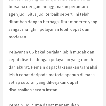
bersama dengan menggunakan perantara
agen judi. Situs judi terbaik seperti ini telah
ditambah dengan berbagai fitur moderen yang
sangat mungkin pelayanan lebih cepat dan
moderen.
Pelayanan CS bakal berjalan lebih mudah dan
cepat disertai dengan pelayanan yang ramah
dan akurat. Pemain dapat laksanakan transaksi
lebih cepat daripada metode apapun di mana
setiap setoran yang dikerjakan dapat
diselesaikan secara instan.
Pemain judi cuma dapat menemukan