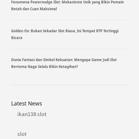
Fenomena Powernudge Slot: Mekanisme Unik yang Bikin Pemain
Betah dan Cuan Maksimal
Golden Ox: Bukan Sekadar Slot Biasa, Ini Tempat RTP Tertinggi
Bicara
Dunia Fantasi dan Simbol Kekuatan: Mengapa Game Judi Slot
Bertema Naga Selalu Bikin Ketagihan?
Latest News
ikan138 slot
slot