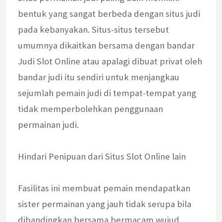
bentuk yang sangat berbeda dengan situs judi
pada kebanyakan. Situs-situs tersebut
umumnya dikaitkan bersama dengan bandar
Judi Slot Online atau apalagi dibuat privat oleh
bandar judi itu sendiri untuk menjangkau
sejumlah pemain judi di tempat-tempat yang
tidak memperbolehkan penggunaan
permainan judi.
Hindari Penipuan dari Situs Slot Online lain
Fasilitas ini membuat pemain mendapatkan
sister permainan yang jauh tidak serupa bila
dibandingkan bersama bermacam wujud