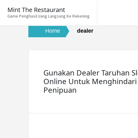
Skip
Mint The Restaurant
to
Game Penghasil Uang Langsung Ke Rekening
content
Home
dealer
Gunakan Dealer Taruhan Sl
Online Untuk Menghindari
Penipuan