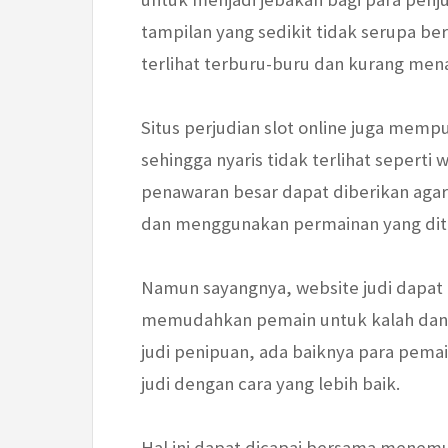
tampilan yang sedikit tidak serupa b
terlihat terburu-buru dan kurang mena
Situs perjudian slot online juga mempu
sehingga nyaris tidak terlihat seperti
penawaran besar dapat diberikan agar
dan menggunakan permainan yang dita
Namun sayangnya, website judi dapa
memudahkan pemain untuk kalah dan 
judi penipuan, ada baiknya para pem
judi dengan cara yang lebih baik.
Hal ini dapat dicapai bersama menemu