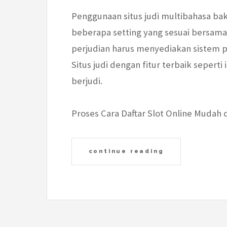
Penggunaan situs judi multibahasa b
beberapa setting yang sesuai bersama
perjudian harus menyediakan sistem 
Situs judi dengan fitur terbaik seperti 
berjudi.
Proses Cara Daftar Slot Online Mudah
continue reading