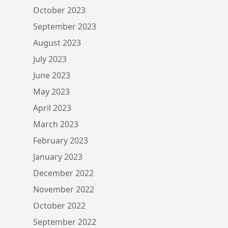
October 2023
September 2023
August 2023
July 2023
June 2023
May 2023
April 2023
March 2023
February 2023
January 2023
December 2022
November 2022
October 2022
September 2022