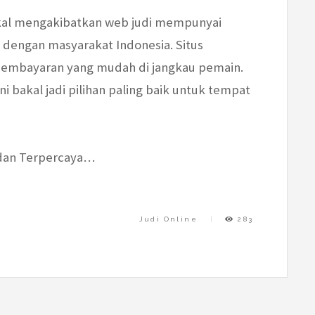
akal mengakibatkan web judi mempunyai
 dengan masyarakat Indonesia. Situs
pembayaran yang mudah di jangkau pemain.
ini bakal jadi pilihan paling baik untuk tempat
 dan Terpercaya…
Judi Online
283