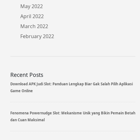
May 2022
April 2022
March 2022
February 2022
Recent Posts
Download APK Judi Slot: Panduan Lengkap Biar Gak Salah Pilih Aplikasi
Game Online
Fenomena Powernudge Slot: Mekanisme Unik yang Bikin Pemain Betah
dan Cuan Maksimal