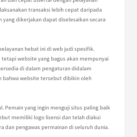
laksanakan transaksi lebih cepat daripada
 yang dikerjakan dapat diselesaikan secara
ayanan hebat ini di web judi spesifik.
 tetapi website yang bagus akan mempunyai
 tersedia di dalam pengaturan didalam
 bahwa website tersebut dibikin oleh
l. Pemain yang ingin menguji situs paling baik
t memiliki logo lisensi dan telah diakui
a dan pengawas permainan di seluruh dunia.