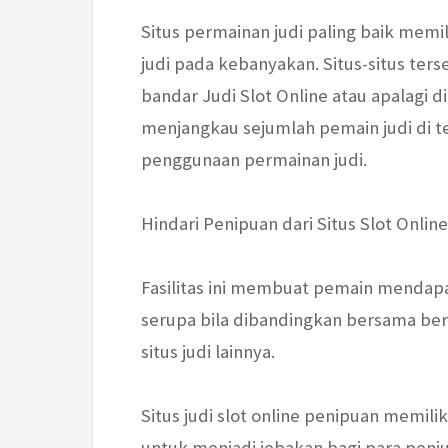
Situs permainan judi paling baik memi
judi pada kebanyakan. Situs-situs te
bandar Judi Slot Online atau apalagi di
menjangkau sejumlah pemain judi di
penggunaan permainan judi.
Hindari Penipuan dari Situs Slot Online
Fasilitas ini membuat pemain mendapa
serupa bila dibandingkan bersama be
situs judi lainnya.
Situs judi slot online penipuan memili
untuk menjadi jebakan bagi para penju