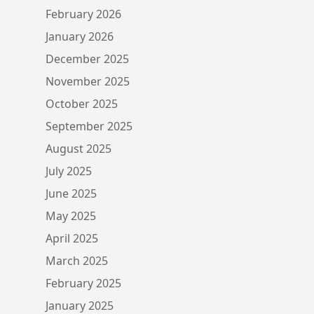
February 2026
January 2026
December 2025
November 2025
October 2025
September 2025
August 2025
July 2025
June 2025
May 2025
April 2025
March 2025
February 2025
January 2025