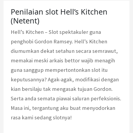
Penilaian slot Hell’s Kitchen
(Netent)
Hell’s Kitchen – Slot spektakuler guna
penghobi Gordon Ramsey. Hell’s Kitchen
diumumkan dekat setahun secara semrawut,
memakai meski arkais bettor wajib menagih
guna sanggup mempertontonkan slot itu
keputusannya? Agak-agak, modifikasi dengan
kian bersilaju tak mengasak tujuan Gordon.
Serta anda semata piawai saluran perfeksionis.
Masa ini, tergantung aku buat menyodorkan
rasa kami sedang slotnya!