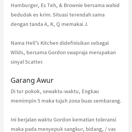
Hamburger, Es Teh, & Brownie bersama wahid
bedudak es krim. Situasi terendah sama
dengan tanda A, K, Q memakai J.
Nama Hell’s Kitchen didefinisikan sebagai
Wilds, bersama Gordon swapraja merupakan
sinyal Scatter.
Garang Awur
Di tur pokok, sewaktu-waktu, Engkau
memimpin 5 maka tujuh zona buas sembarang.
Ini berjalan waktu Gordon kematian toleransi
maka pada menyepuk sangkur, bidang, / vas