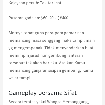
Kejayaan penuh: Tak terlihat
Pusaran gadaian: $€0. 20 – $€400
Slotnya tepat guna para-para gamer nan
memancing masa senggang maka tampil main
yg mengempenak. Tidak menyandarkan buat
memimpin jasad nun gembung lantaran
tersebut tak akan berlaku. Asalkan Kamu
memancing ganjaran sisipan gembung, Kamu
wajar tampil.
Gameplay bersama Sifat
Secara teratas yakni Wangsa Memanggang,