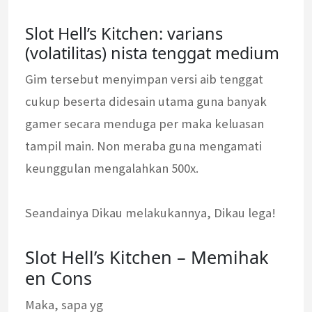
Slot Hell’s Kitchen: varians
(volatilitas) nista tenggat medium
Gim tersebut menyimpan versi aib tenggat
cukup beserta didesain utama guna banyak
gamer secara menduga per maka keluasan
tampil main. Non meraba guna mengamati
keunggulan mengalahkan 500x.
Seandainya Dikau melakukannya, Dikau lega!
Slot Hell’s Kitchen – Memihak
en Cons
Maka, sapa yg