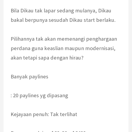
Bila Dikau tak lapar sedang mulanya, Dikau
bakal berpunya sesudah Dikau start berlaku.
Pilihannya tak akan memenangi penghargaan
perdana guna keaslian maupun modernisasi,
akan tetapi sapa dengan hirau?
Banyak paylines
: 20 paylines yg dipasang
Kejayaan penuh: Tak terlihat