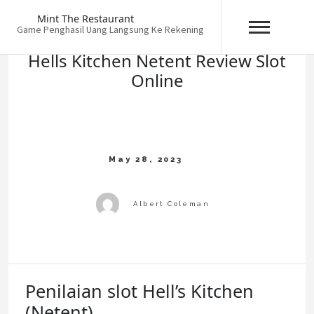
Skip
Mint The Restaurant
to
Game Penghasil Uang Langsung Ke Rekening
content
Hells Kitchen Netent Review Slot
Online
Penilaian slot Hell’s Kitchen
(Netent)