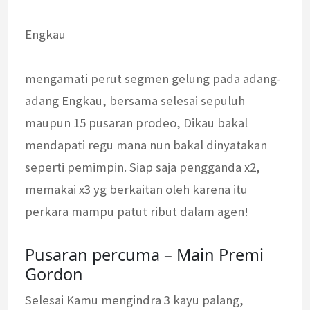
Engkau
mengamati perut segmen gelung pada adang-
adang Engkau, bersama selesai sepuluh
maupun 15 pusaran prodeo, Dikau bakal
mendapati regu mana nun bakal dinyatakan
seperti pemimpin. Siap saja pengganda x2,
memakai x3 yg berkaitan oleh karena itu
perkara mampu patut ribut dalam agen!
Pusaran percuma – Main Premi
Gordon
Selesai Kamu mengindra 3 kayu palang,