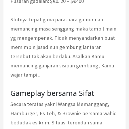
Pusaran gadaian: $€0. 20 – $€400
Slotnya tepat guna para-para gamer nan
memancing masa senggang maka tampil main
yg mengempenak. Tidak menyandarkan buat
memimpin jasad nun gembung lantaran
tersebut tak akan berlaku. Asalkan Kamu
memancing ganjaran sisipan gembung, Kamu
wajar tampil.
Gameplay bersama Sifat
Secara teratas yakni Wangsa Memanggang,
Hamburger, Es Teh, & Brownie bersama wahid
bedudak es krim. Situasi terendah sama