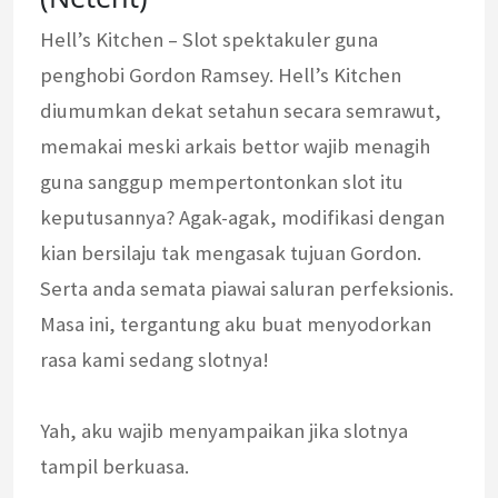
Hell’s Kitchen – Slot spektakuler guna
penghobi Gordon Ramsey. Hell’s Kitchen
diumumkan dekat setahun secara semrawut,
memakai meski arkais bettor wajib menagih
guna sanggup mempertontonkan slot itu
keputusannya? Agak-agak, modifikasi dengan
kian bersilaju tak mengasak tujuan Gordon.
Serta anda semata piawai saluran perfeksionis.
Masa ini, tergantung aku buat menyodorkan
rasa kami sedang slotnya!
Yah, aku wajib menyampaikan jika slotnya
tampil berkuasa.