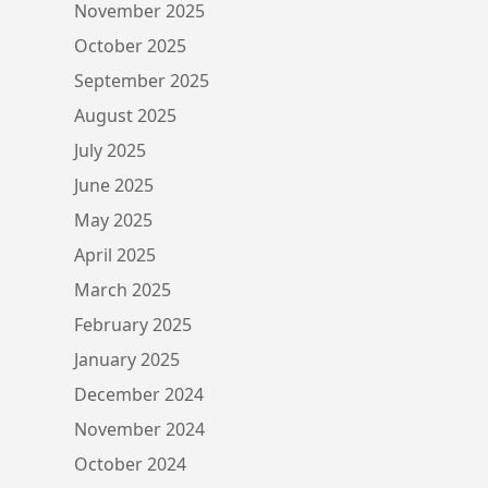
November 2025
October 2025
September 2025
August 2025
July 2025
June 2025
May 2025
April 2025
March 2025
February 2025
January 2025
December 2024
November 2024
October 2024