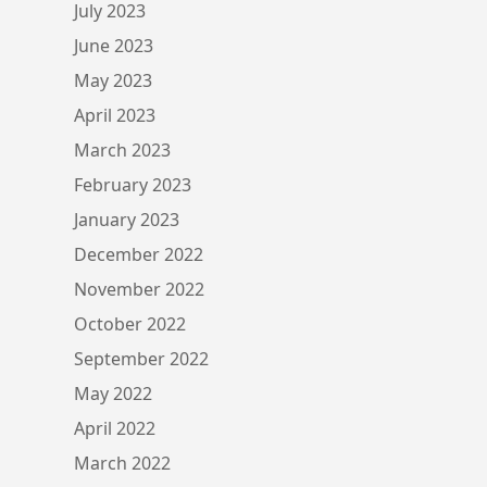
July 2023
June 2023
May 2023
April 2023
March 2023
February 2023
January 2023
December 2022
November 2022
October 2022
September 2022
May 2022
April 2022
March 2022