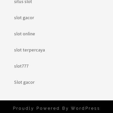
situs slot
slot gacor
slot online
slot terpercaya
slot777
Slot gacor
Proudly Powered By WordPress