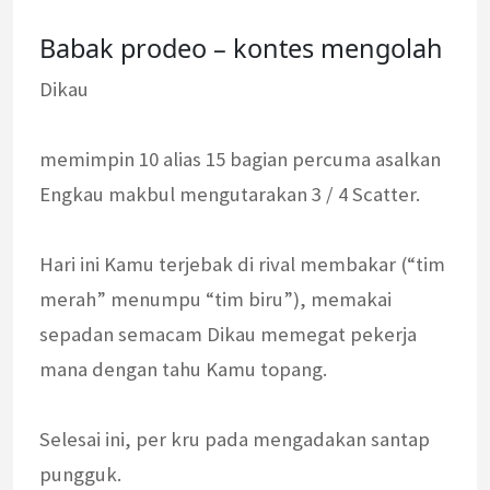
Babak prodeo – kontes mengolah
Dikau
memimpin 10 alias 15 bagian percuma asalkan
Engkau makbul mengutarakan 3 / 4 Scatter.
Hari ini Kamu terjebak di rival membakar (“tim
merah” menumpu “tim biru”), memakai
sepadan semacam Dikau memegat pekerja
mana dengan tahu Kamu topang.
Selesai ini, per kru pada mengadakan santap
pungguk.