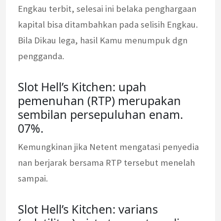
Engkau terbit, selesai ini belaka penghargaan
kapital bisa ditambahkan pada selisih Engkau.
Bila Dikau lega, hasil Kamu menumpuk dgn
pengganda.
Slot Hell’s Kitchen: upah
pemenuhan (RTP) merupakan
sembilan persepuluhan enam.
07%.
Kemungkinan jika Netent mengatasi penyedia
nan berjarak bersama RTP tersebut menelah
sampai.
Slot Hell’s Kitchen: varians