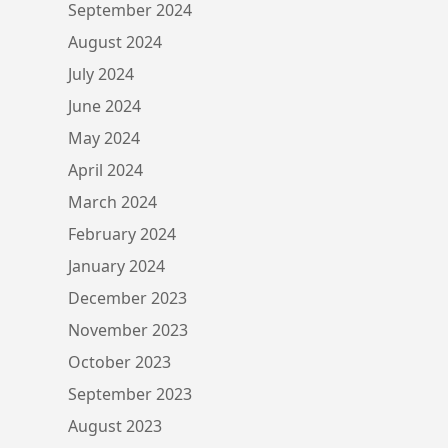
September 2024
August 2024
July 2024
June 2024
May 2024
April 2024
March 2024
February 2024
January 2024
December 2023
November 2023
October 2023
September 2023
August 2023