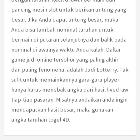
pancing mesin slot untuk berikan untung yang
besar. Jika Anda dapat untung besar, maka
Anda bisa tambah nominal taruhan untuk
bermain di putaran selanjutnya dan balik pada
nominal di awalnya waktu Anda kalah. Daftar
game judi online tersohor yang paling akhir
dan paling fenomenal adalah Judi Lotterry. Tak
sulit untuk memainkannya gara-gara player
hanya harus menebak angka dari hasil livedraw
tiap-tiap pasaran. Misalnya andaikan anda ingin
mendapatkan hasil besar, maka gunakan
angka taruhan togel 4D.