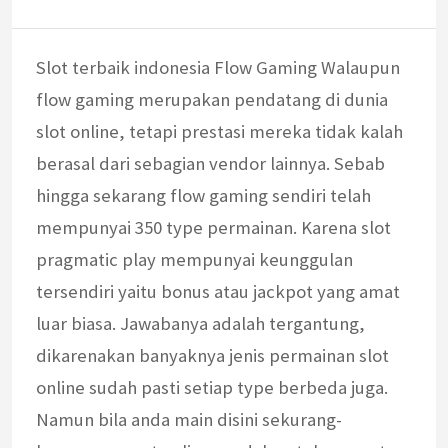
Slot terbaik indonesia Flow Gaming Walaupun
flow gaming merupakan pendatang di dunia
slot online, tetapi prestasi mereka tidak kalah
berasal dari sebagian vendor lainnya. Sebab
hingga sekarang flow gaming sendiri telah
mempunyai 350 type permainan. Karena slot
pragmatic play mempunyai keunggulan
tersendiri yaitu bonus atau jackpot yang amat
luar biasa. Jawabanya adalah tergantung,
dikarenakan banyaknya jenis permainan slot
online sudah pasti setiap type berbeda juga.
Namun bila anda main disini sekurang-