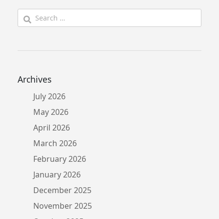
Search
for:
Archives
July 2026
May 2026
April 2026
March 2026
February 2026
January 2026
December 2025
November 2025