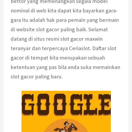
bettor yang memenangkan segala model
nominal di web kita dapat kita bayarkan gara-
gara itu adalah hak para pemain yang bermain
di website slot gacor paling baik. Selamat
datang di situs resmi slot gacor maxwin
teranyar dan terpercaya Ceriaslot. Daftar slot
gacor di tempat kita merupakan sebuah
ketentuan yang pas bila anda suka memainkan
slot gacor paling baru.