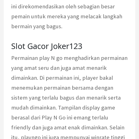
ini direkomendasikan oleh sebagian besar
pemain untuk mereka yang melacak langkah
bermain yang bagus.
Slot Gacor Joker123
Permainan play N go menghadirkan permainan
yang amat seru dan juga amat menarik
dimainkan. Di permainan ini, player bakal
menemukan permainan bersama dengan
sistem yang terlalu bagus dan menarik serta
mudah dimainkan. Tampilan display game
berasal dari Play N Go ini emang terlalu
friendly dan juga amat enak dimainkan. Selain
itu, playngo ini juga mempunyai winrate tinggi