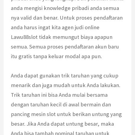
anda mengisi knowledge pribadi anda semua
nya valid dan benar. Untuk proses pendaftaran
anda harus ingat kita agen judi online
Lawu88slot tidak memungut biaya apapun
semua. Semua proses pendaftaran akun baru
itu gratis tanpa keluar modal apa pun.
Anda dapat gunakan trik taruhan yang cukup
menarik dan juga mudah untuk Anda lakukan.
Trik taruhan ini bisa Anda mulai bersama
dengan taruhan kecil di awal bermain dan
pancing mesin slot untuk berikan untung yang
besar. Jika Anda dapat untung besar, maka
Anda bisa tambah nominal taruhan untuk