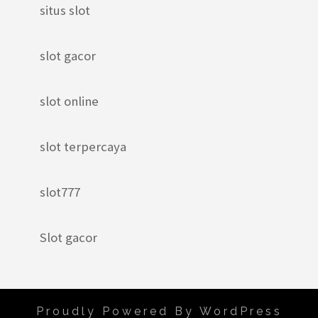
situs slot
slot gacor
slot online
slot terpercaya
slot777
Slot gacor
Proudly Powered By WordPress