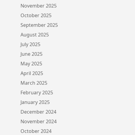
November 2025
October 2025
September 2025
August 2025
July 2025
June 2025
May 2025
April 2025
March 2025
February 2025
January 2025
December 2024
November 2024
October 2024