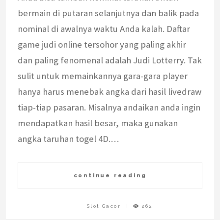
bermain di putaran selanjutnya dan balik pada
nominal di awalnya waktu Anda kalah. Daftar
game judi online tersohor yang paling akhir
dan paling fenomenal adalah Judi Lotterry. Tak
sulit untuk memainkannya gara-gara player
hanya harus menebak angka dari hasil livedraw
tiap-tiap pasaran. Misalnya andaikan anda ingin
mendapatkan hasil besar, maka gunakan
angka taruhan togel 4D.…
continue reading
Slot Gacor
262