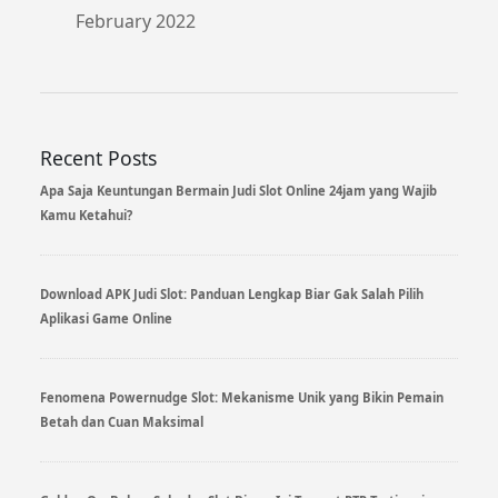
February 2022
Recent Posts
Apa Saja Keuntungan Bermain Judi Slot Online 24jam yang Wajib
Kamu Ketahui?
Download APK Judi Slot: Panduan Lengkap Biar Gak Salah Pilih
Aplikasi Game Online
Fenomena Powernudge Slot: Mekanisme Unik yang Bikin Pemain
Betah dan Cuan Maksimal