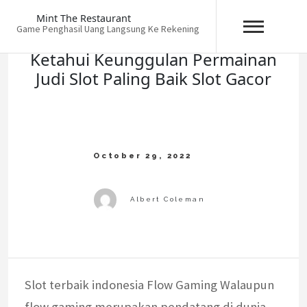
Skip
Mint The Restaurant
to
Game Penghasil Uang Langsung Ke Rekening
content
Ketahui Keunggulan Permainan
Judi Slot Paling Baik Slot Gacor
Slot terbaik indonesia Flow Gaming Walaupun
flow gaming merupakan pendatang di dunia