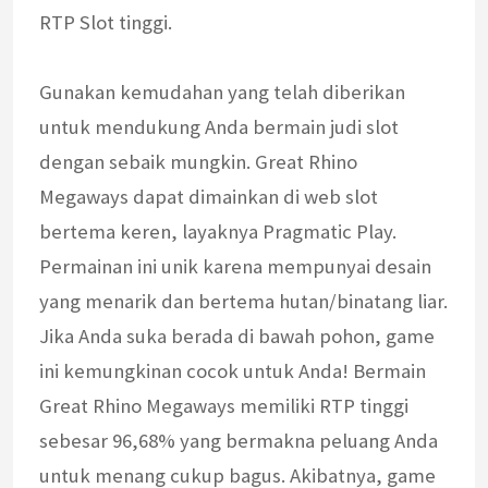
RTP Slot tinggi.
Gunakan kemudahan yang telah diberikan
untuk mendukung Anda bermain judi slot
dengan sebaik mungkin. Great Rhino
Megaways dapat dimainkan di web slot
bertema keren, layaknya Pragmatic Play.
Permainan ini unik karena mempunyai desain
yang menarik dan bertema hutan/binatang liar.
Jika Anda suka berada di bawah pohon, game
ini kemungkinan cocok untuk Anda! Bermain
Great Rhino Megaways memiliki RTP tinggi
sebesar 96,68% yang bermakna peluang Anda
untuk menang cukup bagus. Akibatnya, game