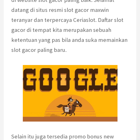
datang di situs resmi slot gacor maxwin
teranyar dan terpercaya Ceriaslot. Daftar slot
gacor di tempat kita merupakan sebuah
ketentuan yang pas bila anda suka memainkan
slot gacor paling baru.
Selain itu juga tersedia promo bonus new