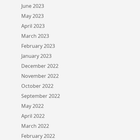
June 2023
May 2023
April 2023
March 2023
February 2023
January 2023
December 2022
November 2022
October 2022
September 2022
May 2022
April 2022
March 2022
February 2022