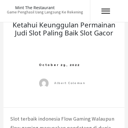
Skip
Mint The Restaurant
to
Game Penghasil Uang Langsung Ke Rekening
content
Ketahui Keunggulan Permainan
Judi Slot Paling Baik Slot Gacor
Slot terbaik indonesia Flow Gaming Walaupun
flow gaming merupakan pendatang di dunia