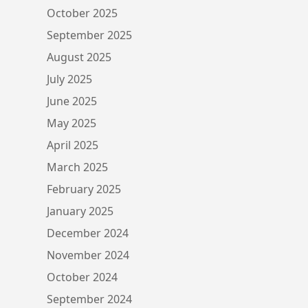
October 2025
September 2025
August 2025
July 2025
June 2025
May 2025
April 2025
March 2025
February 2025
January 2025
December 2024
November 2024
October 2024
September 2024