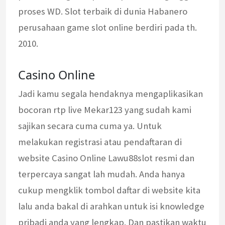
proses WD. Slot terbaik di dunia Habanero
perusahaan game slot online berdiri pada th.
2010.
Casino Online
Jadi kamu segala hendaknya mengaplikasikan
bocoran rtp live Mekar123 yang sudah kami
sajikan secara cuma cuma ya. Untuk
melakukan registrasi atau pendaftaran di
website Casino Online Lawu88slot resmi dan
terpercaya sangat lah mudah. Anda hanya
cukup mengklik tombol daftar di website kita
lalu anda bakal di arahkan untuk isi knowledge
pribadi anda yang lengkap. Dan pastikan waktu