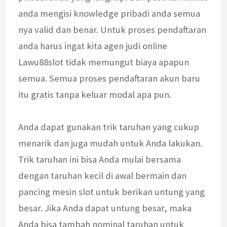
anda mengisi knowledge pribadi anda semua
nya valid dan benar. Untuk proses pendaftaran
anda harus ingat kita agen judi online
Lawu88slot tidak memungut biaya apapun
semua. Semua proses pendaftaran akun baru
itu gratis tanpa keluar modal apa pun.
Anda dapat gunakan trik taruhan yang cukup
menarik dan juga mudah untuk Anda lakukan.
Trik taruhan ini bisa Anda mulai bersama
dengan taruhan kecil di awal bermain dan
pancing mesin slot untuk berikan untung yang
besar. Jika Anda dapat untung besar, maka
Anda bisa tambah nominal taruhan untuk