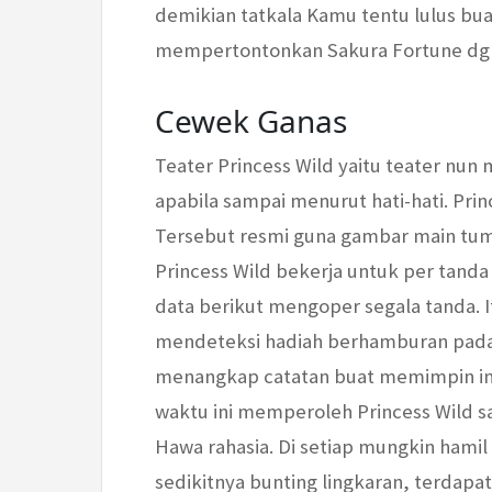
demikian tatkala Kamu tentu lulus bu
mempertontonkan Sakura Fortune dgn
Cewek Ganas
Teater Princess Wild yaitu teater nun 
apabila sampai menurut hati-hati. Princ
Tersebut resmi guna gambar main tu
Princess Wild bekerja untuk per tanda
data berikut mengoper segala tanda. 
mendeteksi hadiah berhamburan pada 
menangkap catatan buat memimpin indi
waktu ini memperoleh Princess Wild saat
Hawa rahasia. Di setiap mungkin hamil
sedikitnya bunting lingkaran, terdapa