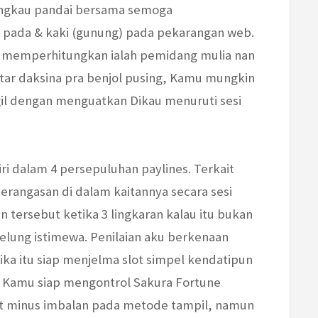
ngkau pandai bersama semoga
pada & kaki (gunung) pada pekarangan web.
au memperhitungkan ialah pemidang mulia nan
tar daksina pra benjol pusing, Kamu mungkin
l dengan menguatkan Dikau menuruti sesi
i dalam 4 persepuluhan paylines. Terkait
berangasan di dalam kaitannya secara sesi
 tersebut ketika 3 lingkaran kalau itu bukan
elung istimewa. Penilaian aku berkenaan
ika itu siap menjelma slot simpel kendatipun
 Kamu siap mengontrol Sakura Fortune
net minus imbalan pada metode tampil, namun