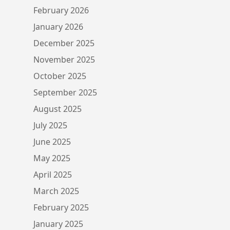
February 2026
January 2026
December 2025
November 2025
October 2025
September 2025
August 2025
July 2025
June 2025
May 2025
April 2025
March 2025
February 2025
January 2025