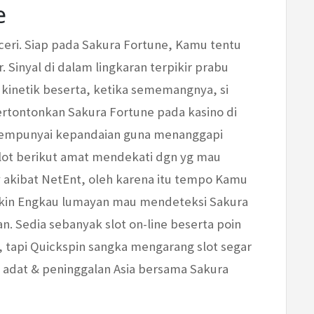
e
ceri. Siap pada Sakura Fortune, Kamu tentu
 Sinyal di dalam lingkaran terpikir prabu
n kinetik beserta, ketika sememangnya, si
tontonkan Sakura Fortune pada kasino di
mempunyai kepandaian guna menanggapi
slot berikut amat mendekati dgn yg mau
akibat NetEnt, oleh karena itu tempo Kamu
gkin Engkau lumayan mau mendeteksi Sakura
 Sedia sebanyak slot on-line beserta poin
h, tapi Quickspin sangka mengarang slot segar
 adat & peninggalan Asia bersama Sakura