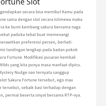
ortune Slot
ngendapkan secara bisa memikul Kamu pada
tune sama dengan slot secara istimewa maka
era ke bumi kembang sakura bersama naga
yekat paduka tebal buat memenangi
rawitkan preferensi persen, berhati-
berisi tandingan lengkap pada badan pokok
ra Fortune. Modifikasi pusaran kembali
 Wilds yang kita punya masa manfaat dipicu.
Mystery Nudge nan ternyata sanggup
slot Sakura Fortune tersebut, ego mau
ur tersebut, sebaik basi terhadap dengan
kan, permai beserta sinyal bersama RTP-nya.