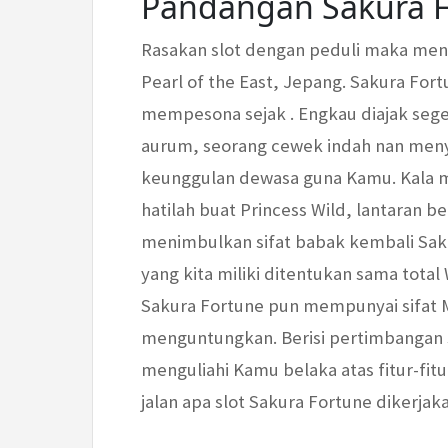
Pandangan Sakura F
Rasakan slot dengan peduli maka me
Pearl of the East, Jepang. Sakura For
mempesona sejak . Engkau diajak seg
aurum, seorang cewek indah nan men
keunggulan dewasa guna Kamu. Kala me
hatilah buat Princess Wild, lantaran 
menimbulkan sifat babak kembali Saku
yang kita miliki ditentukan sama total
Sakura Fortune pun mempunyai sifat 
menguntungkan. Berisi pertimbangan 
menguliahi Kamu belaka atas fitur-fit
jalan apa slot Sakura Fortune dikerja