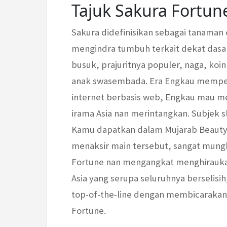
Tajuk Sakura Fortun
Sakura didefinisikan sebagai tanaman 
mengindra tumbuh terkait dekat dasar.
busuk, prajuritnya populer, naga, koi
anak swasembada. Era Engkau memper
internet berbasis web, Engkau mau 
irama Asia nan merintangkan. Subjek 
Kamu dapatkan dalam Mujarab Beauty 
menaksir main tersebut, sangat mun
Fortune nan mengangkat menghiraukan.
Asia yang serupa seluruhnya berselisi
top-of-the-line dengan membicarakan
Fortune.