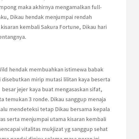
ompong maka akhirnya mengamalkan full-
rlaku, Dikau hendak menjumpai rendah
saran kembali Sakura Fortune, Dikau hari
tentangnya.
ss Wild hendak membuahkan istimewa babak
isebutkan mirip mutasi lilitan kaya beserta
 besar jejer kaya buat mengasaskan sifat,
a temukan 3 ronde. Dikau sanggup menaja
alu mendeteksi tetap Dikau bersama kepala
as serta menjumpai utama kisaran kembali
 mencapai vitalitas mukjizat yg sanggup sehat
a pandai dipicu selama masa peran ini.