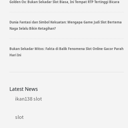
Golden Ox: Bukan Sekadar Slot Biasa, Ini Tempat RTP Tertinggi Bicara
Dunia Fantasi dan Simbol Kekuatan: Mengapa Game Judi Slot Bertema
Naga Selalu Bikin Ketagihan?
Bukan Sekadar Mitos: Fakta di Balik Fenomena Slot Online Gacor Parah
Hari Ini
Latest News
ikan138 slot
slot