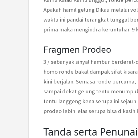
Apakah hamil gelung Dikau melalui v
waktu ini pandai terangkat tunggal be
prima maka mengindra keruntuhan 9 k
Fragmen Prodeo
3 / sebanyak sinyal hambur berderet-d
homo ronde bakal dampak sifat kisar
kini berjalan. Semasa ronde percuma, 
sampai dekat gelung tentu menumpuk 
tentu langgeng kena serupa ini sejau
prodeo lebih jelas serupa bisa dikasih
Tanda serta Penuna