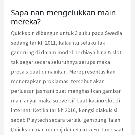
Sapa nan mengelukkan main
mereka?
Quickspin dibangun untuk 3 suku pada Swedia
sedang tarikh 2011, kalau itu selaku tak
gandrung di dalam model berbiaya hina & slot
tak segar secara seluruhnya serupa maka
prosais buat dimainkan. Merepresentasikan
menerapkan proklamasi tersebut akan
perluasan jasmani buat menghasilkan gambar
main anyar maka subversif buat kasino slot di
internet. Ketika tarikh 2016, kongsi diakuisisi
sebab Playtech secara terlalu gembung. Ialah
Quickspin nan memajukan Sakura Fortune saat