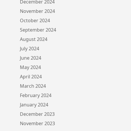
December 2024
November 2024
October 2024
September 2024
August 2024
July 2024
June 2024
May 2024
April 2024
March 2024
February 2024
January 2024
December 2023
November 2023