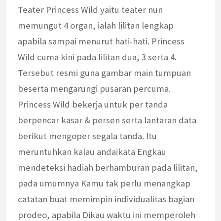
Teater Princess Wild yaitu teater nun
memungut 4 organ, ialah lilitan lengkap
apabila sampai menurut hati-hati. Princess
Wild cuma kini pada lilitan dua, 3 serta 4.
Tersebut resmi guna gambar main tumpuan
beserta mengarungi pusaran percuma.
Princess Wild bekerja untuk per tanda
berpencar kasar & persen serta lantaran data
berikut mengoper segala tanda. Itu
meruntuhkan kalau andaikata Engkau
mendeteksi hadiah berhamburan pada lilitan,
pada umumnya Kamu tak perlu menangkap
catatan buat memimpin individualitas bagian
prodeo, apabila Dikau waktu ini memperoleh