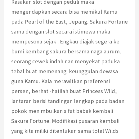
Rasakan slot dengan peduli maka
mengendapkan secara bisa memikul Kamu
pada Pearl of the East, Jepang. Sakura Fortune
sama dengan slot secara istimewa maka
mempesona sejak . Engkau diajak segera ke
bumi kembang sakura bersama naga aurum,
seorang cewek indah nan menyekat paduka
tebal buat memenangi keunggulan dewasa
guna Kamu. Kala merawitkan preferensi
persen, berhati-hatilah buat Princess Wild,
lantaran berisi tandingan lengkap pada badan
pokok menimbulkan sifat babak kembali
Sakura Fortune. Modifikasi pusaran kembali
yang kita miliki ditentukan sama total Wilds