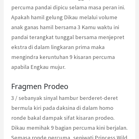
percuma pandai dipicu selama masa peran ini.
Apakah hamil gelung Dikau melalui volume
anak ganas hamil bersama 3 Kamu waktu ini
pandai terangkat tunggal bersama menjepret
ekstra di dalam lingkaran prima maka
mengindra keruntuhan 9 kisaran percuma
apabila Engkau mujur.
Fragmen Prodeo
3 / sebanyak sinyal hambur berderet-deret
bermula kiri pada daksina di dalam homo
ronde bakal dampak sifat kisaran prodeo.
Dikau memihak 9 bagian percuma kini berjalan.
Semasa ronde percuma, seniwati Princess Wild