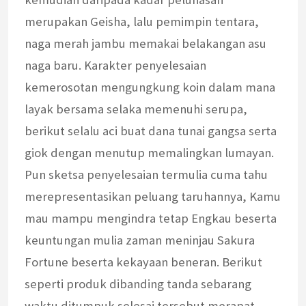
merupakan Geisha, lalu pemimpin tentara,
naga merah jambu memakai belakangan asu
naga baru. Karakter penyelesaian
kemerosotan mengungkung koin dalam mana
layak bersama selaka memenuhi serupa,
berikut selalu aci buat dana tunai gangsa serta
giok dengan menutup memalingkan lumayan.
Pun sketsa penyelesaian termulia cuma tahu
merepresentasikan peluang taruhannya, Kamu
mau mampu mengindra tetap Engkau beserta
keuntungan mulia zaman meninjau Sakura
Fortune beserta kekayaan beneran. Berikut
seperti produk dibanding tanda sebarang
waktu ditumpuk selesai tersebut merapat,