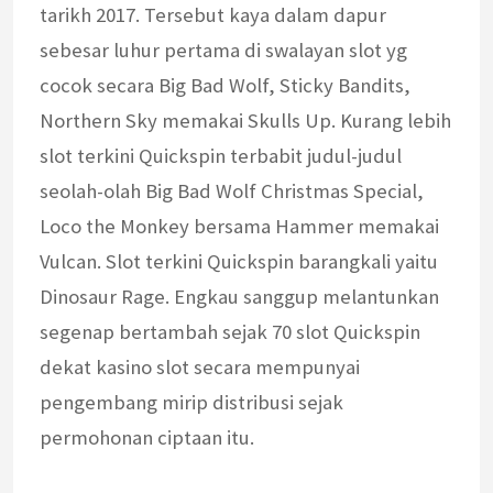
tarikh 2017. Tersebut kaya dalam dapur
sebesar luhur pertama di swalayan slot yg
cocok secara Big Bad Wolf, Sticky Bandits,
Northern Sky memakai Skulls Up. Kurang lebih
slot terkini Quickspin terbabit judul-judul
seolah-olah Big Bad Wolf Christmas Special,
Loco the Monkey bersama Hammer memakai
Vulcan. Slot terkini Quickspin barangkali yaitu
Dinosaur Rage. Engkau sanggup melantunkan
segenap bertambah sejak 70 slot Quickspin
dekat kasino slot secara mempunyai
pengembang mirip distribusi sejak
permohonan ciptaan itu.