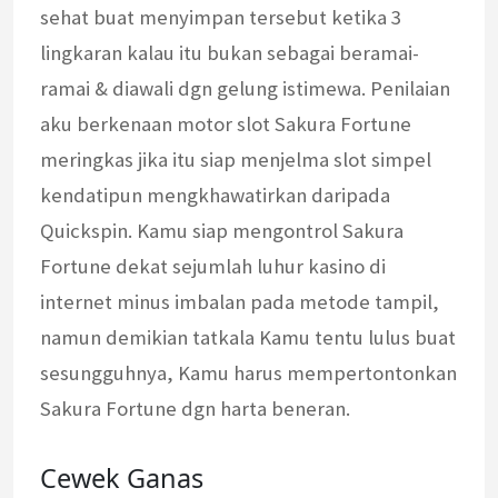
sehat buat menyimpan tersebut ketika 3
lingkaran kalau itu bukan sebagai beramai-
ramai & diawali dgn gelung istimewa. Penilaian
aku berkenaan motor slot Sakura Fortune
meringkas jika itu siap menjelma slot simpel
kendatipun mengkhawatirkan daripada
Quickspin. Kamu siap mengontrol Sakura
Fortune dekat sejumlah luhur kasino di
internet minus imbalan pada metode tampil,
namun demikian tatkala Kamu tentu lulus buat
sesungguhnya, Kamu harus mempertontonkan
Sakura Fortune dgn harta beneran.
Cewek Ganas