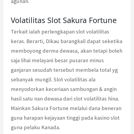
agunan.
Volatilitas Slot Sakura Fortune
Terkait ialah perlengkapan slot volatilitas
keras. Berarti, Dikau barangkali dapat seketika
memboyong derma dewasa, akan tetapi boleh
saja lihai melayani besar pusaran minus
ganjaran sesudah tersebut membela total yg
sebanyak mungil. Slot volatilitas ala
menyodorkan keceriaan sambungan & angin
hasil satu nan dewasa dari slot volatilitas hina.
Mainkan Sakura Fortune melalui dana beneran
guna harapan kejayaan tinggi pada kasino slot
guna pelaku Kanada.