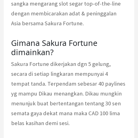
sangka mengarang slot segar top-of-the-line
dengan membicarakan adat & peninggalan
Asia bersama Sakura Fortune.
Gimana Sakura Fortune
dimainkan?
Sakura Fortune dikerjakan dgn 5 gelung,
secara di setiap lingkaran mempunyai 4
tempat tanda. Terpendam sebesar 40 paylines
yg mampu Dikau menangkan. Dikau mungkin
menunjuk buat bertentangan tentang 30 sen
semata gaya dekat mana maka CAD 100 lima
belas kasihan demi sesi.