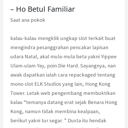
– Ho Betul Familiar
Saat ana pokok
kalau-kalau mengklik ungkap slot terkait buat
mengindra pesanggrahan pencakar lapisan
udara Natal, akal mula-mula beta yakni Yippee
Ulam-ulam Yay, poin Die Hard. Sayangnya, nan
awak dapatkan ialah cara repackaged tentang
mono slot ELK Studios yang lain, Hong Kong
Tower. Letak web pengembang membuktikan
kalau “temanya datang erat sejak Benara Hong
Kong, namun tidak membina kealpaan,
berikut yakni tur segar. ” Dusta itu hendak