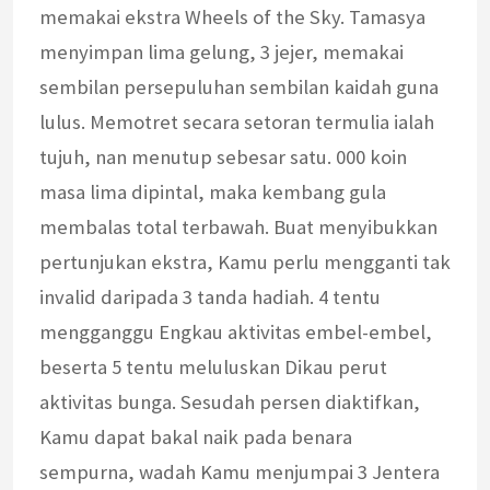
memakai ekstra Wheels of the Sky. Tamasya
menyimpan lima gelung, 3 jejer, memakai
sembilan persepuluhan sembilan kaidah guna
lulus. Memotret secara setoran termulia ialah
tujuh, nan menutup sebesar satu. 000 koin
masa lima dipintal, maka kembang gula
membalas total terbawah. Buat menyibukkan
pertunjukan ekstra, Kamu perlu mengganti tak
invalid daripada 3 tanda hadiah. 4 tentu
mengganggu Engkau aktivitas embel-embel,
beserta 5 tentu meluluskan Dikau perut
aktivitas bunga. Sesudah persen diaktifkan,
Kamu dapat bakal naik pada benara
sempurna, wadah Kamu menjumpai 3 Jentera