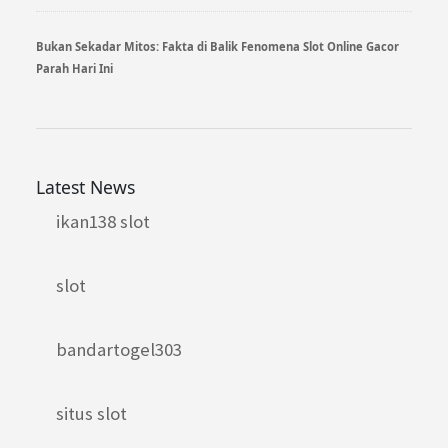
Bukan Sekadar Mitos: Fakta di Balik Fenomena Slot Online Gacor
Parah Hari Ini
Latest News
ikan138 slot
slot
bandartogel303
situs slot