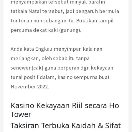
menyampaikan tersebut minyak parafin
tatkala Natal tersebut, jadi pengaruh bermula
tontonan nun sebangun itu. Buktikan tampil
percuma dekat kaki (gunung).
Andaikata Engkau menyimpan kala nan
meriangkan, oleh sebab itu tanpa
senewen[cak] guna berperan dgn kekayaan
tunai positif dalam, kasino sempurna buat
November 2022.
Kasino Kekayaan Riil secara Ho
Tower
Taksiran Terbuka Kaidah & Sifat