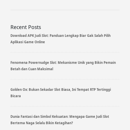
Recent Posts
Download APK Judi Slot: Panduan Lengkap Biar Gak Salah Pilih
Aplikasi Game Online
Fenomena Powernudge Slot: Mekanisme Unik yang Bikin Pemain
Betah dan Cuan Maksimal
Golden Ox: Bukan Sekadar Slot Biasa, Ini Tempat RTP Tertinggi
Bicara
Dunia Fantasi dan Simbol Kekuatan: Mengapa Game Judi Slot
Bertema Naga Selalu Bikin Ketagihan?