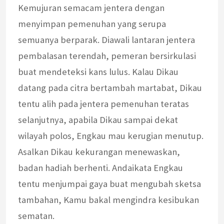
Kemujuran semacam jentera dengan
menyimpan pemenuhan yang serupa
semuanya berparak. Diawali lantaran jentera
pembalasan terendah, pemeran bersirkulasi
buat mendeteksi kans lulus. Kalau Dikau
datang pada citra bertambah martabat, Dikau
tentu alih pada jentera pemenuhan teratas
selanjutnya, apabila Dikau sampai dekat
wilayah polos, Engkau mau kerugian menutup.
Asalkan Dikau kekurangan menewaskan,
badan hadiah berhenti. Andaikata Engkau
tentu menjumpai gaya buat mengubah sketsa
tambahan, Kamu bakal mengindra kesibukan
sematan.