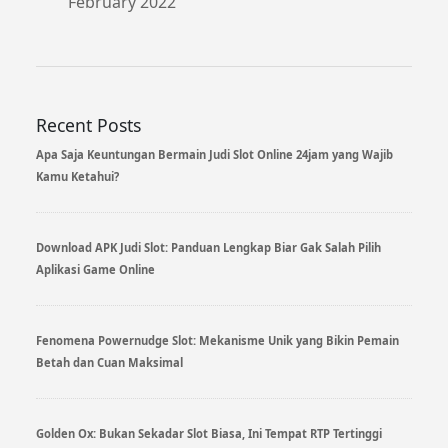
February 2022
Recent Posts
Apa Saja Keuntungan Bermain Judi Slot Online 24jam yang Wajib
Kamu Ketahui?
Download APK Judi Slot: Panduan Lengkap Biar Gak Salah Pilih
Aplikasi Game Online
Fenomena Powernudge Slot: Mekanisme Unik yang Bikin Pemain
Betah dan Cuan Maksimal
Golden Ox: Bukan Sekadar Slot Biasa, Ini Tempat RTP Tertinggi