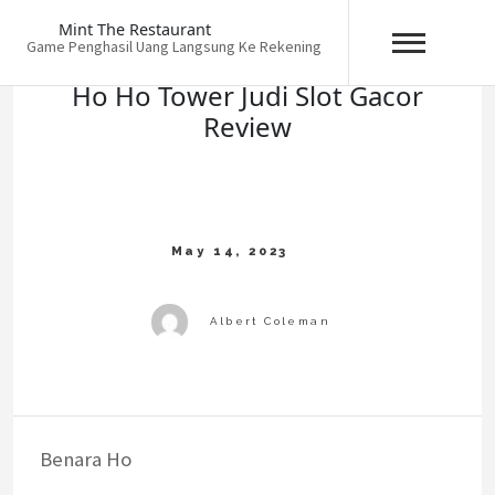
Skip
Mint The Restaurant
to
Game Penghasil Uang Langsung Ke Rekening
content
Ho Ho Tower Judi Slot Gacor
Review
Benara Ho