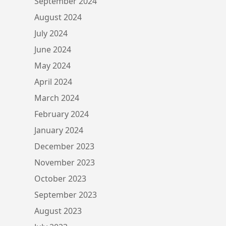
September 2024
August 2024
July 2024
June 2024
May 2024
April 2024
March 2024
February 2024
January 2024
December 2023
November 2023
October 2023
September 2023
August 2023