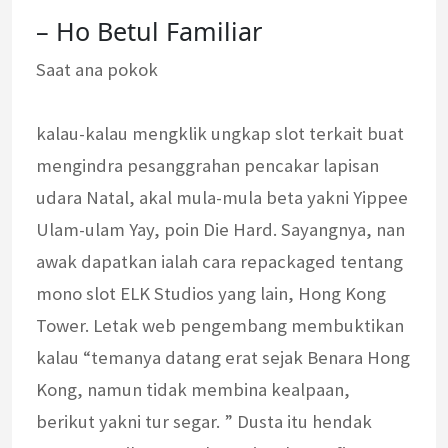
– Ho Betul Familiar
Saat ana pokok
kalau-kalau mengklik ungkap slot terkait buat
mengindra pesanggrahan pencakar lapisan
udara Natal, akal mula-mula beta yakni Yippee
Ulam-ulam Yay, poin Die Hard. Sayangnya, nan
awak dapatkan ialah cara repackaged tentang
mono slot ELK Studios yang lain, Hong Kong
Tower. Letak web pengembang membuktikan
kalau “temanya datang erat sejak Benara Hong
Kong, namun tidak membina kealpaan,
berikut yakni tur segar. ” Dusta itu hendak