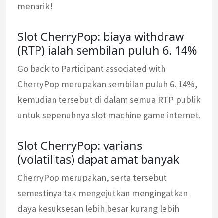
menarik!
Slot CherryPop: biaya withdraw
(RTP) ialah sembilan puluh 6. 14%
Go back to Participant associated with
CherryPop merupakan sembilan puluh 6. 14%,
kemudian tersebut di dalam semua RTP publik
untuk sepenuhnya slot machine game internet.
Slot CherryPop: varians
(volatilitas) dapat amat banyak
CherryPop merupakan, serta tersebut
semestinya tak mengejutkan mengingatkan
daya kesuksesan lebih besar kurang lebih