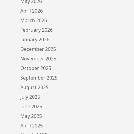
May 2026
April 2026
March 2026
February 2026
January 2026
December 2025
November 2025
October 2025
September 2025
August 2025
July 2025
June 2025
May 2025
April 2025