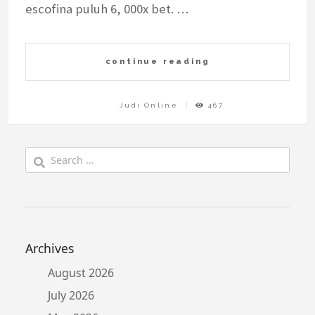
escofina puluh 6, 000x bet. …
continue reading
Judi Online
467
Search
for:
Archives
August 2026
July 2026