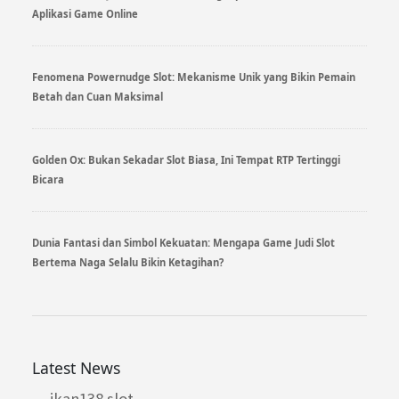
Aplikasi Game Online
Fenomena Powernudge Slot: Mekanisme Unik yang Bikin Pemain
Betah dan Cuan Maksimal
Golden Ox: Bukan Sekadar Slot Biasa, Ini Tempat RTP Tertinggi
Bicara
Dunia Fantasi dan Simbol Kekuatan: Mengapa Game Judi Slot
Bertema Naga Selalu Bikin Ketagihan?
Latest News
ikan138 slot