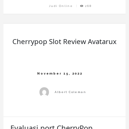
Judi Online
268
Cherrypop Slot Review Avatarux
Evaluasi port CherryPop