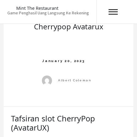
Skip
Mint The Restaurant
to
Game Penghasil Uang Langsung Ke Rekening
content
Cherrypop Avatarux
Tafsiran slot CherryPop
(AvatarUX)