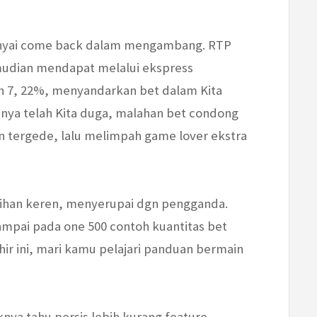
yai come back dalam mengambang. RTP
emudian mendapat melalui ekspress
 7, 22%, menyandarkan bet dalam Kita
ya telah Kita duga, malahan bet condong
tergede, lalu melimpah game lover ekstra
lihan keren, menyerupai dgn pengganda.
pai pada one 500 contoh kuantitas bet
ir ini, mari kamu pelajari panduan bermain
nya tahu persis lebih kurang feature