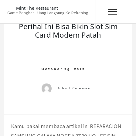
Skip
Mint The Restaurant
to
Game Penghasil Uang Langsung Ke Rekening
content
Perihal Ini Bisa Bikin Slot Sim
Card Modem Patah
Kamu bakal membaca artikel ini REPARACION
SAMSUNG GALAXY NOTE N7000 NO LEE SIM