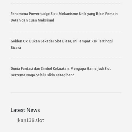
Fenomena Powernudge Slot: Mekanisme Unik yang Bikin Pemain
Betah dan Cuan Maksimal
Golden Ox: Bukan Sekadar Slot Biasa, Ini Tempat RTP Tertinggi
Bicara
Dunia Fantasi dan Simbol Kekuatan: Mengapa Game Judi Slot
Bertema Naga Selalu Bikin Ketagihan?
Latest News
ikan138 slot