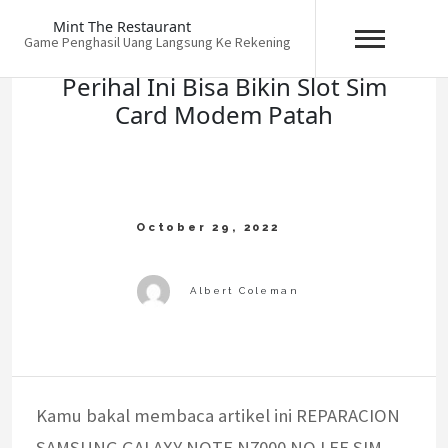
Skip
Mint The Restaurant
to
Game Penghasil Uang Langsung Ke Rekening
content
Perihal Ini Bisa Bikin Slot Sim
Card Modem Patah
Kamu bakal membaca artikel ini REPARACION
SAMSUNG GALAXY NOTE N7000 NO LEE SIM