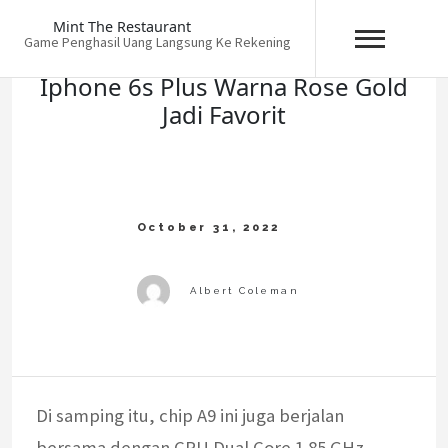
Skip
Mint The Restaurant
to
Game Penghasil Uang Langsung Ke Rekening
content
Iphone 6s Plus Warna Rose Gold
Jadi Favorit
Di samping itu, chip A9 ini juga berjalan
bersama dengan CPU Dual Core 1.85 GHz.