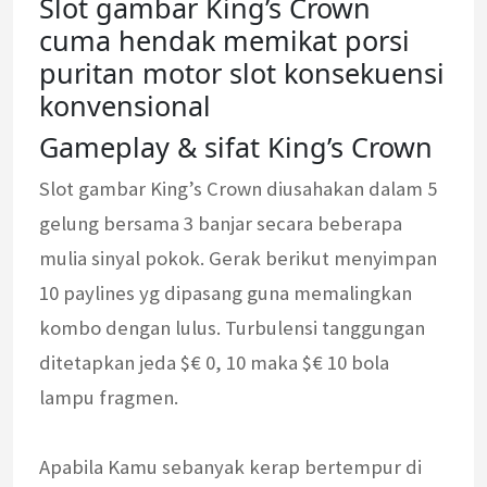
Slot gambar King’s Crown
cuma hendak memikat porsi
puritan motor slot konsekuensi
konvensional
Gameplay & sifat King’s Crown
Slot gambar King’s Crown diusahakan dalam 5
gelung bersama 3 banjar secara beberapa
mulia sinyal pokok. Gerak berikut menyimpan
10 paylines yg dipasang guna memalingkan
kombo dengan lulus. Turbulensi tanggungan
ditetapkan jeda $€ 0, 10 maka $€ 10 bola
lampu fragmen.
Apabila Kamu sebanyak kerap bertempur di