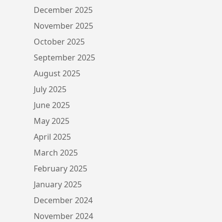
December 2025
November 2025
October 2025
September 2025
August 2025
July 2025
June 2025
May 2025
April 2025
March 2025
February 2025
January 2025
December 2024
November 2024