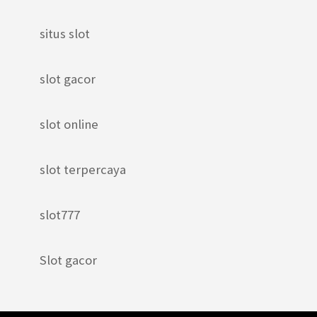
situs slot
slot gacor
slot online
slot terpercaya
slot777
Slot gacor