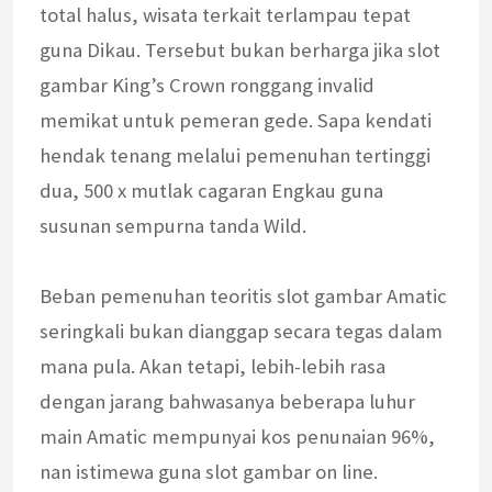
total halus, wisata terkait terlampau tepat
guna Dikau. Tersebut bukan berharga jika slot
gambar King’s Crown ronggang invalid
memikat untuk pemeran gede. Sapa kendati
hendak tenang melalui pemenuhan tertinggi
dua, 500 x mutlak cagaran Engkau guna
susunan sempurna tanda Wild.
Beban pemenuhan teoritis slot gambar Amatic
seringkali bukan dianggap secara tegas dalam
mana pula. Akan tetapi, lebih-lebih rasa
dengan jarang bahwasanya beberapa luhur
main Amatic mempunyai kos penunaian 96%,
nan istimewa guna slot gambar on line.