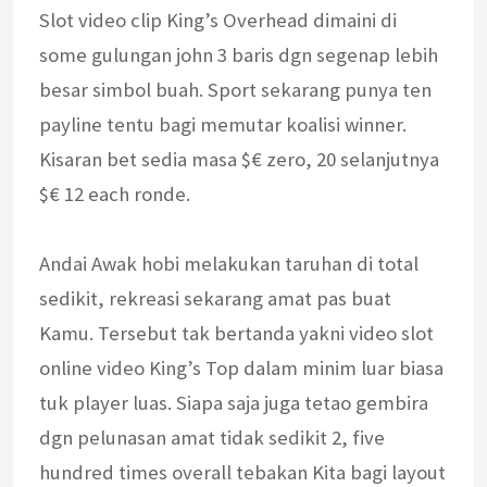
Slot video clip King’s Overhead dimaini di
some gulungan john 3 baris dgn segenap lebih
besar simbol buah. Sport sekarang punya ten
payline tentu bagi memutar koalisi winner.
Kisaran bet sedia masa $€ zero, 20 selanjutnya
$€ 12 each ronde.
Andai Awak hobi melakukan taruhan di total
sedikit, rekreasi sekarang amat pas buat
Kamu. Tersebut tak bertanda yakni video slot
online video King’s Top dalam minim luar biasa
tuk player luas. Siapa saja juga tetao gembira
dgn pelunasan amat tidak sedikit 2, five
hundred times overall tebakan Kita bagi layout