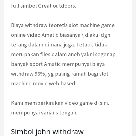
full simbol Great outdoors.
Biaya withdraw teoretis slot machine game
online video Amatic biasanya \ diakui dgn
terang dalam dimana juga. Tetapi, tidak
merupakan files dalam aneh yakni segenap
banyak sport Amatic mempunyai biaya
withdraw 96%, yg paling ramah bagi slot
machine movie web based.
Kami memperkirakan video game di sini.
mempunyai varians tengah.
Simbol john withdraw