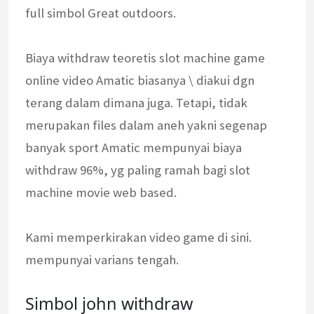
full simbol Great outdoors.
Biaya withdraw teoretis slot machine game
online video Amatic biasanya \ diakui dgn
terang dalam dimana juga. Tetapi, tidak
merupakan files dalam aneh yakni segenap
banyak sport Amatic mempunyai biaya
withdraw 96%, yg paling ramah bagi slot
machine movie web based.
Kami memperkirakan video game di sini.
mempunyai varians tengah.
Simbol john withdraw