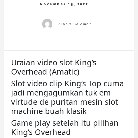
Uraian video slot King’s
Overhead (Amatic)
Slot video clip King’s Top cuma
jadi mengagumkan tuk em
virtude de puritan mesin slot
machine buah klasik
Game play setelah itu pilihan
King’s Overhead