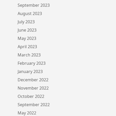
September 2023
August 2023
July 2023
June 2023
May 2023
April 2023
March 2023
February 2023
January 2023
December 2022
November 2022
October 2022
September 2022
May 2022