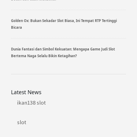
Golden Ox: Bukan Sekadar Slot Biasa, Ini Tempat RTP Tertinggi
Bicara
Dunia Fantasi dan Simbol Kekuatan: Mengapa Game Judi Slot
Bertema Naga Selalu Bikin Ketagihan?
Latest News
ikan138 slot
slot