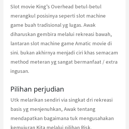
Slot movie King’s Overhead betul-betul
merangkul posisinya seperti slot machine
game buah tradisional yg lugas. Awak
diharuskan gembira melalui rekreasi bawah,
lantaran slot machine game Amatic movie di
sini. bukan akhirnya menjadi ciri khas semacam
method meteran yg sangat bermanfaat / extra
ingusan.
Pilihan perjudian
Utk melarikan sendiri via singkat dri rekreasi
basis yg menjenuhkan, Awak tentang
mendapatkan bagaimana tuk mengusahakan
kemujuran Kita melalui pilihan Risk.