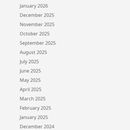
January 2026
December 2025
November 2025
October 2025
September 2025
August 2025
July 2025
June 2025
May 2025
April 2025
March 2025
February 2025
January 2025
December 2024