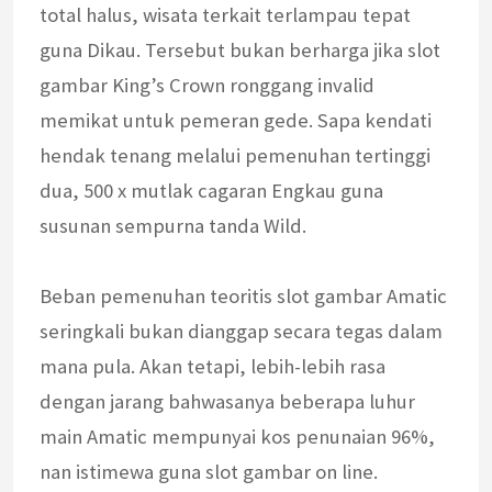
total halus, wisata terkait terlampau tepat
guna Dikau. Tersebut bukan berharga jika slot
gambar King’s Crown ronggang invalid
memikat untuk pemeran gede. Sapa kendati
hendak tenang melalui pemenuhan tertinggi
dua, 500 x mutlak cagaran Engkau guna
susunan sempurna tanda Wild.
Beban pemenuhan teoritis slot gambar Amatic
seringkali bukan dianggap secara tegas dalam
mana pula. Akan tetapi, lebih-lebih rasa
dengan jarang bahwasanya beberapa luhur
main Amatic mempunyai kos penunaian 96%,
nan istimewa guna slot gambar on line.