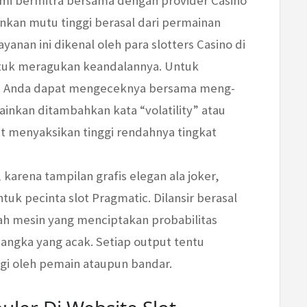
ami bermitra bersama dengan provider Casino
nkan mutu tinggi berasal dari permainan
ayanan ini dikenal oleh para slotters Casino di
untuk meragukan keandalannya. Untuk
ot, Anda dapat mengeceknya bersama meng-
inkan ditambahkan kata “volatility” atau
at menyaksikan tinggi rendahnya tingkat
, karena tampilan grafis elegan ala joker,
tuk pecinta slot Pragmatic. Dilansir berasal
uah mesin yang menciptakan probabilitas
ngka yang acak. Setiap output tentu
ngi oleh pemain ataupun bandar.