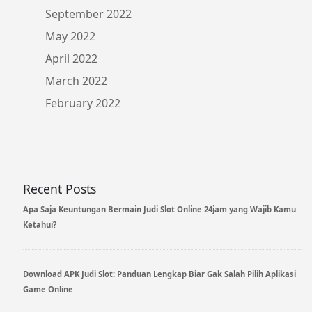
September 2022
May 2022
April 2022
March 2022
February 2022
Recent Posts
Apa Saja Keuntungan Bermain Judi Slot Online 24jam yang Wajib Kamu
Ketahui?
Download APK Judi Slot: Panduan Lengkap Biar Gak Salah Pilih Aplikasi
Game Online