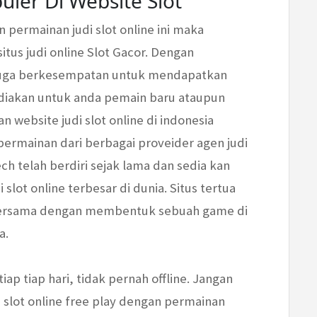
uler Di Website Slot
 permainan judi slot online ini maka
tus judi online Slot Gacor. Dengan
 juga berkesempatan untuk mendapatkan
ediakan untuk anda pemain baru ataupun
website judi slot online di indonesia
ermainan dari berbagai proveider agen judi
ch telah berdiri sejak lama dan sedia kan
slot online terbesar di dunia. Situs tertua
ch bersama dengan membentuk sebuah game di
a.
iap tiap hari, tidak pernah offline. Jangan
 slot online free play dengan permainan