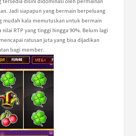
tersedia disini didominasi oleh permainan
an. Jadi siapapun yang bermain berpeluang
g mudah kala memutuskan untuk bermain
 nilai RTP yang tinggi hingga 90%. Belum lagi
encapai ratusan juta yang bisa dijadikan
tan bagi member.