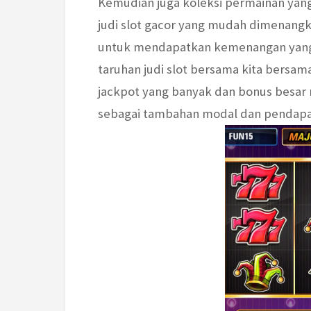
Kemudian juga koleksi permainan yang 
judi slot gacor yang mudah dimenangk
untuk mendapatkan kemenangan yan
taruhan judi slot bersama kita bersama
jackpot yang banyak dan bonus besar m
sebagai tambahan modal dan pendapa