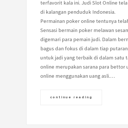
terfavorit kala ini. Judi Slot Online 
di kalangan penduduk Indonesia.
Permainan poker online tentunya telah 
Sensasi bermain poker melawan sesama 
digemari para pemain judi. Dalam ber
bagus dan fokus di dalam tiap putaran 
untuk jadi yang terbaik di dalam satu 
online merupakan sarana para bettor
online menggunakan uang asli.…
continue reading