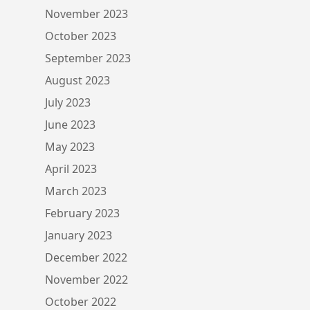
November 2023
October 2023
September 2023
August 2023
July 2023
June 2023
May 2023
April 2023
March 2023
February 2023
January 2023
December 2022
November 2022
October 2022