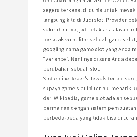
dan CIMB Niaga atau akun E-Wallet. K
segera terkenal di dunia untuk meyaki
langsung kita di Judi slot. Provider pel
seluruh dunia, jadi tidak ada alasan 
melacak volatilitas sebuah games sl
googling nama game slot yang Anda ma
“variance”. Nantinya di sana Anda dap
perubahan sebuah slot.
Slot online Joker’s Jewels terlalu seru
supaya game slot ini terlalu menarik un
dari Wikipedia, game slot adalah seb
permainan dengan sistem pembuatan a
berbeda-beda yang tidak bisa di cura