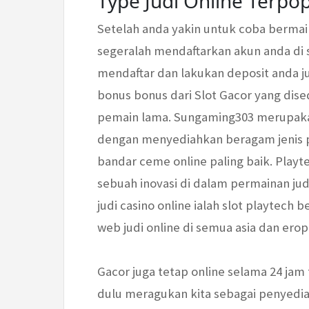
Type Judi Online Terpop
Setelah anda yakin untuk coba bermain
segeralah mendaftarkan akun anda di si
mendaftar dan lakukan deposit anda
bonus bonus dari Slot Gacor yang dis
pemain lama. Sungaming303 merupakan 
dengan menyediahkan beragam jenis p
bandar ceme online paling baik. Playte
sebuah inovasi di dalam permainan judi 
judi casino online ialah slot playte
web judi online di semua asia dan erop
Gacor juga tetap online selama 24 jam t
dulu meragukan kita sebagai penyedia