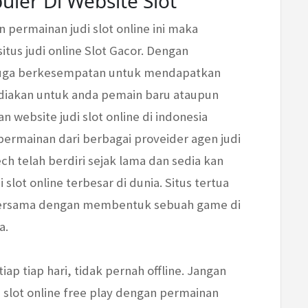
uler Di Website Slot
 permainan judi slot online ini maka
tus judi online Slot Gacor. Dengan
 juga berkesempatan untuk mendapatkan
ediakan untuk anda pemain baru ataupun
website judi slot online di indonesia
ermainan dari berbagai proveider agen judi
ch telah berdiri sejak lama dan sedia kan
slot online terbesar di dunia. Situs tertua
ch bersama dengan membentuk sebuah game di
a.
iap tiap hari, tidak pernah offline. Jangan
 slot online free play dengan permainan