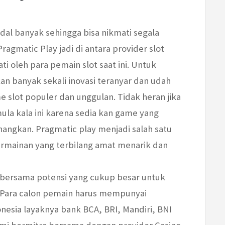
al banyak sehingga bisa nikmati segala
agmatic Play jadi di antara provider slot
i oleh para pemain slot saat ini. Untuk
n banyak sekali inovasi teranyar dan udah
slot populer dan unggulan. Tidak heran jika
ula kala ini karena sedia kan game yang
angkan. Pragmatic play menjadi salah satu
ermainan yang terbilang amat menarik dan
d bersama potensi yang cukup besar untuk
 Para calon pemain harus mempunyai
onesia layaknya bank BCA, BRI, Mandiri, BNI