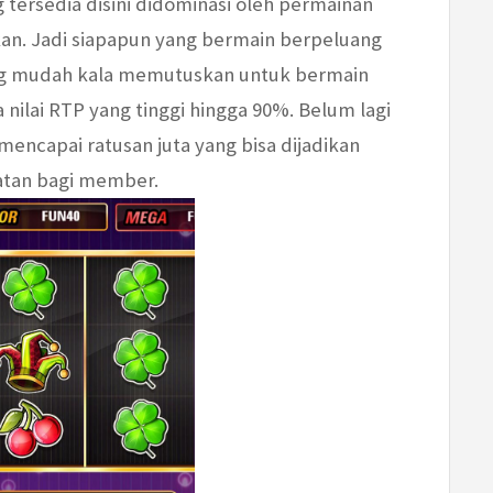
tersedia disini didominasi oleh permainan
an. Jadi siapapun yang bermain berpeluang
g mudah kala memutuskan untuk bermain
 nilai RTP yang tinggi hingga 90%. Belum lagi
encapai ratusan juta yang bisa dijadikan
tan bagi member.