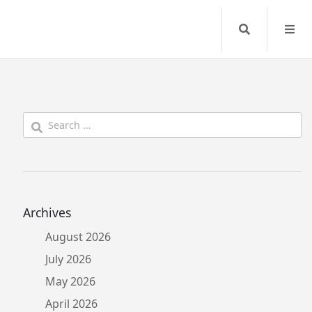
Search
Search
for:
Archives
August 2026
July 2026
May 2026
April 2026