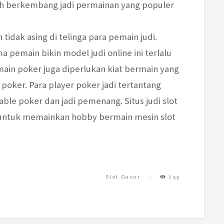
telah berkembang jadi permainan yang populer
tidak asing di telinga para pemain judi.
pemain bikin model judi online ini terlalu
main poker juga diperlukan kiat bermain yang
poker. Para player poker jadi tertantang
table poker dan jadi pemenang. Situs judi slot
 untuk memainkan hobby bermain mesin slot
Slot Gacor
255