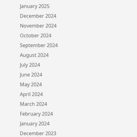
January 2025
December 2024
November 2024
October 2024
September 2024
August 2024
July 2024
June 2024
May 2024
April 2024
March 2024
February 2024
January 2024
December 2023