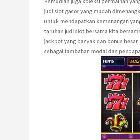
Kemudian juga koleksi permainan yang 
judi slot gacor yang mudah dimenangk
untuk mendapatkan kemenangan yan
taruhan judi slot bersama kita bersama
jackpot yang banyak dan bonus besar m
sebagai tambahan modal dan pendapa