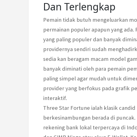
Dan Terlengkap
Pemain tidak butuh mengeluarkan mod
permainan populer apapun yang ada. Pr
yang paling populer dan banyak diminat
providernya sendiri sudah menghadirka
sedia kan beragam macam model game 
banyak diminati oleh para pemain pem
paling simpel agar mudah untuk dimen
provider yang berfokus pada grafik p
interaktif.
Three Star Fortune ialah klasik candi
berkesinambungan berada di puncak.
rekening bank lokal terpercaya di Ind