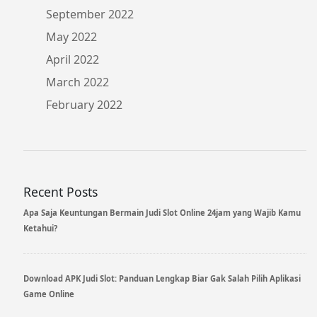
September 2022
May 2022
April 2022
March 2022
February 2022
Recent Posts
Apa Saja Keuntungan Bermain Judi Slot Online 24jam yang Wajib Kamu
Ketahui?
Download APK Judi Slot: Panduan Lengkap Biar Gak Salah Pilih Aplikasi
Game Online