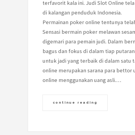
terfavorit kala ini. Judi Slot Online 
di kalangan penduduk Indonesia.
Permainan poker online tentunya telah 
Sensasi bermain poker melawan sesama 
digemari para pemain judi. Dalam ber
bagus dan fokus di dalam tiap putaran 
untuk jadi yang terbaik di dalam satu 
online merupakan sarana para bettor
online menggunakan uang asli.…
continue reading