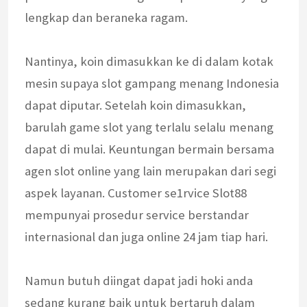
lengkap dan beraneka ragam.
Nantinya, koin dimasukkan ke di dalam kotak
mesin supaya slot gampang menang Indonesia
dapat diputar. Setelah koin dimasukkan,
barulah game slot yang terlalu selalu menang
dapat di mulai. Keuntungan bermain bersama
agen slot online yang lain merupakan dari segi
aspek layanan. Customer se1rvice Slot88
mempunyai prosedur service berstandar
internasional dan juga online 24 jam tiap hari.
Namun butuh diingat dapat jadi hoki anda
sedang kurang baik untuk bertaruh dalam