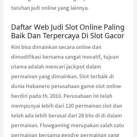
taruhan judi online yang lainnya.
Daftar Web Judi Slot Online Paling
Baik Dan Terpercaya Di Slot Gacor
Kini bisa dimainkan secara online dan
dimodifikasi bersama sangat inovatif, tujuan
utama adalah mencari jackpot dalam
permainan yang dimainkan. Slot terbaik di
dunia Habanero perusahaan game slot online
berdiri pada th. 2010. Perusahaan ini telah
mempunyai lebih dari 120 permainan slot dan
telah ada lebih berasal dari 28 bhs di di dalam
permainan. Flowgaming merupakan salah satu
permainan bersama gendre permainan yang