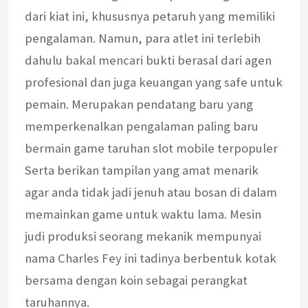
dari kiat ini, khususnya petaruh yang memiliki
pengalaman. Namun, para atlet ini terlebih
dahulu bakal mencari bukti berasal dari agen
profesional dan juga keuangan yang safe untuk
pemain. Merupakan pendatang baru yang
memperkenalkan pengalaman paling baru
bermain game taruhan slot mobile terpopuler
Serta berikan tampilan yang amat menarik
agar anda tidak jadi jenuh atau bosan di dalam
memainkan game untuk waktu lama. Mesin
judi produksi seorang mekanik mempunyai
nama Charles Fey ini tadinya berbentuk kotak
bersama dengan koin sebagai perangkat
taruhannya.