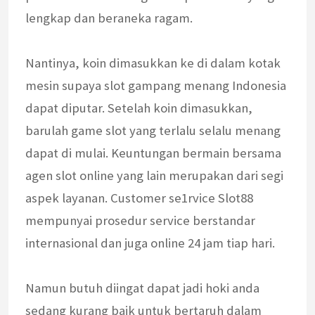
lengkap dan beraneka ragam.
Nantinya, koin dimasukkan ke di dalam kotak
mesin supaya slot gampang menang Indonesia
dapat diputar. Setelah koin dimasukkan,
barulah game slot yang terlalu selalu menang
dapat di mulai. Keuntungan bermain bersama
agen slot online yang lain merupakan dari segi
aspek layanan. Customer se1rvice Slot88
mempunyai prosedur service berstandar
internasional dan juga online 24 jam tiap hari.
Namun butuh diingat dapat jadi hoki anda
sedang kurang baik untuk bertaruh dalam