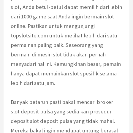
slot, Anda betul-betul dapat memilih dari lebih
dari 1000 game saat Anda ingin bermain slot
online. Pastikan untuk mengunjungi
topslotsite.com untuk melihat lebih dari satu
permainan paling baik. Seseorang yang
bermain di mesin slot tidak akan pernah
menyadari hal ini. Kemungkinan besar, pemain
hanya dapat memainkan slot spesifik selama
lebih dari satu jam.
Banyak petaruh pasti bakal mencari broker
slot deposit pulsa yang sedia kan prosedur
deposit slot deposit pulsa yang tidak mahal.
Mereka bakal ingin mendapat untung berasal