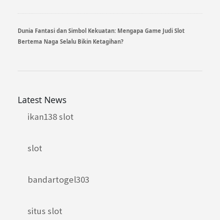
Dunia Fantasi dan Simbol Kekuatan: Mengapa Game Judi Slot
Bertema Naga Selalu Bikin Ketagihan?
Latest News
ikan138 slot
slot
bandartogel303
situs slot