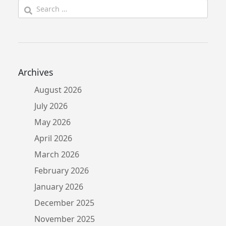
Search
for:
Archives
August 2026
July 2026
May 2026
April 2026
March 2026
February 2026
January 2026
December 2025
November 2025