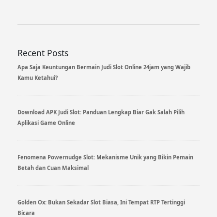
Recent Posts
Apa Saja Keuntungan Bermain Judi Slot Online 24jam yang Wajib
Kamu Ketahui?
Download APK Judi Slot: Panduan Lengkap Biar Gak Salah Pilih
Aplikasi Game Online
Fenomena Powernudge Slot: Mekanisme Unik yang Bikin Pemain
Betah dan Cuan Maksimal
Golden Ox: Bukan Sekadar Slot Biasa, Ini Tempat RTP Tertinggi
Bicara