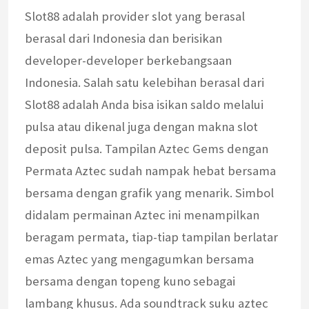
Slot88 adalah provider slot yang berasal
berasal dari Indonesia dan berisikan
developer-developer berkebangsaan
Indonesia. Salah satu kelebihan berasal dari
Slot88 adalah Anda bisa isikan saldo melalui
pulsa atau dikenal juga dengan makna slot
deposit pulsa. Tampilan Aztec Gems dengan
Permata Aztec sudah nampak hebat bersama
bersama dengan grafik yang menarik. Simbol
didalam permainan Aztec ini menampilkan
beragam permata, tiap-tiap tampilan berlatar
emas Aztec yang mengagumkan bersama
bersama dengan topeng kuno sebagai
lambang khusus. Ada soundtrack suku aztec