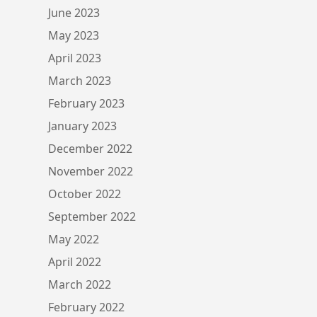
June 2023
May 2023
April 2023
March 2023
February 2023
January 2023
December 2022
November 2022
October 2022
September 2022
May 2022
April 2022
March 2022
February 2022