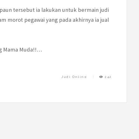
ipaun tersebut ia lakukan untuk bermain judi
am morot pegawai yang pada akhirnya ia jual
ang Mama Muda!!…
Judi Online
242