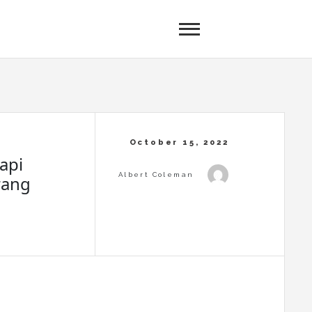
api
rang