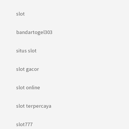
slot
bandartogel303
situs slot
slot gacor
slot online
slot terpercaya
slot777