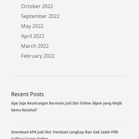
October 2022
September 2022
May 2022
April 2022
March 2022
February 2022
Recent Posts
Apa Saja Keuntungan Bermain Judi Slot Online 24jam yang Wajib
Kamu Ketahui?
Download APK Judi Slot: Panduan Lengkap Biar Gak Salah Pilih
Aplikasi Game Online