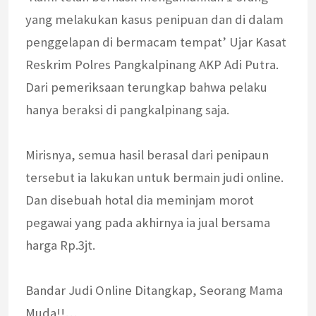
yang melakukan kasus penipuan dan di dalam
penggelapan di bermacam tempat’ Ujar Kasat
Reskrim Polres Pangkalpinang AKP Adi Putra.
Dari pemeriksaan terungkap bahwa pelaku
hanya beraksi di pangkalpinang saja.
Mirisnya, semua hasil berasal dari penipaun
tersebut ia lakukan untuk bermain judi online.
Dan disebuah hotal dia meminjam morot
pegawai yang pada akhirnya ia jual bersama
harga Rp.3jt.
Bandar Judi Online Ditangkap, Seorang Mama
Muda!!…