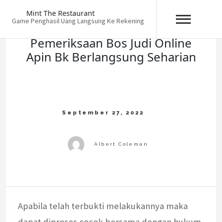
Skip
Mint The Restaurant
to
Game Penghasil Uang Langsung Ke Rekening
content
Pemeriksaan Bos Judi Online
Apin Bk Berlangsung Seharian
Apabila telah terbukti melakukannya maka
dapat diproses cocok bersama dengan hukum