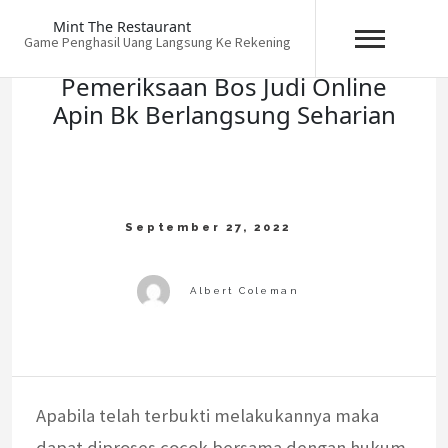
Skip
Mint The Restaurant
to
Game Penghasil Uang Langsung Ke Rekening
content
Pemeriksaan Bos Judi Online
Apin Bk Berlangsung Seharian
Apabila telah terbukti melakukannya maka
dapat diproses cocok bersama dengan hukum