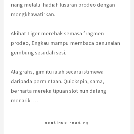
riang melalui hadiah kisaran prodeo dengan
mengkhawatirkan.
Akibat Tiger merebak semasa fragmen
prodeo, Engkau mampu membaca penunaian
gembung sesudah sesi.
Ala grafis, gim itu ialah secara istimewa
daripada permintaan. Quickspin, sama,
berharta mereka tipuan slot nun datang
menarik. …
continue reading