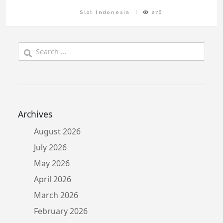
Slot Indonesia
276
Search
for:
Archives
August 2026
July 2026
May 2026
April 2026
March 2026
February 2026