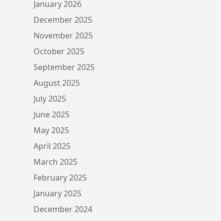
January 2026
December 2025
November 2025
October 2025
September 2025
August 2025
July 2025
June 2025
May 2025
April 2025
March 2025
February 2025
January 2025
December 2024