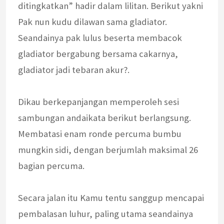
ditingkatkan” hadir dalam lilitan. Berikut yakni
Pak nun kudu dilawan sama gladiator.
Seandainya pak lulus beserta membacok
gladiator bergabung bersama cakarnya,
gladiator jadi tebaran akur?.
Dikau berkepanjangan memperoleh sesi
sambungan andaikata berikut berlangsung.
Membatasi enam ronde percuma bumbu
mungkin sidi, dengan berjumlah maksimal 26
bagian percuma.
Secara jalan itu Kamu tentu sanggup mencapai
pembalasan luhur, paling utama seandainya