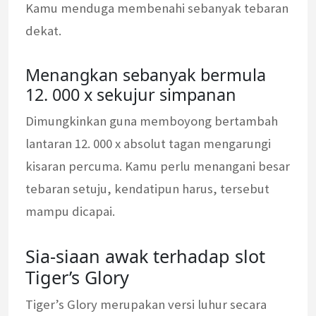
Kamu menduga membenahi sebanyak tebaran
dekat.
Menangkan sebanyak bermula
12. 000 x sekujur simpanan
Dimungkinkan guna memboyong bertambah
lantaran 12. 000 x absolut tagan mengarungi
kisaran percuma. Kamu perlu menangani besar
tebaran setuju, kendatipun harus, tersebut
mampu dicapai.
Sia-siaan awak terhadap slot
Tiger’s Glory
Tiger’s Glory merupakan versi luhur secara