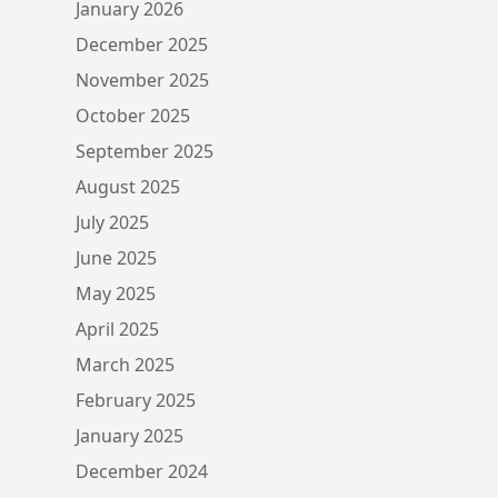
January 2026
December 2025
November 2025
October 2025
September 2025
August 2025
July 2025
June 2025
May 2025
April 2025
March 2025
February 2025
January 2025
December 2024