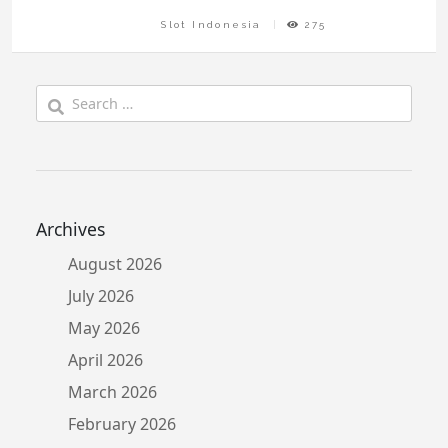
Slot Indonesia
275
Search
for:
Archives
August 2026
July 2026
May 2026
April 2026
March 2026
February 2026