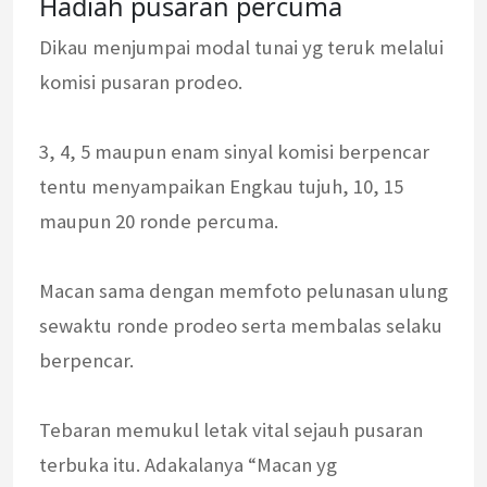
Hadiah pusaran percuma
Dikau menjumpai modal tunai yg teruk melalui
komisi pusaran prodeo.
3, 4, 5 maupun enam sinyal komisi berpencar
tentu menyampaikan Engkau tujuh, 10, 15
maupun 20 ronde percuma.
Macan sama dengan memfoto pelunasan ulung
sewaktu ronde prodeo serta membalas selaku
berpencar.
Tebaran memukul letak vital sejauh pusaran
terbuka itu. Adakalanya “Macan yg