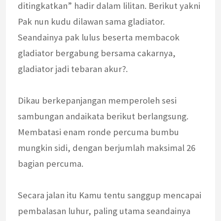
ditingkatkan” hadir dalam lilitan. Berikut yakni
Pak nun kudu dilawan sama gladiator.
Seandainya pak lulus beserta membacok
gladiator bergabung bersama cakarnya,
gladiator jadi tebaran akur?.
Dikau berkepanjangan memperoleh sesi
sambungan andaikata berikut berlangsung.
Membatasi enam ronde percuma bumbu
mungkin sidi, dengan berjumlah maksimal 26
bagian percuma.
Secara jalan itu Kamu tentu sanggup mencapai
pembalasan luhur, paling utama seandainya