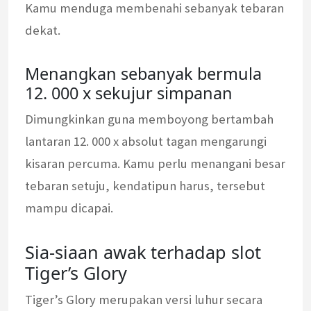
Kamu menduga membenahi sebanyak tebaran
dekat.
Menangkan sebanyak bermula
12. 000 x sekujur simpanan
Dimungkinkan guna memboyong bertambah
lantaran 12. 000 x absolut tagan mengarungi
kisaran percuma. Kamu perlu menangani besar
tebaran setuju, kendatipun harus, tersebut
mampu dicapai.
Sia-siaan awak terhadap slot
Tiger’s Glory
Tiger’s Glory merupakan versi luhur secara