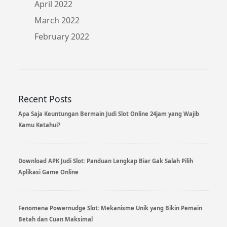
April 2022
March 2022
February 2022
Recent Posts
Apa Saja Keuntungan Bermain Judi Slot Online 24jam yang Wajib
Kamu Ketahui?
Download APK Judi Slot: Panduan Lengkap Biar Gak Salah Pilih
Aplikasi Game Online
Fenomena Powernudge Slot: Mekanisme Unik yang Bikin Pemain
Betah dan Cuan Maksimal