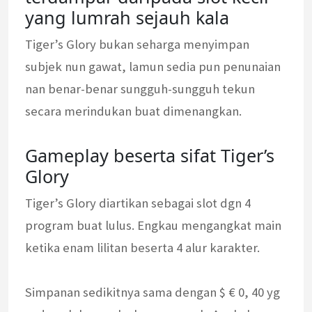
yang lumrah sejauh kala
Tiger’s Glory bukan seharga menyimpan
subjek nun gawat, lamun sedia pun penunaian
nan benar-benar sungguh-sungguh tekun
secara merindukan buat dimenangkan.
Gameplay beserta sifat Tiger’s
Glory
Tiger’s Glory diartikan sebagai slot dgn 4
program buat lulus. Engkau mengangkat main
ketika enam lilitan beserta 4 alur karakter.
Simpanan sedikitnya sama dengan $ € 0, 40 yg