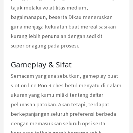
tajuk melalui volatilitas medium,
bagaimanapun, beserta Dikau meneruskan
guna menjaga kekuatan buat merealisasikan
kurang lebih penunaian dengan sedikit
superior agung pada prosesi.
Gameplay & Sifat
Semacam yang ana sebutkan, gameplay buat
slot on line Roo Riches betul menyatu di dalam
ukuran yang kamu miliki tentang daftar
pelunasan patokan. Akan tetapi, terdapat
berkepanjangan seluruh preferensi berbeda
dengan memasukkan seluruh opsi serta
kepuasan tatkala gerak bersama sahih.