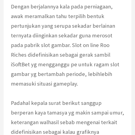
Dengan berjalannya kala pada perniagaan,
awak meramalkan tahu terpilih bentuk
pertunjukan yang serupa sekadar berlainan
ternyata diinginkan sekadar guna merosot
pada pabrik slot gambar. Slot on line Roo
Riches didefinisikan sebagai gerak sambil
iSoftBet yg mengganggu pe untuk ragam slot
gambar yg bertambah periode, lebihlebih
memasuki situasi gameplay.
Padahal kepala surat berikut sanggup
berperan kaya tamasya yg makin sampai umur,
keterangan walhasil sebab mengenai terkait
didefinisikan sebagai kalau grafiknya