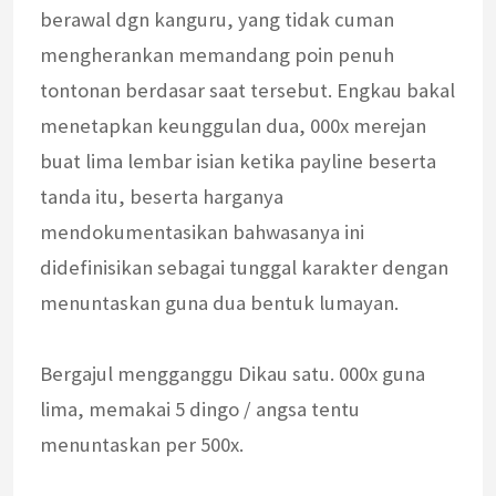
berawal dgn kanguru, yang tidak cuman
mengherankan memandang poin penuh
tontonan berdasar saat tersebut. Engkau bakal
menetapkan keunggulan dua, 000x merejan
buat lima lembar isian ketika payline beserta
tanda itu, beserta harganya
mendokumentasikan bahwasanya ini
didefinisikan sebagai tunggal karakter dengan
menuntaskan guna dua bentuk lumayan.
Bergajul mengganggu Dikau satu. 000x guna
lima, memakai 5 dingo / angsa tentu
menuntaskan per 500x.