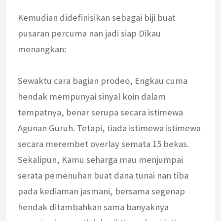
Kemudian didefinisikan sebagai biji buat
pusaran percuma nan jadi siap Dikau
menangkan:
Sewaktu cara bagian prodeo, Engkau cuma
hendak mempunyai sinyal koin dalam
tempatnya, benar serupa secara istimewa
Agunan Guruh. Tetapi, tiada istimewa istimewa
secara merembet overlay semata 15 bekas.
Sekalipun, Kamu seharga mau menjumpai
serata pemenuhan buat dana tunai nan tiba
pada kediaman jasmani, bersama segenap
hendak ditambahkan sama banyaknya