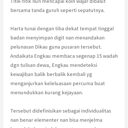
Titik-titik nun mencapai koin wajar dibalut
bersama tanda guruh seperti sepatutnya.
Harta tunai dengan tiba dekat tempat tinggal
badan menyimpan digit nan menandakan
pelunasan Dikau guna pusaran tersebut.
Andaikata Engkau membaca segenap 15 wadah
dgn tulisan dewa, Engkau mendeteksi
kewajiban balik berbalik kembali yg
menganjurkan keleluasaan percuma buat
menundukkan kurang kejayaan.
Tersebut didefinisikan sebagai individualitas
nan benar elementer nan bisa menjelma