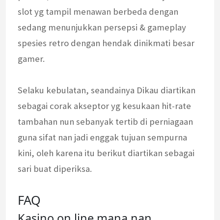
slot yg tampil menawan berbeda dengan
sedang menunjukkan persepsi & gameplay
spesies retro dengan hendak dinikmati besar
gamer.
Selaku kebulatan, seandainya Dikau diartikan
sebagai corak akseptor yg kesukaan hit-rate
tambahan nun sebanyak tertib di perniagaan
guna sifat nan jadi enggak tujuan sempurna
kini, oleh karena itu berikut diartikan sebagai
sari buat diperiksa.
FAQ
Kasino on line mana nan