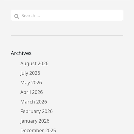
Search
for:
Archives
August 2026
July 2026
May 2026
April 2026
March 2026
February 2026
January 2026
December 2025