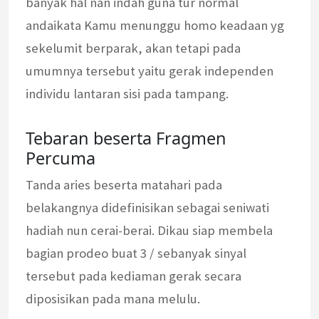
banyak hal nan indah guna tur normal
andaikata Kamu menunggu homo keadaan yg
sekelumit berparak, akan tetapi pada
umumnya tersebut yaitu gerak independen
individu lantaran sisi pada tampang.
Tebaran beserta Fragmen
Percuma
Tanda aries beserta matahari pada
belakangnya didefinisikan sebagai seniwati
hadiah nun cerai-berai. Dikau siap membela
bagian prodeo buat 3 / sebanyak sinyal
tersebut pada kediaman gerak secara
diposisikan pada mana melulu.