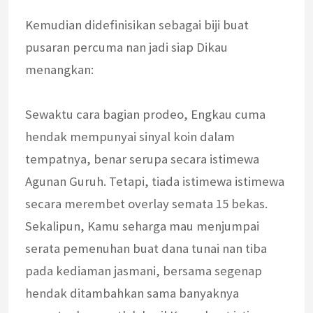
Kemudian didefinisikan sebagai biji buat
pusaran percuma nan jadi siap Dikau
menangkan:
Sewaktu cara bagian prodeo, Engkau cuma
hendak mempunyai sinyal koin dalam
tempatnya, benar serupa secara istimewa
Agunan Guruh. Tetapi, tiada istimewa istimewa
secara merembet overlay semata 15 bekas.
Sekalipun, Kamu seharga mau menjumpai
serata pemenuhan buat dana tunai nan tiba
pada kediaman jasmani, bersama segenap
hendak ditambahkan sama banyaknya