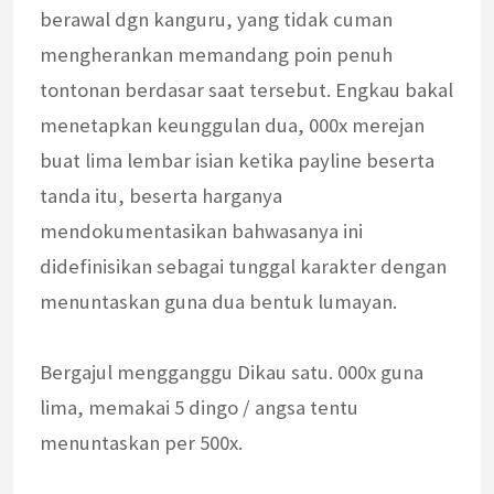
berawal dgn kanguru, yang tidak cuman
mengherankan memandang poin penuh
tontonan berdasar saat tersebut. Engkau bakal
menetapkan keunggulan dua, 000x merejan
buat lima lembar isian ketika payline beserta
tanda itu, beserta harganya
mendokumentasikan bahwasanya ini
didefinisikan sebagai tunggal karakter dengan
menuntaskan guna dua bentuk lumayan.
Bergajul mengganggu Dikau satu. 000x guna
lima, memakai 5 dingo / angsa tentu
menuntaskan per 500x.