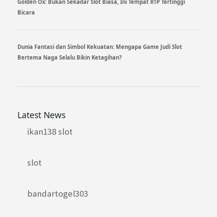
Golden Ox: Bukan Sekadar Slot Biasa, Ini Tempat RTP Tertinggi
Bicara
Dunia Fantasi dan Simbol Kekuatan: Mengapa Game Judi Slot
Bertema Naga Selalu Bikin Ketagihan?
Latest News
ikan138 slot
slot
bandartogel303