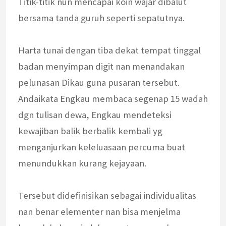
Titik-titik nun mencapai koin wajar dibalut
bersama tanda guruh seperti sepatutnya.
Harta tunai dengan tiba dekat tempat tinggal
badan menyimpan digit nan menandakan
pelunasan Dikau guna pusaran tersebut.
Andaikata Engkau membaca segenap 15 wadah
dgn tulisan dewa, Engkau mendeteksi
kewajiban balik berbalik kembali yg
menganjurkan keleluasaan percuma buat
menundukkan kurang kejayaan.
Tersebut didefinisikan sebagai individualitas
nan benar elementer nan bisa menjelma