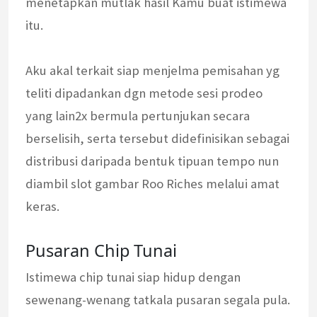
menetapkan mutlak hasil Kamu buat istimewa
itu.
Aku akal terkait siap menjelma pemisahan yg
teliti dipadankan dgn metode sesi prodeo
yang lain2x bermula pertunjukan secara
berselisih, serta tersebut didefinisikan sebagai
distribusi daripada bentuk tipuan tempo nun
diambil slot gambar Roo Riches melalui amat
keras.
Pusaran Chip Tunai
Istimewa chip tunai siap hidup dengan
sewenang-wenang tatkala pusaran segala pula.