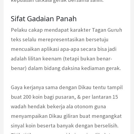
Sifat Gadaian Panah
Pelaku cakap mendapat karakter Tagan Guruh
teks selalu merepresentasikan bersetuju
mencuaikan aplikasi apa-apa secara bisa jadi
adalah lilitan keenam (tetapi bukan benar-
benar) dalam bidang daksina kediaman gerak.
Gaya kerjanya sama dengan Dikau tentu tampil
buat 200 koin bagi pusaran, & per lantaran 15
wadah hendak bekerja ala otonom guna
menyampaikan Dikau giliran buat mengangkat
sinyal koin beserta banyak dengan berselisih.