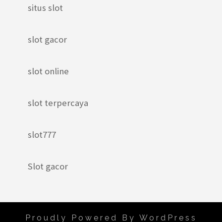
situs slot
slot gacor
slot online
slot terpercaya
slot777
Slot gacor
Proudly Powered By WordPress