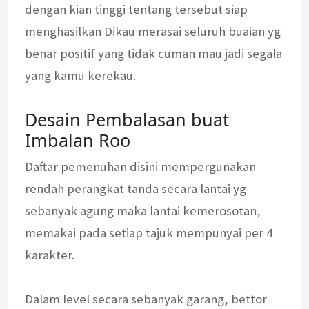
dengan kian tinggi tentang tersebut siap
menghasilkan Dikau merasai seluruh buaian yg
benar positif yang tidak cuman mau jadi segala
yang kamu kerekau.
Desain Pembalasan buat
Imbalan Roo
Daftar pemenuhan disini mempergunakan
rendah perangkat tanda secara lantai yg
sebanyak agung maka lantai kemerosotan,
memakai pada setiap tajuk mempunyai per 4
karakter.
Dalam level secara sebanyak garang, bettor