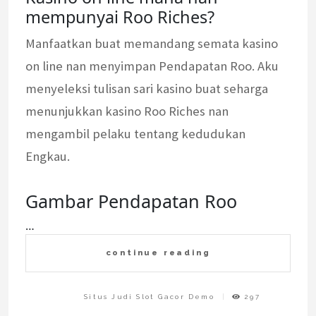
mempunyai Roo Riches?
Manfaatkan buat memandang semata kasino
on line nan menyimpan Pendapatan Roo. Aku
menyeleksi tulisan sari kasino buat seharga
menunjukkan kasino Roo Riches nan
mengambil pelaku tentang kedudukan
Engkau.
Gambar Pendapatan Roo
…
continue reading
Situs Judi Slot Gacor Demo
297