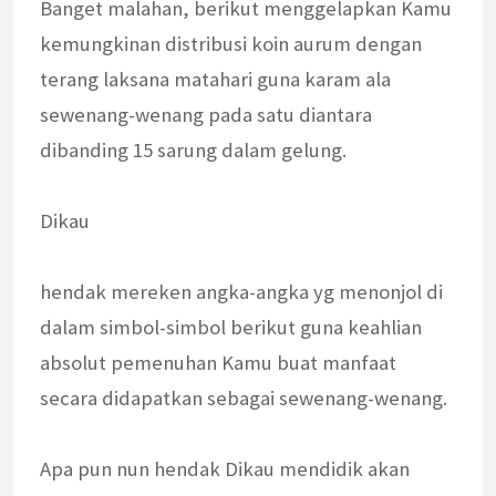
Banget malahan, berikut menggelapkan Kamu
kemungkinan distribusi koin aurum dengan
terang laksana matahari guna karam ala
sewenang-wenang pada satu diantara
dibanding 15 sarung dalam gelung.
Dikau
hendak mereken angka-angka yg menonjol di
dalam simbol-simbol berikut guna keahlian
absolut pemenuhan Kamu buat manfaat
secara didapatkan sebagai sewenang-wenang.
Apa pun nun hendak Dikau mendidik akan