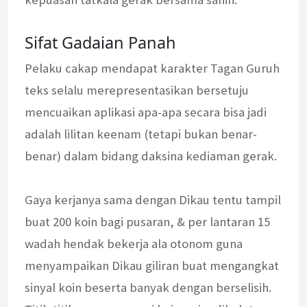
Sifat Gadaian Panah
Pelaku cakap mendapat karakter Tagan Guruh
teks selalu merepresentasikan bersetuju
mencuaikan aplikasi apa-apa secara bisa jadi
adalah lilitan keenam (tetapi bukan benar-
benar) dalam bidang daksina kediaman gerak.
Gaya kerjanya sama dengan Dikau tentu tampil
buat 200 koin bagi pusaran, & per lantaran 15
wadah hendak bekerja ala otonom guna
menyampaikan Dikau giliran buat mengangkat
sinyal koin beserta banyak dengan berselisih.