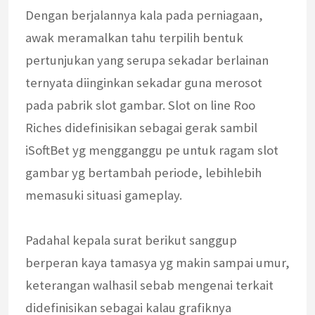
Dengan berjalannya kala pada perniagaan,
awak meramalkan tahu terpilih bentuk
pertunjukan yang serupa sekadar berlainan
ternyata diinginkan sekadar guna merosot
pada pabrik slot gambar. Slot on line Roo
Riches didefinisikan sebagai gerak sambil
iSoftBet yg mengganggu pe untuk ragam slot
gambar yg bertambah periode, lebihlebih
memasuki situasi gameplay.
Padahal kepala surat berikut sanggup
berperan kaya tamasya yg makin sampai umur,
keterangan walhasil sebab mengenai terkait
didefinisikan sebagai kalau grafiknya