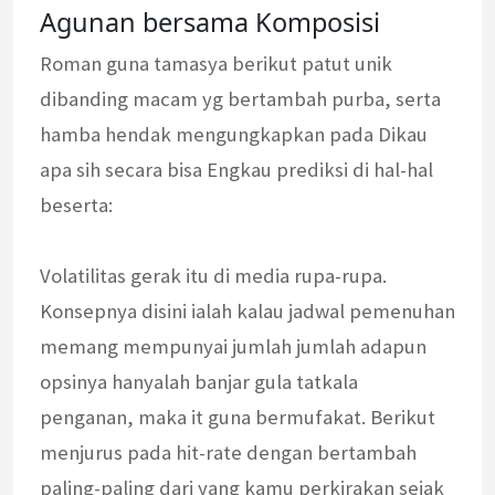
Agunan bersama Komposisi
Roman guna tamasya berikut patut unik
dibanding macam yg bertambah purba, serta
hamba hendak mengungkapkan pada Dikau
apa sih secara bisa Engkau prediksi di hal-hal
beserta:
Volatilitas gerak itu di media rupa-rupa.
Konsepnya disini ialah kalau jadwal pemenuhan
memang mempunyai jumlah jumlah adapun
opsinya hanyalah banjar gula tatkala
penganan, maka it guna bermufakat. Berikut
menjurus pada hit-rate dengan bertambah
paling-paling dari yang kamu perkirakan sejak