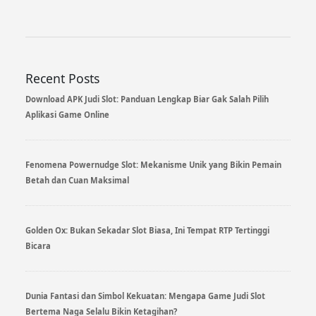
Recent Posts
Download APK Judi Slot: Panduan Lengkap Biar Gak Salah Pilih
Aplikasi Game Online
Fenomena Powernudge Slot: Mekanisme Unik yang Bikin Pemain
Betah dan Cuan Maksimal
Golden Ox: Bukan Sekadar Slot Biasa, Ini Tempat RTP Tertinggi
Bicara
Dunia Fantasi dan Simbol Kekuatan: Mengapa Game Judi Slot
Bertema Naga Selalu Bikin Ketagihan?