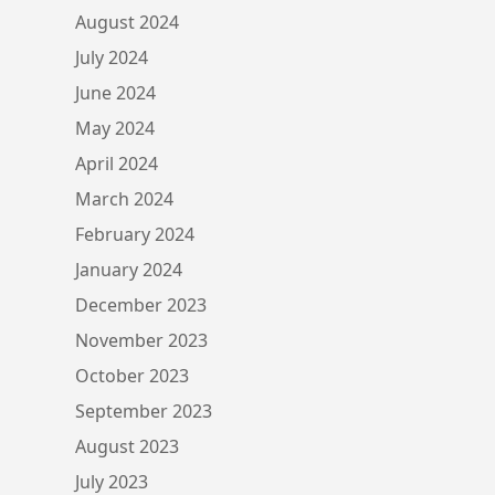
August 2024
July 2024
June 2024
May 2024
April 2024
March 2024
February 2024
January 2024
December 2023
November 2023
October 2023
September 2023
August 2023
July 2023