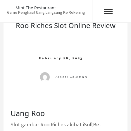
Skip
Mint The Restaurant
to
Game Penghasil Uang Langsung Ke Rekening
content
Roo Riches Slot Online Review
Uang Roo
Slot gambar Roo Riches akibat iSoftBet